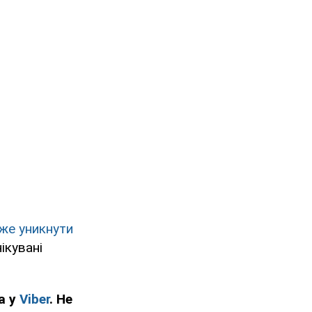
оже уникнути
ікувані
а у
Viber
. Не