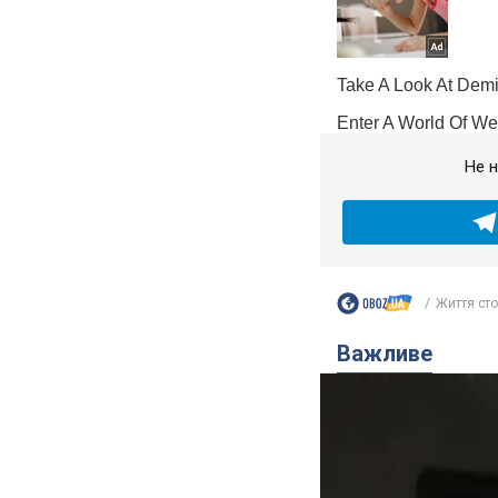
Не н
Життя сто
Важливе