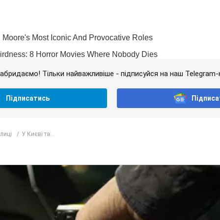
абридаємо! Тільки найважливіше - підписуйся на наш Telegram-
Підписатись
Підписа
лиці
У Києві та...