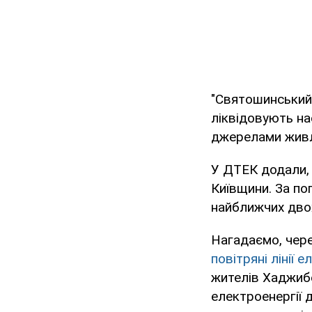
"Святошинський 
ліквідовують на
джерелами живле
У ДТЕК додали,
Київщини. За по
найближчих двох
Нагадаємо, чере
повітряні лінії 
жителів Хаджибе
електроенергії 