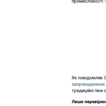
промисловості –
Як повідомляв O
запровадження г
традиційні піки 
Лише перевірен