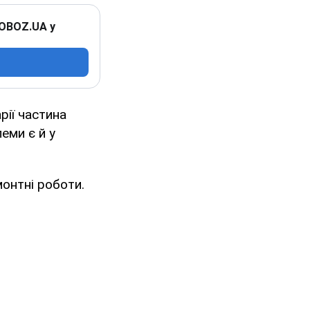
 OBOZ.UA у
рії частина
еми є й у
онтні роботи.