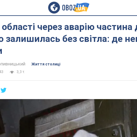
а області через аварію частина
 залишилась без світла: де н
и
пивницький
Життя столиці
43
3,3 т.