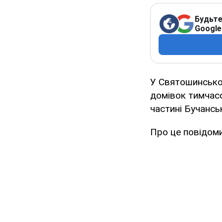
Будьте
Google
У Святошинськом
домівок тимчасо
частині Бучансь
Про це повідом