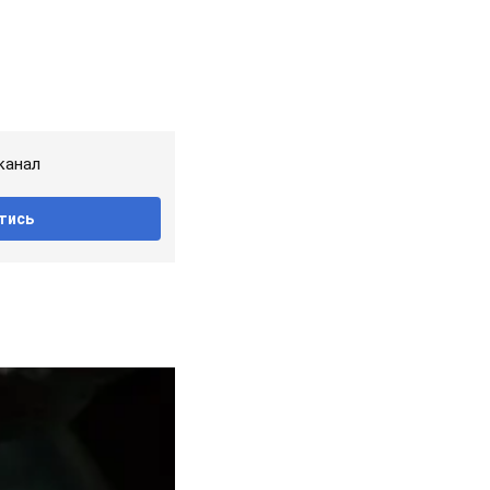
канал
тись