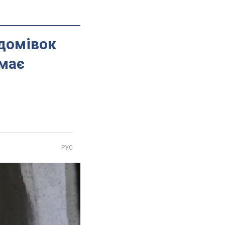
 домівок
емає
РУС