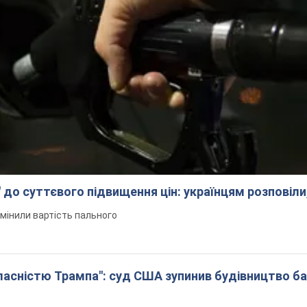
 до суттєвого підвищення цін: українцям розповіли
змінили вартість пального
 власністю Трампа": суд США зупинив будівництво б
н