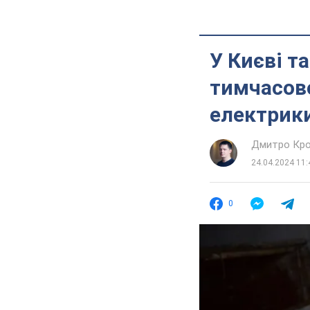
У Києві т
тимчасово
електрик
Дмитро Кро
24.04.2024 11:
0