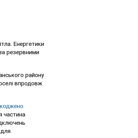
ітла. Енергетики
 за резервними
анського району
 оселі впродовж
коджено
я частина
ідключень
 для