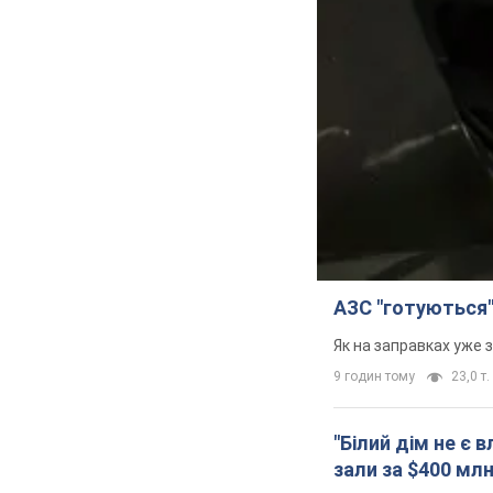
АЗС "готуються"
Як на заправках уже 
9 годин тому
23,0 т.
"Білий дім не є
зали за $400 мл