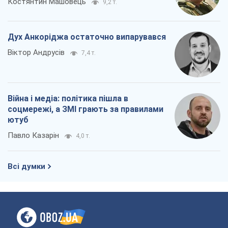
Костянтин Машовець
9,2 т.
Дух Анкоріджа остаточно випарувався
Віктор Андрусів
7,4 т.
Війна і медіа: політика пішла в
соцмережі, а ЗМІ грають за правилами
ютуб
Павло Казарін
4,0 т.
Всі думки