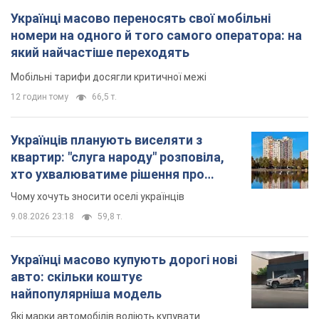
Українці масово переносять свої мобільні
номери на одного й того самого оператора: на
який найчастіше переходять
Мобільні тарифи досягли критичної межі
12 годин тому
66,5 т.
Українців планують виселяти з
квартир: "слуга народу" розповіла,
хто ухвалюватиме рішення про
знесення будинків
Чому хочуть зносити оселі українців
9.08.2026 23:18
59,8 т.
Українці масово купують дорогі нові
авто: скільки коштує
найпопулярніша модель
Які марки автомобілів воліють купувати