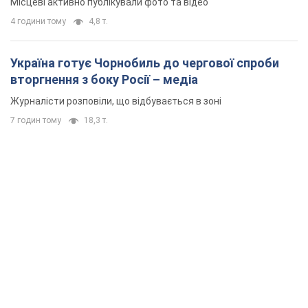
Місцеві активно публікували фото та відео
4 години тому
4,8 т.
Україна готує Чорнобиль до чергової спроби
вторгнення з боку Росії – медіа
Журналісти розповіли, що відбувається в зоні
7 годин тому
18,3 т.