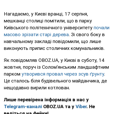
Нагадаємо, у Києві вранці, 17 серпня,
мешканці столиці помітили, що в парку
Київського політехнічного університету
почали
масово зрізати старі дерева
. Зі свого боку в
навчальному закладі повідомили, що лише
виконують припис столичних комунальників.
Як повідомляв OBOZ.UA, у Києві в суботу, 14
жовтня, поруч із Солом’янським ландшафтним
парком
утворився провал через зсув ґрунту
.
Це сталось біля будівельного майданчика, де
нещодавно вирили котлован.
Лише перевірена інформація в нас у
Telegram-каналі
OBOZ.UA та у
Viber
. Не
ведіться на фейки!