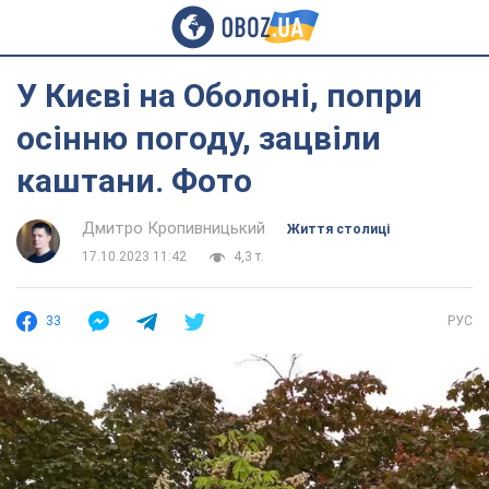
У Києві на Оболоні, попри
осінню погоду, зацвіли
каштани. Фото
Дмитро Кропивницький
Життя столиці
17.10.2023 11:42
4,3 т.
33
РУС