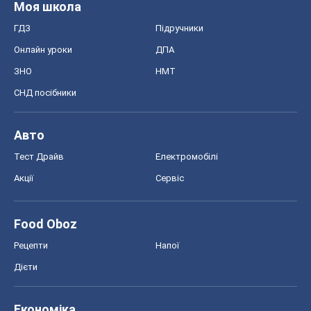
Моя школа
ГДЗ
Підручники
Онлайн уроки
ДПА
ЗНО
НМТ
СНД посібники
Авто
Тест Драйв
Електромобілі
Акції
Сервіс
Food Oboz
Рецепти
Напої
Дієти
Економіка