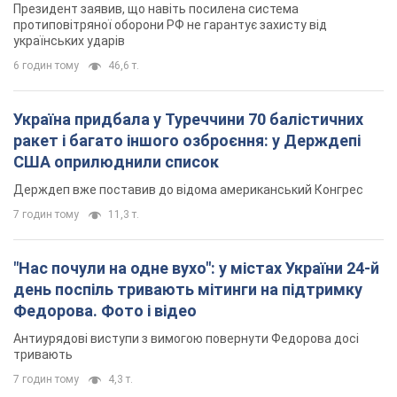
Президент заявив, що навіть посилена система
протиповітряної оборони РФ не гарантує захисту від
українських ударів
6 годин тому
46,6 т.
Україна придбала у Туреччини 70 балістичних
ракет і багато іншого озброєння: у Держдепі
США оприлюднили список
Держдеп вже поставив до відома американський Конгрес
7 годин тому
11,3 т.
"Нас почули на одне вухо": у містах України 24-й
день поспіль тривають мітинги на підтримку
Федорова. Фото і відео
Антиурядові виступи з вимогою повернути Федорова досі
тривають
7 годин тому
4,3 т.