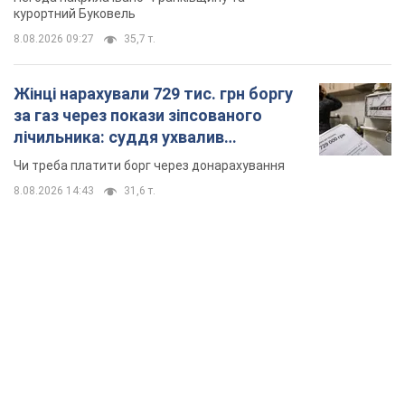
курортний Буковель
8.08.2026 09:27
35,7 т.
Жінці нарахували 729 тис. грн боргу
за газ через покази зіпсованого
лічильника: суддя ухвалив
неочікуване рішення
Чи треба платити борг через донарахування
8.08.2026 14:43
31,6 т.