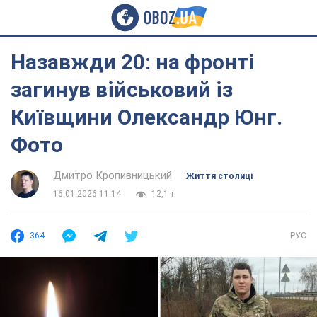
Назавжди 20: на фронті
загинув військовий із
Київщини Олександр Юнг.
Фото
Дмитро Кропивницький
Життя столиці
16.01.2026 11:14
12,1 т.
364
РУС