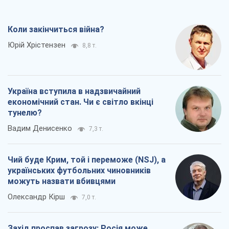
Коли закінчиться війна?
Юрій Хрістензен
8,8 т.
Україна вступила в надзвичайний
економічний стан. Чи є світло вкінці
тунелю?
Вадим Денисенко
7,3 т.
Чий буде Крим, той і переможе (NSJ), а
українських футбольних чиновників
можуть назвати вбивцями
Олександр Кірш
7,0 т.
Захід проспав загрозу: Росія може