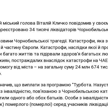
й міський голова Віталій Кличко повідомив у сво
 зареєстровано 34 тисячі ліквідаторів Чорнобильсь
ковини Чорнобильської трагедії. Катастрофи, яка з
а й частину Європи. Катастрофи, наслідки якої й п
ли багато життів та підірвали здоров’я багатьох л
 киян, постраждалих внаслідок катастрофи на ЧА
могу від міста – на загальну суму 24 млн 674 тис.
.
начив, що виплати за програмою "Турбота. Назуст
з інвалідністю, пов’язаною з Чорнобильською кат
тили одного або обох батьків. Особи з інвалідністю
) померлого (померлої) серед учасників ліквідації