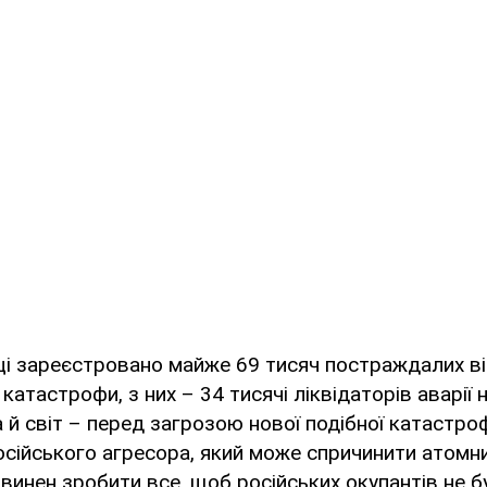
ці зареєстровано майже 69 тисяч постраждалих в
атастрофи, з них – 34 тисячі ліквідаторів аварії 
а й світ – перед загрозою нової подібної катастро
російського агресора, який може спричинити атомн
повинен зробити все, щоб російських окупантів не 