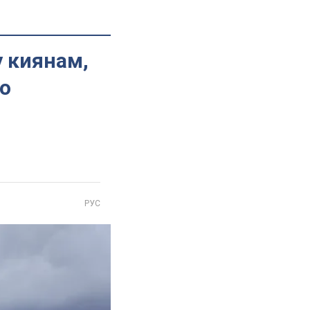
 киянам,
мо
РУС