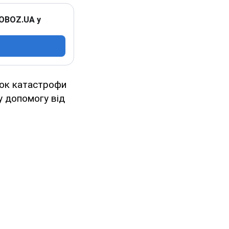
 OBOZ.UA у
док катастрофи
у допомогу від