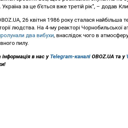
. Україна за це б’ється вже третій рік", – додав Кл
BOZ.UA, 26 квітня 1986 року сталася найбільша т
торії людства. На 4-му реакторі Чорнобильської а
пролунали два вибухи
, внаслідок чого в атмосфер
вного пилу.
 інформація в нас у
Telegram-каналі
OBOZ.UA та у
ки!