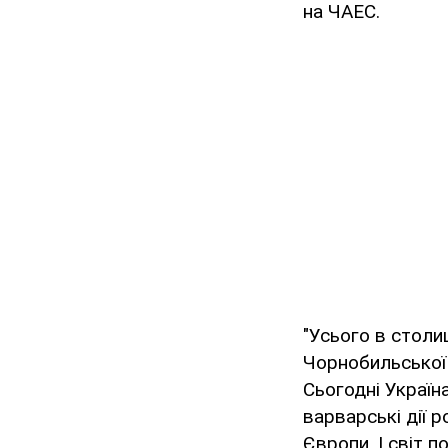
на ЧАЕС.
"Усього в столи
Чорнобильської к
Сьогодні Україн
варварські дії 
Європи. І світ 