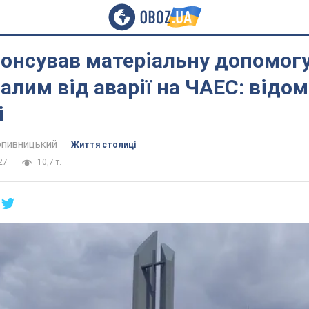
онсував матеріальну допомогу
лим від аварії на ЧАЕС: відо
і
пивницький
Життя столиці
27
10,7 т.