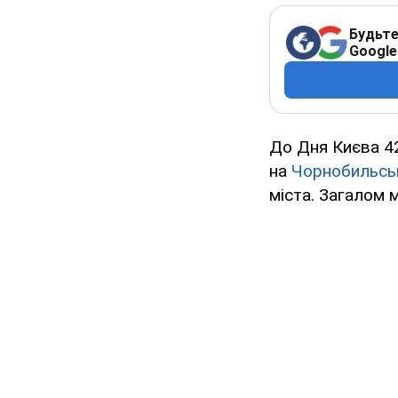
Будьте
Google
До Дня Києва 42
на
Чорнобильськ
міста. Загалом м