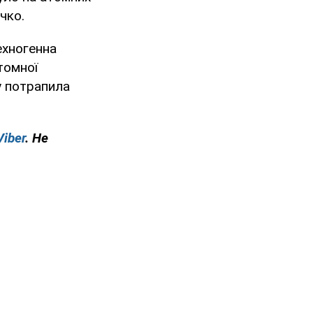
ичко.
ехногенна
томної
у потрапила
Viber
. Не