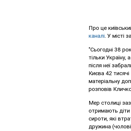
Про це київськи
каналі
. У місті
"Сьогодні 38 ро
тільки Україну, 
після неї забра
Києва 42 тисячі
матеріальну допо
розповів Кличко
Мер столиці заз
отримають діти 
сироти, які втра
дружина (чоловік