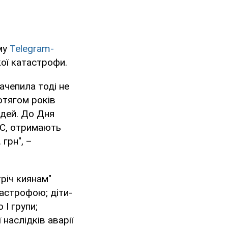
єму
Telegram-
кої катастрофи.
ачепила тоді не
ротягом років
юдей. До Дня
ЕС, отримають
 грн", –
річ киянам"
астрофою; діти-
 І групи;
 наслідків аварії