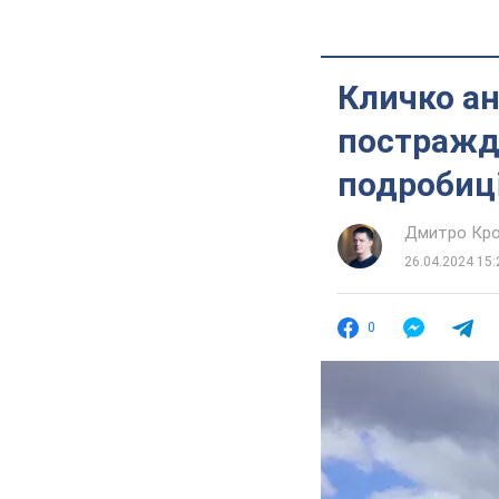
Кличко ан
постражда
подробиц
Дмитро Кро
26.04.2024 15:
0