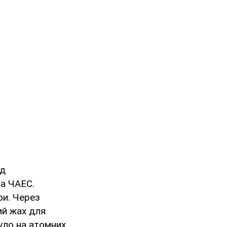
ід
на ЧАЕС.
фи. Через
ий жах для
було на атомних