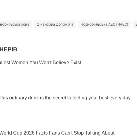
нобильська зона
фінансова допомога
Чорнобильська АЕС (ЧАЕС)