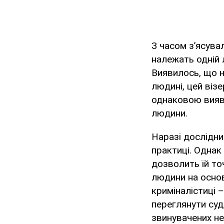
З часом з’ясува
належать одній 
Виявилось, що н
людині, цей віз
однаковою вияви
людини.
Наразі дослідни
практиці. Однак
дозволить їй то
людини на основ
криміналістиці 
переглянути судо
звинувачених н