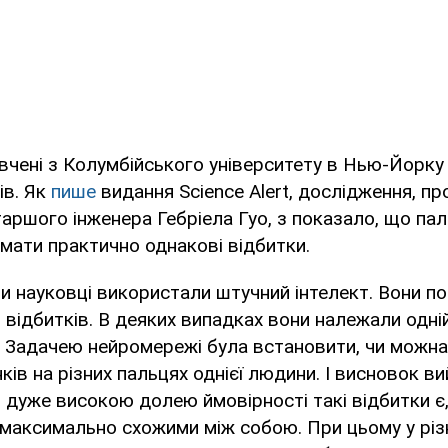
вчені з Колумбійського університету в Нью-Йорку
ів. Як
пише
видання Science Alert, дослідження, пр
аршого інженера Гебріела Гуо, з показало, що паль
мати практично однакові відбитки.
и науковці використали штучний інтелект. Вони п
 відбитків. В деяких випадках вони належали одній
. Задачею нейромережі була встановити, чи можн
нків на різних пальцях однієї людини. І висновок в
 дуже високою долею ймовірності такі відбитки є
 максимально схожими між собою. При цьому у рі