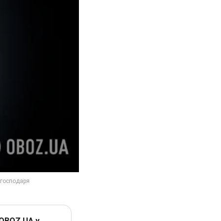
 OBOZ.UA у