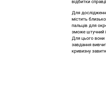
відбитки справд
Для дослідженн
містить близько
пальців для окр
зможе штучний і
Для цього вони
завдання вивчит
кривизну завиткі