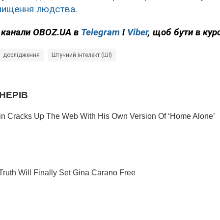
нищення людства
.
а канали OBOZ.UA в
Telegram
і
Viber
, щоб бути в курс
дослідження
Штучний інтелект (ШІ)