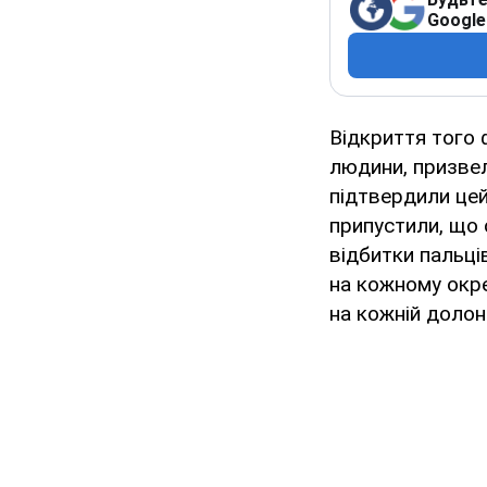
Google
Відкриття того 
людини, призвел
підтвердили цей
припустили, що 
відбитки пальці
на кожному окр
на кожній долоні