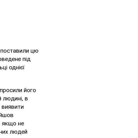
 поставили цю
оведене під
ці однієї
опросили його
 людині, в
а виявити
ийшов
, якщо не
зних людей