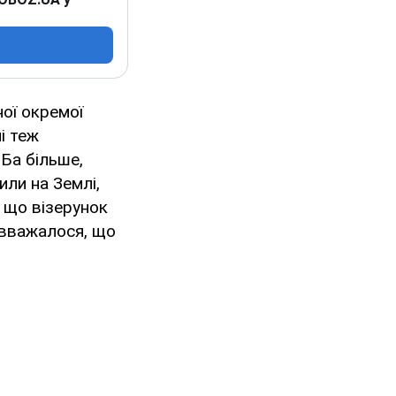
ної окремої
і теж
Ба більше,
или на Землі,
 що візерунок
 вважалося, що