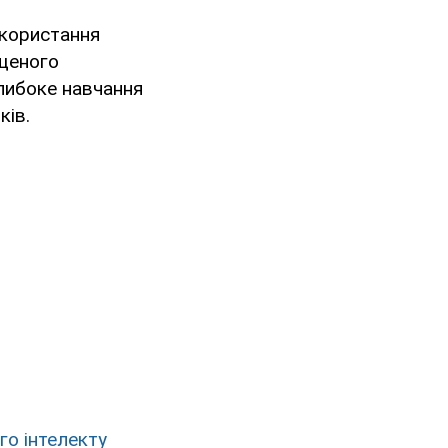
икористання
ащеного
глибоке навчання
ків.
го інтелекту