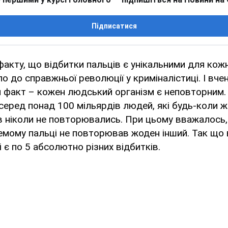
Підписатися
факту, що відбитки пальців є унікальними для кож
о до справжньої революції у криміналістиці. І вчен
 факт – кожен людський організм є неповторним. 
серед понад 100 мільярдів людей, які будь-коли ж
в ніколи не повторювались. При цьому вважалось,
емому пальці не повторював жоден інший. Так що
 є по 5 абсолютно різних відбитків.