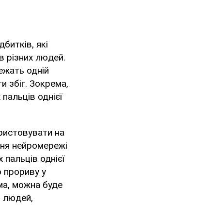
битків, які
в різних людей.
лежать одній
и збіг. Зокрема,
 пальців однієї
ристовувати на
ння нейромережі
 пальців однієї
о прориву у
ма, можна буде
и людей,