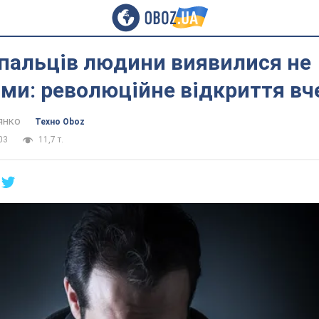
 пальців людини виявилися не
ми: революційне відкриття вч
янко
Техно Oboz
03
11,7 т.