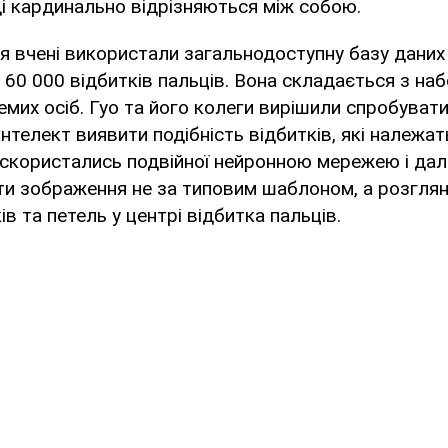
і кардинально відрізняються між собою.
я вчені використали загальнодоступну базу дани
 60 000 відбитків пальців. Вона складається з наб
емих осіб. Гуо та його колеги вирішили спробувати
нтелект виявити подібність відбитків, які належат
 скористались подвійної нейронною мережею і дал
и зображення не за типовим шаблоном, а розглян
в та петель у центрі відбитка пальців.