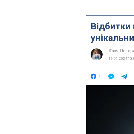
Відбитки
унікальни
Юлія Потер
16.01.2024 13:
1