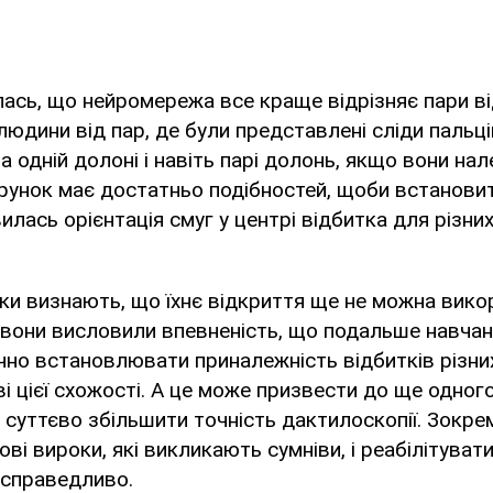
лась, що нейромережа все краще відрізняє пари від
людини від пар, де були представлені сліди пальці
а одній долоні і навіть парі долонь, якщо вони на
ерунок має достатньо подібностей, щоби встановит
лась орієнтація смуг у центрі відбитка для різних
ки визнають, що їхнє відкриття ще не можна вико
 вони висловили впевненість, що подальше навча
чно встановлювати приналежність відбитків різних
і цієї схожості. А це може призвести до ще одног
– суттєво збільшити точність дактилоскопії. Зокре
ві вироки, які викликають сумніви, і реабілітуват
есправедливо.