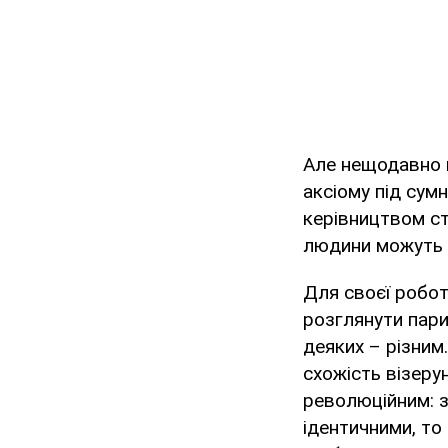
Але нещодавно 
аксіому під сумн
керівництвом ст
людини можуть 
Для своєї робот
розглянути пари
деяких – різним
схожість візеру
революційним: з
ідентичними, то