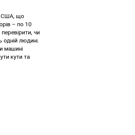
х США, що
орів – по 10
 перевірити, чи
ь одній людині.
и машині
ути кути та