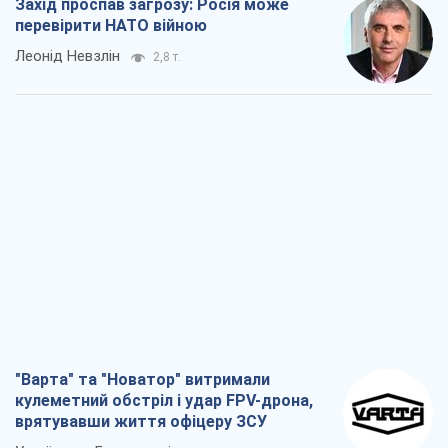
Захід проспав загрозу: Росія може
перевірити НАТО війною
Леонід Невзлін
2,8 т.
"Варта" та "Новатор" витримали
кулеметний обстріл і удар FPV-дрона,
врятувавши життя офіцеру ЗСУ