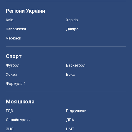
Регіони України
Київ
Харків
Запоріжжя
Дніпро
Черкаси
Спорт
Футбол
Баскетбол
Хокей
Бокс
Формула-1
Моя школа
ГДЗ
Підручники
Онлайн уроки
ДПА
ЗНО
НМТ