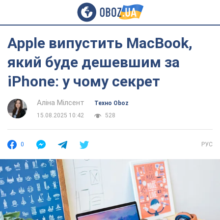
Apple випустить MacBook,
який буде дешевшим за
iPhone: у чому секрет
Аліна Мілсент
Техно Oboz
15.08.2025 10:42
528
0
РУС