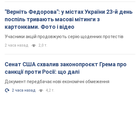
"Верніть Федорова": у містах України 23-й день
поспіль тривають масові мітинги з
картонками. Фото і відео
Учасники акцій продовжують серію щоденних протестів
2 часа назад
2,0 т.
Сенат США схвалив законопроєкт Грема про
санкції проти Росії: що далі
Документ передбачає нові економічні обмеження
2 часа назад
4,2 т.