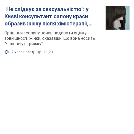
"Не слідкує за сексуальністю": у
Києві консультант салону краси
образив жінку після хімієтерапії,
розгорівся скандал. Фото
Працівник салону почав надавати оцінку
зовнішності жінки, сказавши, що вона носить
"чоловічу стрижку"
2 часа назад
11,2 т.