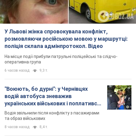
У Львові жінка спровокувала конфлікт,
розмовляючи російською мовою у маршрутці:
поліція склала адмінпротокол. Відео
На місце події прибули патрульні поліцейські та слідчо-
оперативна група
6 часов назад
9,3 т.
"Воюють, бо дурні": у Чернівцях
водій автобуса зневажив
українських військових і поплатився.
Відео
Водія звільнили після конфлікту з пасажирами
та образ військових
8 часов назад
8,4 т.