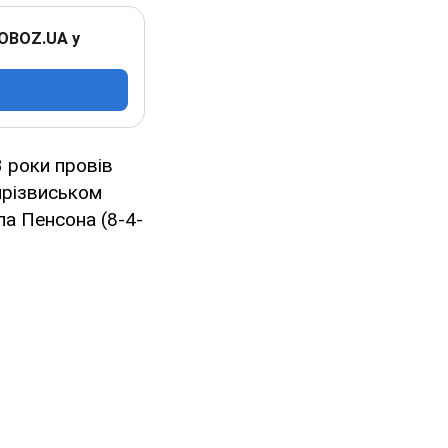
 OBOZ.UA у
3 роки провів
 прізвиськом
па Пенсона (8-4-