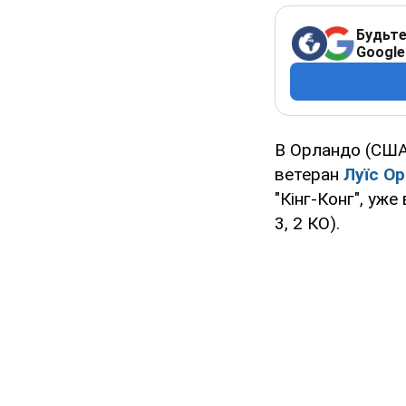
Будьте
Google
В Орландо (США) 
ветеран
Луїс Ор
"Кінг-Конг", уж
3, 2 КО).