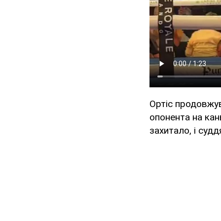
Ортіс продовжув
опонента на кан
захитало, і судд