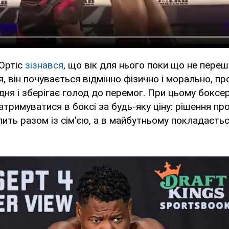
 Ортіс
зізнався
, що вік для нього поки що не переш
, він почувається відмінно фізично і морально, п
ня і зберігає голод до перемог. При цьому боксе
атримуватися в боксі за будь-яку ціну: рішення п
алить разом із сім'єю, а в майбутньому покладаєть