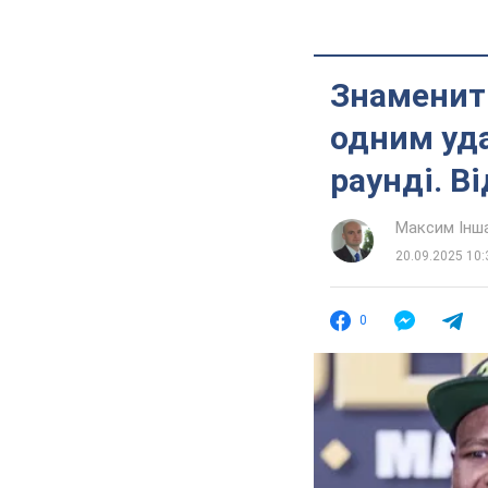
Знаменити
одним уд
раунді. В
Максим Інш
20.09.2025 10:
0