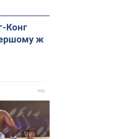
г-Конг
першому ж
РУС