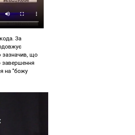
кода. За
родовжує
р зазначив, що
ро завершення
ся на "божу