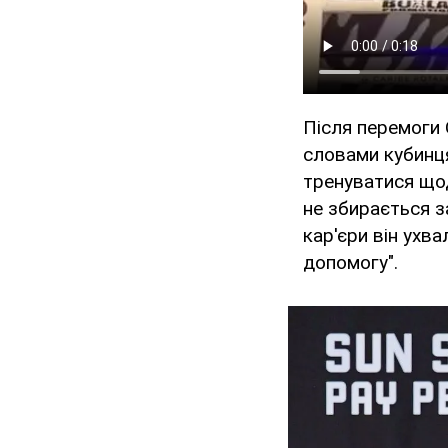
Після перемоги
словами кубинця
тренуватися щод
не збирається з
кар'єри він ухв
допомогу".