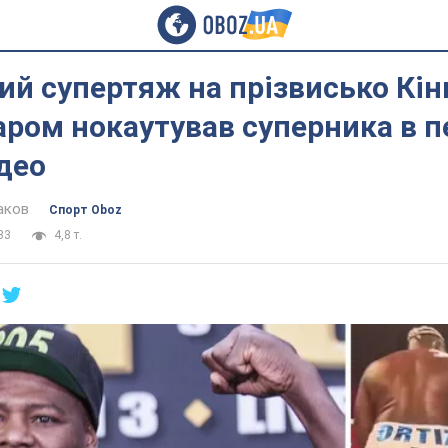
й супертяж на прізвисько Кін
аром нокаутував суперника в 
ідео
аков
Спорт Oboz
33
4,8 т.