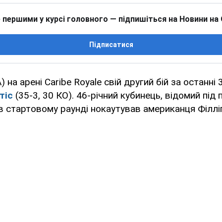
 першими у курсі головного — підпишіться на Новини на
Підписатися
на арені Caribe Royale свій другий бій за останні 
тіс
(35-3, 30 КО). 46-річний кубинець, відомий під
е в стартовому раунді нокаутував американця Філлі