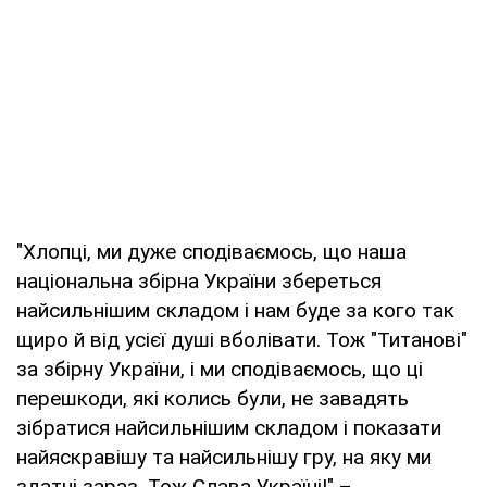
"Хлопці, ми дуже сподіваємось, що наша
національна збірна України збереться
найсильнішим складом і нам буде за кого так
щиро й від усієї душі вболівати. Тож "Титанові"
за збірну України, і ми сподіваємось, що ці
перешкоди, які колись були, не завадять
зібратися найсильнішим складом і показати
найяскравішу та найсильнішу гру, на яку ми
здатні зараз. Тож Слава Україні!" –