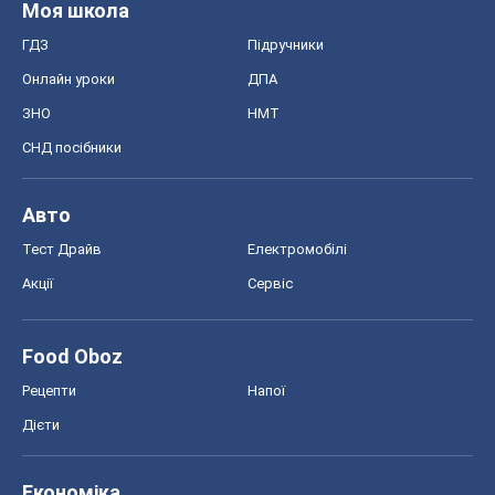
Food Oboz
Рецепти
Напої
Дієти
Економіка
Ринки та компанії
Макроекономіка
MedOboz
Новини медицини
MAMACLUB
Шоу
Афіша
Плітки
Краса
Мода