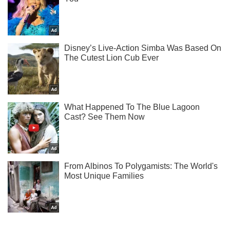
Ми в Telegram! Підписуйся! Читай тільки найкраще!