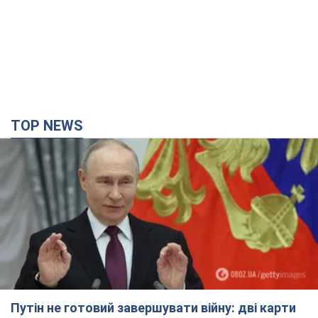
Путін не готовий завершувати війну: дві карти
Кремля, які потрібно вибити, щоб змінити його
думку. Інтерв’ю з Веселовським
Без зміни російських розрахунків швидкого завершення війни
не буде
3 часа назад
22,5 т.
Дрони атакували НПЗ у Нижньокамську: після
вибухів було видно дим. Відео
Місцеві активно публікували фото та відео
2 часа назад
3,7 т.