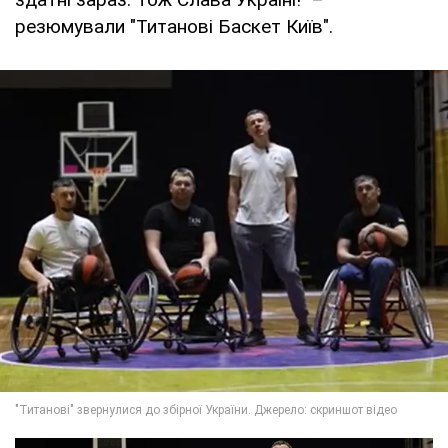
резюмували "Титанові Баскет Київ".