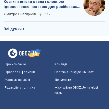
Правова інформація
Політика конфіденційності
Реклама на сайті
Документи
Редакційна політика
Журналісти OBOZ.UA на місці
подій
OBOZ.UA
Політика
Світ
Розслідування
Блоги
Суспільство
Регіони України
Київ
Харків
Запоріжжя
Дніпро
Черкаси