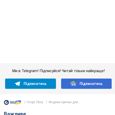
Підписатись
Підписатись
Спорт Oboz
Жодних причин для...
Важливе
Українці масово переносять свої мобільні
номери на одного й того самого оператора: на