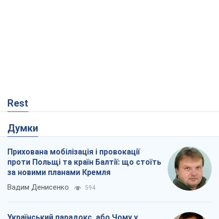
Прихована мобілізація і провокації
проти Польщі та країн Балтії: що стоїть
за новими планами Кремля
Вадим Денисенко
594
Український парадокс, або Чому у
Путіна нічого не вийшло з Україною
Віталій Портников
20,8 т.
РФ, каже турецьке МЗС, завдасть по
Україні ядерного удару (а Київ мер
знищує й без цього)
Олександр Кірш
408