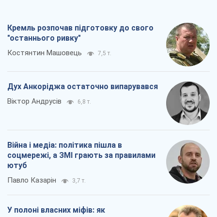
Війна і медіа: політика пішла в
соцмережі, а ЗМІ грають за правилами
ютуб
Павло Казарін
3,7 т.
У полоні власних міфів: як
Костянтинівка стала головною
ідеологічною пасткою для російських
окупантів
Дмитро Снєгирьов
7,4 т.
Всі думки
Про компанію
Команда