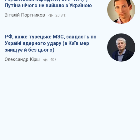
Кремль розпочав підготовку до свого
"останнього ривку"
Костянтин Машовець
7,5 т.
Дух Анкоріджа остаточно випарувався
Віктор Андрусів
6,8 т.