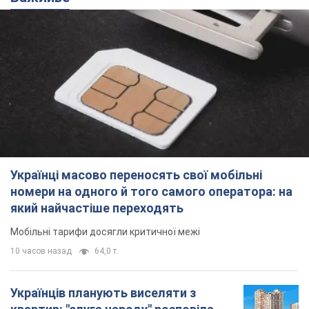
який найчастіше переходять
Мобільні тарифи досягли критичної межі
10 часов назад
64,0 т.
Українців планують виселяти з
квартир: "слуга народу" розповіла,
хто ухвалюватиме рішення про
знесення будинків
Чому хочуть зносити оселі українців
11 часов назад
58,5 т.
Українці масово купують дорогі нові
авто: скільки коштує
найпопулярніша модель
Які марки автомобілів воліють купувати
мешканці України
11 часов назад
37,6 т.