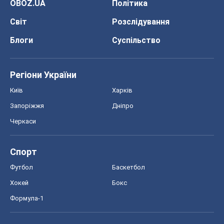
Спорт
Футбол
Баскетбол
Хокей
Бокс
Формула-1
Моя школа
ГДЗ
Підручники
Онлайн уроки
ДПА
ЗНО
НМТ
СНД посібники
Авто
Тест Драйв
Електромобілі
Акції
Сервіс