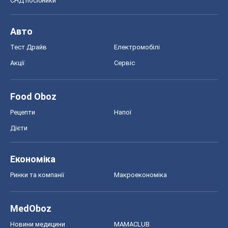
СНД посібники
Авто
Тест Драйв
Електромобілі
Акції
Сервіс
Food Oboz
Рецепти
Напої
Дієти
Економіка
Ринки та компанії
Макроекономіка
MedOboz
Новини медицини
MAMACLUB