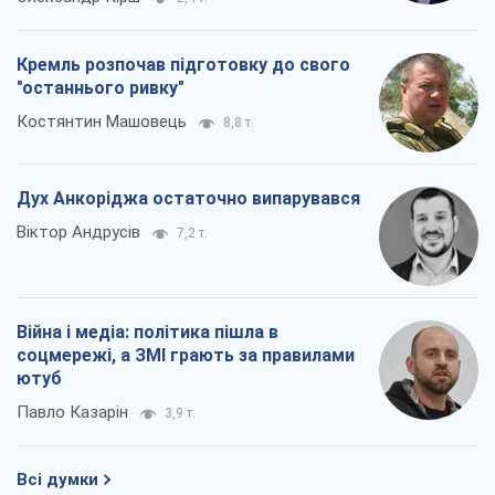
Кремль розпочав підготовку до свого
"останнього ривку"
Костянтин Машовець
8,8 т.
Дух Анкоріджа остаточно випарувався
Віктор Андрусів
7,2 т.
Війна і медіа: політика пішла в
соцмережі, а ЗМІ грають за правилами
ютуб
Павло Казарін
3,9 т.
Всі думки