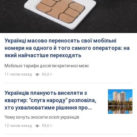
Українці масово переносять свої мобільні
номери на одного й того самого оператора: на
який найчастіше переходять
Мобільні тарифи досягли критичної межі
11 часов назад
66,0 т.
Українців планують виселяти з
квартир: "слуга народу" розповіла,
хто ухвалюватиме рішення про
знесення будинків
Чому хочуть зносити оселі українців
12 часов назад
59,6 т.