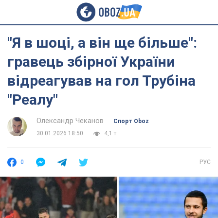
"Я в шоці, а він ще більше":
гравець збірної України
відреагував на гол Трубіна
"Реалу"
Олександр Чеканов
Спорт Oboz
30.01.2026 18:50
4,1 т.
0
РУС