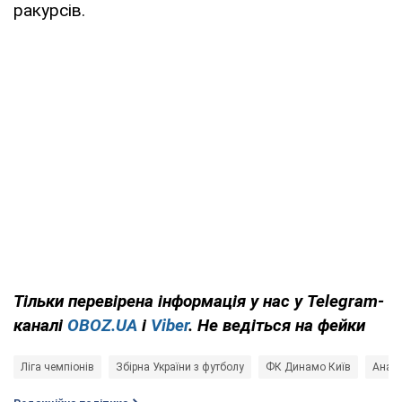
ракурсів.
Тільки
перевірена інформація у нас у Telegram-
каналі
OBOZ.UA
і
Viber
. Не ведіться на фейки
Ліга чемпіонів
Збірна України з футболу
ФК Динамо Київ
Анато