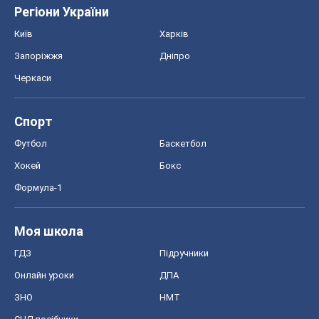
Регіони України
Київ
Харків
Запоріжжя
Дніпро
Черкаси
Спорт
Футбол
Баскетбол
Хокей
Бокс
Формула-1
Моя школа
ГДЗ
Підручники
Онлайн уроки
ДПА
ЗНО
НМТ