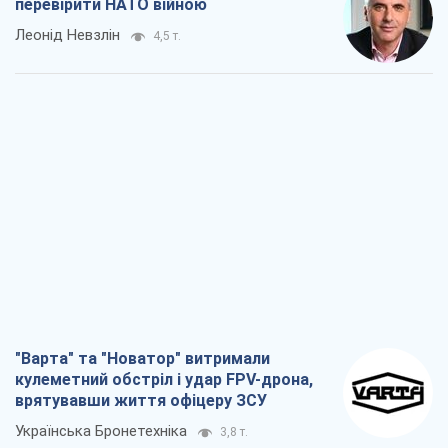
перевірити НАТО війною
Леонід Невзлін
4,5 т.
"Варта" та "Новатор" витримали
кулеметний обстріл і удар FPV-дрона,
врятувавши життя офіцеру ЗСУ
Українська Бронетехніка
3,8 т.