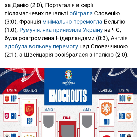
за Данію (2:0), Португалія в серії
післяматчевих пенальті
обіграла
Словенію
(3:0), Франція
мінімально перемогла
Бельгію
(1:0),
Румунія, яка принизила Україну
на ЧЄ,
була розгромлена Нідерландами (0:3), Англія
здобула вольову перемогу
над Словаччиною
(2:1), а Швейцарія розібралася з Італією (2:0).