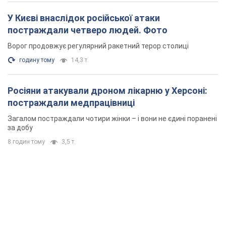
У Києві внаслідок російської атаки
постраждали четверо людей. Фото
Ворог продовжує регулярний ракетний терор столиці
годину тому
14,3 т.
Росіяни атакували дроном лікарню у Херсоні:
постраждали медпрацівниці
Загалом постраждали чотири жінки – і вони не єдині поранені
за добу
8 годин тому
3,5 т.