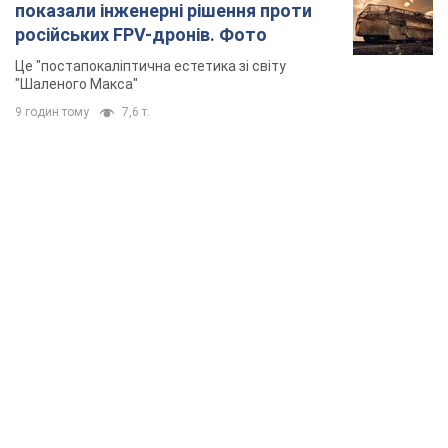
показали інженерні рішення проти
російських FPV-дронів. Фото
Це "постапокаліптична естетика зі світу
"Шаленого Макса"
9 годин тому
7,6 т.