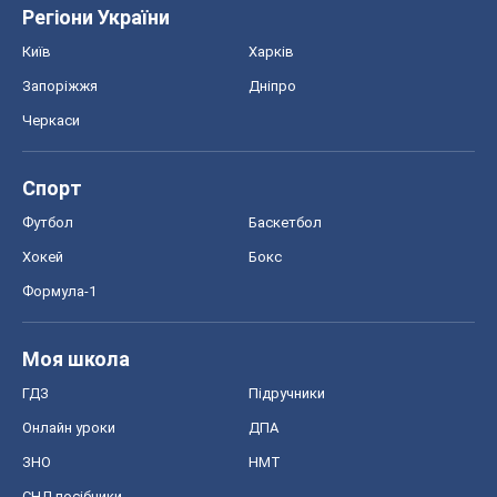
Регіони України
Київ
Харків
Запоріжжя
Дніпро
Черкаси
Спорт
Футбол
Баскетбол
Хокей
Бокс
Формула-1
Моя школа
ГДЗ
Підручники
Онлайн уроки
ДПА
ЗНО
НМТ
СНД посібники