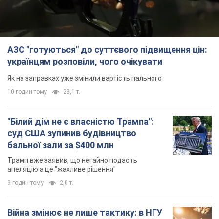
АЗС "готуються" до суттєвого підвищення цін:
українцям розповіли, чого очікувати
Як на заправках уже змінили вартість пального
10 годин тому
23,1 т.
"Білий дім не є власністю Трампа":
суд США зупинив будівництво
бальної зали за $400 млн
Трамп вже заявив, що негайно подасть
апеляцію а це "жахливе рішення"
9 годин тому
2,0 т.
Війна змінює не лише тактику: в НГУ