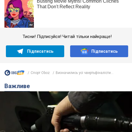
Тисни! Підписуйся! Читай тільки найкраще!
Підписатись
Підписатись
Спорт Oboz
Визначились усі чвертьфіналісти...
Важливе