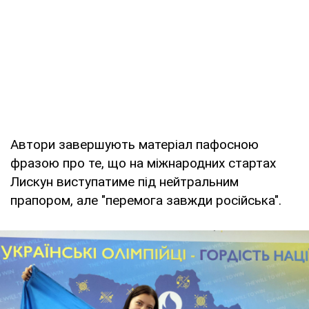
Автори завершують матеріал пафосною
фразою про те, що на міжнародних стартах
Лискун виступатиме під нейтральним
прапором, але "перемога завжди російська".