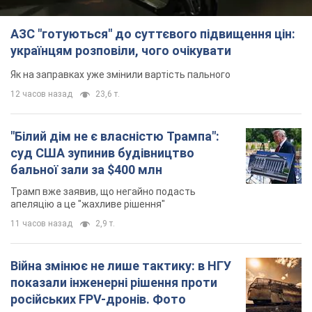
АЗС "готуються" до суттєвого підвищення цін:
українцям розповіли, чого очікувати
Як на заправках уже змінили вартість пального
12 часов назад
23,6 т.
"Білий дім не є власністю Трампа":
суд США зупинив будівництво
бальної зали за $400 млн
Трамп вже заявив, що негайно подасть
апеляцію а це "жахливе рішення"
11 часов назад
2,9 т.
Війна змінює не лише тактику: в НГУ
показали інженерні рішення проти
російських FPV-дронів. Фото