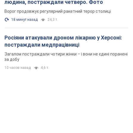
людина, постраждали четверо. Фото
Ворог продовжує регулярний ракетний терор столиці
18 минут назад
24,3 т.
Росіяни атакували дроном лікарню у Херсоні:
постраждали медпрацівниці
Загалом постраждали чотири жінки – і вони не єдині поранені
за добу
10 часов назад
4,6 т.