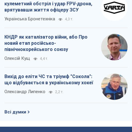
кулеметний обстріл і удар FPV-дрона,
врятувавши життя офіцеру ЗСУ
Українська Бронетехніка
4,3 т.
КНДР як каталізатор війни, або Про
новий етап російсько-
північнокорейського союзу
Олексій Кущ
4,4 т.
Вихід до еліти ЧС та тріумф "Сокола":
що відбувається в українському хокеї
Олександр Липенко
2,2 т.
Всі думки