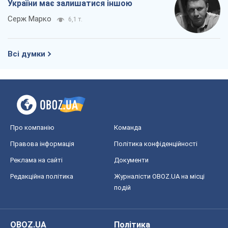
Про компанію
Команда
Правова інформація
Політика конфіденційності
Реклама на сайті
Документи
Редакційна політика
Журналісти OBOZ.UA на місці
подій
OBOZ.UA
Політика
Світ
Розслідування
Блоги
Суспільство
Регіони України
Київ
Харків
Запоріжжя
Дніпро