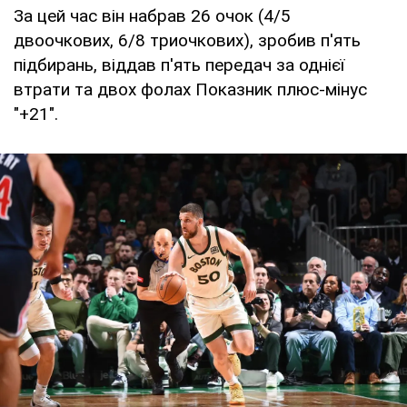
За цей час він набрав 26 очок (4/5
двоочкових, 6/8 триочкових), зробив п'ять
підбирань, віддав п'ять передач за однієї
втрати та двох фолах Показник плюс-мінус
"+21".