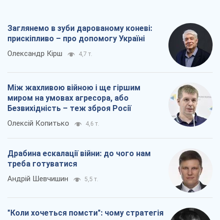
миром на умовах агресора, або
Безвихідність – теж зброя Росії
Олексій Копитько
4,6 т.
Драбина ескалації війни: до чого нам
треба готуватися
Андрій Шевчишин
5,5 т.
"Коли хочеться помсти": чому стратегія
України має залишатися іншою
Серж Марко
6,1 т.
Всі думки