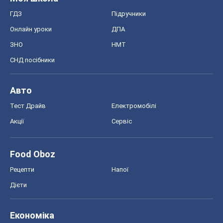
Тест Драйв
Електромобілі
Акції
Сервіс
Food Oboz
Рецепти
Напої
Дієти
Економіка
Ринки та компанії
Макроекономіка
MedOboz
Новини медицини
MAMACLUB
Шоу