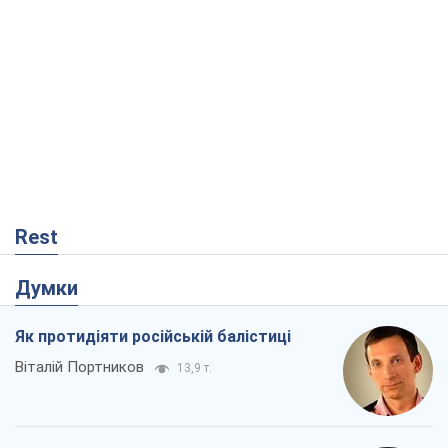
Rest
Думки
Як протидіяти російській балістиці
Віталій Портников
13,9 т.
Попри все, Київ вистоїть. Бо здатися
означає втратити все
Ольга Айвазовська
9,6 т.
Захід зобов'язаний зупинити путінський
геноцид українців
Леонід Невзлін
2,5 т.