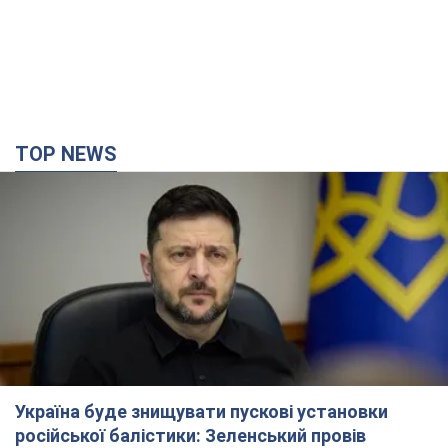
Україна буде знищувати пускові установки
російської балістики: Зеленський провів
засідання РНБО
Глава держави заявив, що установки будуть атаковані
10 годин тому
118,2 т.
У липні армія РФ втратила рекордну кількість
БпЛА, човнів і катерів: в Міноборони
оприлюднили статистику