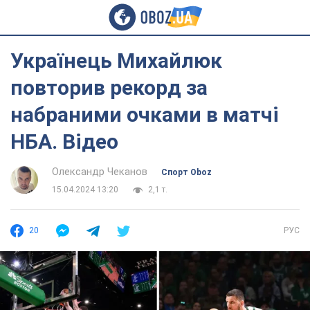
Українець Михайлюк
повторив рекорд за
набраними очками в матчі
НБА. Відео
Олександр Чеканов
Спорт Oboz
15.04.2024 13:20
2,1 т.
20
РУС