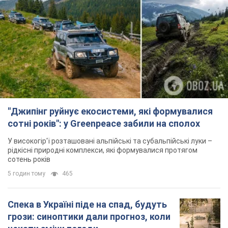
"Джипінг руйнує екосистеми, які формувалися
сотні років": у Greenpeace забили на сполох
У високогір'ї розташовані альпійські та субальпійські луки –
рідкісні природні комплекси, які формувалися протягом
сотень років
5 годин тому
465
Спека в Україні піде на спад, будуть
грози: синоптики дали прогноз, коли
чекати зміни погоди
Зовсім скоро спека поступово відступить
5.08.2026 14:59
5,6 т.
"Чи, може, я залякана з дитинства?"
Олена Зарецька – про вбивство
бабусі-дисидентки Алли Горської,
критику Дмитра Стуса та втечу в