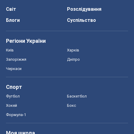
Черкаси
Спорт
Футбол
Баскетбол
Хокей
Бокс
Формула-1
Моя школа
ГДЗ
Підручники
Онлайн уроки
ДПА
ЗНО
НМТ
СНД посібники
Авто