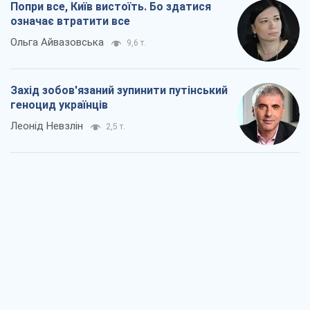
Заглянемо в зуби дарованому коневі:
прискіпливо – про допомогу Україні
Олександр Кірш
4,7 т.
Між жахливою війною і ще гіршим