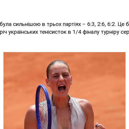
була сильнішою в трьох партіях – 6:3, 2:6, 6:2. Це
тріч українських тенісисток в 1/4 фіналу турніру се