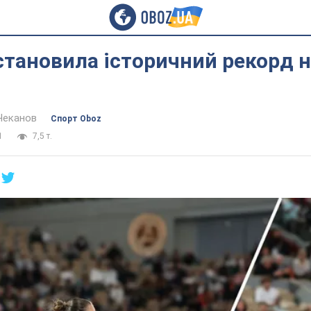
становила історичний рекорд н
Чеканов
Спорт Oboz
1
7,5 т.