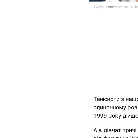
Тенісисти з наш
одиночному розр
1999 року дійшо
А в дівчат тричі