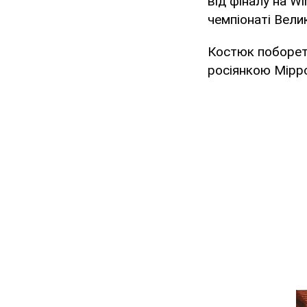
від фіналу на W
чемпіонаті Велик
Костюк побореть
росіянкою Мірр