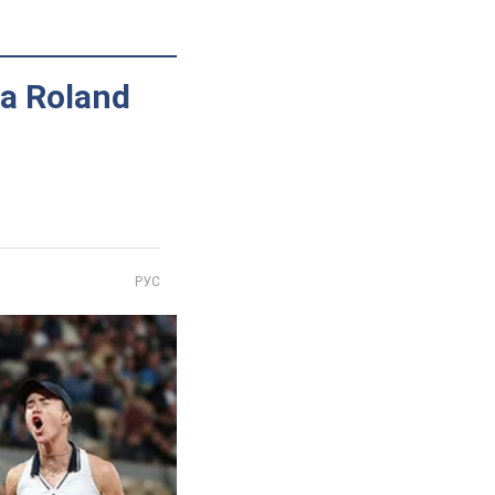
а Roland
РУС