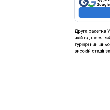
Google
Друга ракетка 
якій вдалося ви
турнірі нинішнь
високій стадії 