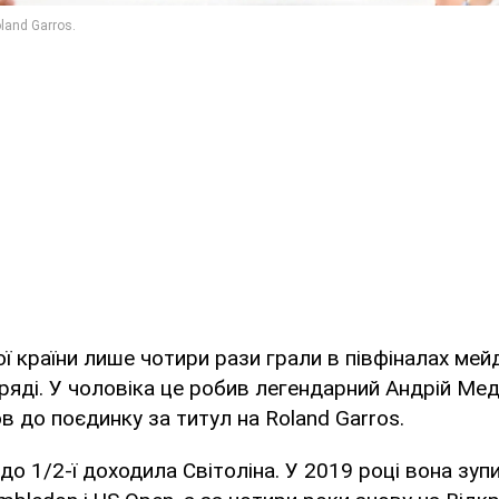
ої країни лише чотири рази грали в півфіналах мей
яді. У чоловіка це робив легендарний Андрій Мед
в до поєдинку за титул на Roland Garros.
 до 1/2-ї доходила Світоліна. У 2019 році вона зу