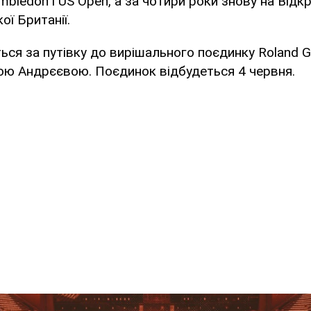
imbledon і US Open, а за чотири роки знову на Відк
ої Британії.
ся за путівку до вирішального поєдинку Roland G
ою Андрєєвою. Поєдинок відбудеться 4 червня.