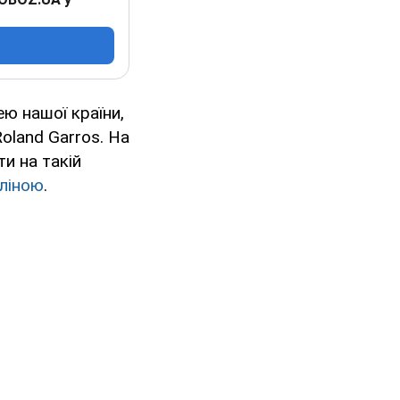
ю нашої країни,
oland Garros. На
и на такій
оліною
.