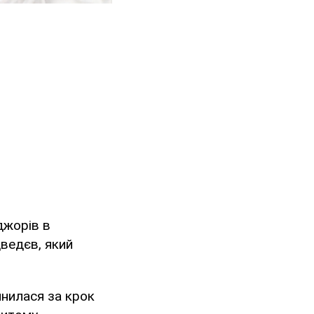
джорів в
ведєв, який
пинилася за крок