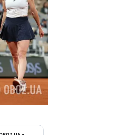
 OBOZ.UA у