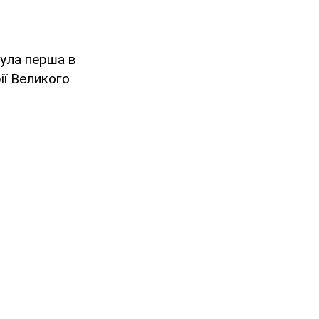
 була перша в
рії Великого