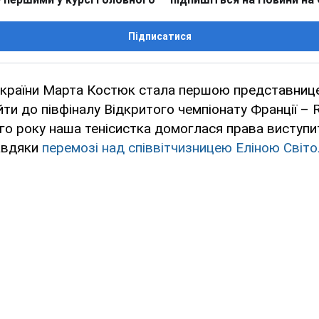
Підписатися
України Марта Костюк стала першою представнице
йти до півфіналу Відкритого чемпіонату Франції – R
ого року наша тенісистка домоглася права виступит
завдяки
перемозі над співвітчизницею Еліною Світ