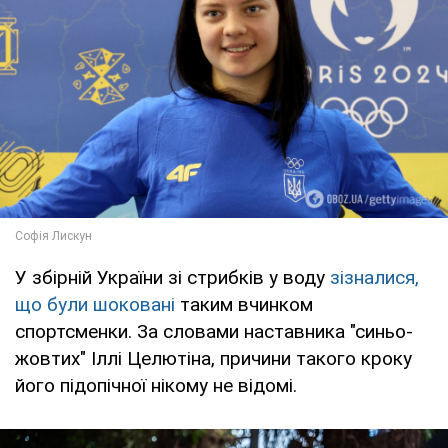
У збірній України зі стрибків у воду
зізналися,
що були шоковані
таким вчинком
спортсменки. За словами наставника "синьо-
жовтих" Іллі Целютіна, причини такого кроку
його підопічної нікому не відомі.