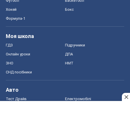
Футбол
Баскетбол
Хокей
Бокс
Формула-1
Моя школа
ГДЗ
Підручники
Онлайн уроки
ДПА
ЗНО
НМТ
СНД посібники
Авто
Тест Драйв
Електромобілі
Акції
Сервіс
Food Oboz