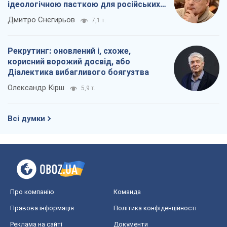
ідеологічною пасткою для російських
окупантів
Дмитро Снєгирьов
7,1 т.
Рекрутинг: оновлений і, схоже,
корисний ворожий досвід, або
Діалектика вибагливого боягузтва
Олександр Кірш
5,9 т.
Всі думки
Про компанію
Команда
Правова інформація
Політика конфіденційності
Реклама на сайті
Документи