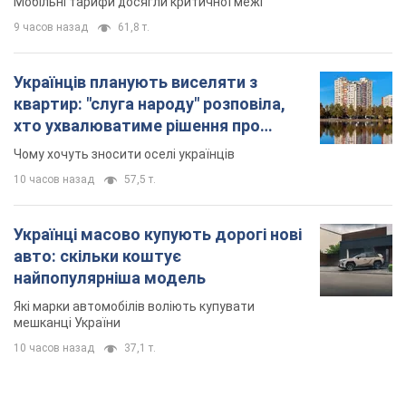
Мобільні тарифи досягли критичної межі
9 часов назад
61,8 т.
Українців планують виселяти з
квартир: "слуга народу" розповіла,
хто ухвалюватиме рішення про
знесення будинків
Чому хочуть зносити оселі українців
10 часов назад
57,5 т.
Українці масово купують дорогі нові
авто: скільки коштує
найпопулярніша модель
Які марки автомобілів воліють купувати
мешканці України
10 часов назад
37,1 т.