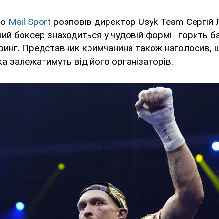
'ю
Mail Sport
розповів директор Usyk Team Сергій Л
ний боксер знаходиться у чудовій формі і горить 
ринг. Представник кримчанина також наголосив, 
а залежатимуть від його організаторів.