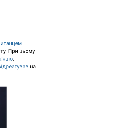
ританцем
іту. При цьому
аїнцю
,
відреагував
на