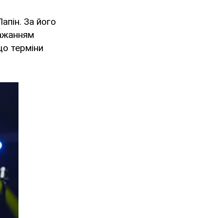
апін. За його
бажанням
що терміни