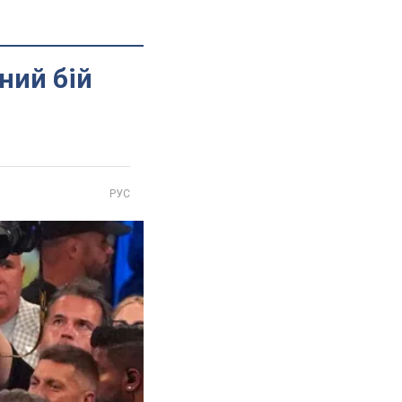
ний бій
РУС