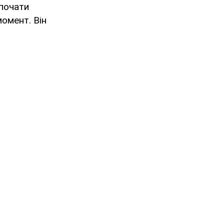
зпочати
момент. Він