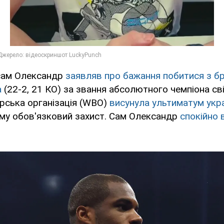
сам Олександр
заявляв про бажання побитися з б
а
(22-2, 21 КО) за звання абсолютного чемпіона св
рська організація (WBO)
висунула ультиматум укр
му обов'язковий захист. Сам Олександр
спокійно 