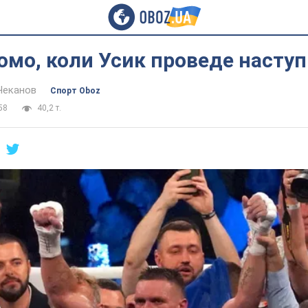
омо, коли Усик проведе наступ
Чеканов
Спорт Oboz
58
40,2 т.