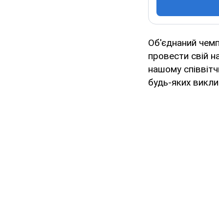
Об'єднаний чемп
провести свій на
нашому співвітч
будь-яких викли