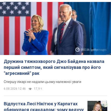
Дружина тяжкохворого Джо Байдена назвала
перший симптом, який сигналізував про його
"агресивний" рак
Спершу лікарі не надали цьому належної уваги
6.08.2026 12:46
17,9 т.
Відпустка Лесі Нікітюк у Карпатах
обернулася скандалом: чому ведучу