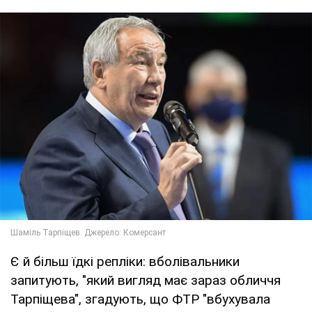
Є й більш їдкі репліки: вболівальники
запитують, "який вигляд має зараз обличчя
Тарпіщева", згадують, що ФТР "вбухувала