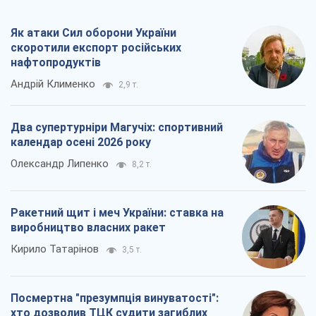
Як атаки Сил оборони України
скоротили експорт російських
нафтопродуктів
Андрій Клименко
2,9 т.
Два супертурніри Магучіх: спортивний
календар осені 2026 року
Олександр Липенко
8,2 т.
Ракетний щит і меч України: ставка на
виробництво власних ракет
Кирило Татарінов
3,5 т.
Посмертна "презумпція винуватості":
хто дозволив ТЦК судити загиблих