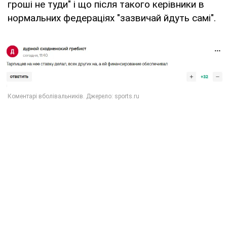
гроші не туди" і що після такого керівники в
нормальних федераціях "зазвичай йдуть самі".