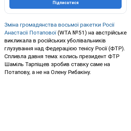
Підписатися
Зміна громадянства восьмої ракетки Росії
Анастасії Потапової
(WTA №51) на австрійське
викликала в російських уболівальників
глузування над Федерацією тенісу Росії (ФТР).
Спливла давня тема: колись президент ФТР
Шаміль Тарпіщев зробив ставку саме на
Потапову, а не на Олену Рибакіну.