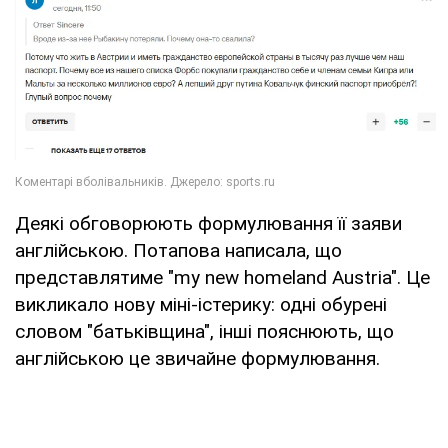
Деякі обговорюють формулювання її заяви
англійською. Потапова написала, що
представлятиме "my new homeland Austria". Це
викликало нову міні-істерику: одні обурені
словом "батьківщина", інші пояснюють, що
англійською це звичайне формулювання.