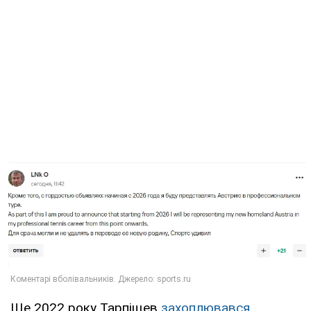
Ще 2022 року Тарпіщев
захоплювався