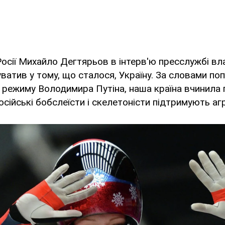
Росії Михайло Дегтярьов в інтерв'ю пресслужбі вл
ватив у тому, що сталося, Україну. За словами по
 режиму Володимира Путіна, наша країна вчинила 
осійські бобслеїсти і скелетоністи підтримують аг