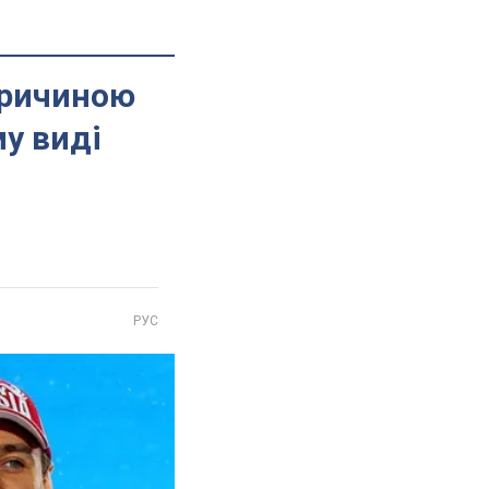
причиною
у виді
РУС