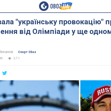
вала "українську провокацію" 
ення від Олімпіади у ще одном
Чеканов
Спорт Oboz
46
3,7 т.