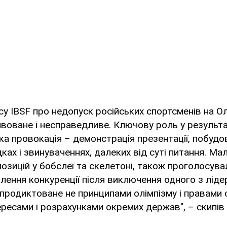
су IBSF про недопуск російських спортсменів на О
воване і несправедливе. Ключову роль у результа
ька провокація – демонстрація презентації, побудо
ах і звинуваченнях, далеких від суті питання. Малі
озицій у бобслеї та скелетоні, також проголосувал
блення конкуренції після виключення одного з ліде
 продиктоване не принципами олімпізму і правами 
ересами і розрахунками окремих держав", – скипів