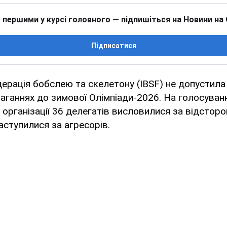
 першими у курсі головного — підпишіться на Новини на
Підписатися
рація бобслею та скелетону (IBSF) не допустила 
маганнях до зимової Олімпіади-2026. На голосуванн
у організації 36 делегатів висловилися за відсторо
аступилися за агресорів.