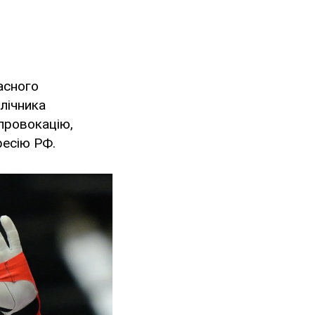
асного
плічника
провокацію,
ресію РФ.