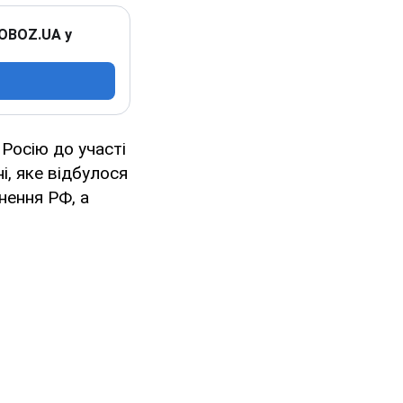
 OBOZ.UA у
Росію до участі
і, яке відбулося
нення РФ, а