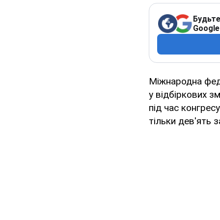
Будьте
Google
Міжнародна феде
у відбіркових з
під час конгрес
тільки дев'ять з