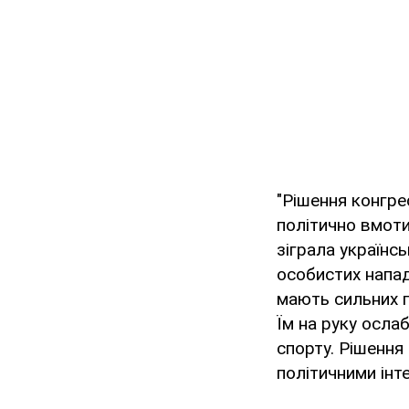
"Рішення конгре
політично вмоти
зіграла українс
особистих нападк
мають сильних п
Їм на руку осла
спорту. Рішення
політичними інт