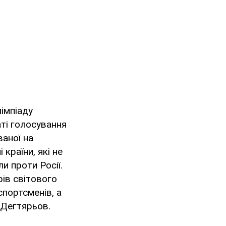
лімпіаду
ті голосування
ваної на
 країни, які не
и проти Росії.
рів світового
спортсменів, а
 Дегтярьов.