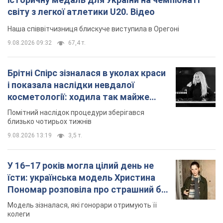
світу з легкої атлетики U20. Відео
Наша співвітчизниця блискуче виступила в Орегоні
9.08.2026 09:32
67,4 т.
Брітні Спірс зізналася в уколах краси
і показала наслідки невдалої
косметології: ходила так майже
місяць
Помітний наслідок процедури зберігався
близько чотирьох тижнів
9.08.2026 13:19
3,5 т.
У 16–17 років могла цілий день не
їсти: українська модель Христина
Пономар розповіла про страшний бік
модельної кар’єри
Модель зізналася, які гонорари отримують її
колеги