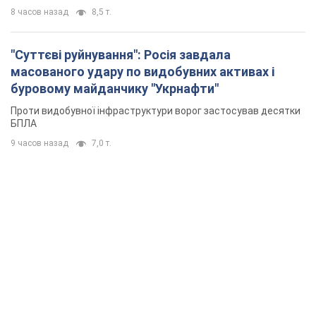
8 часов назад
8,5 т.
"Суттєві руйнування": Росія завдала
масованого удару по видобувних активах і
буровому майданчику "Укрнафти"
Проти видобувної інфраструктури ворог застосував десятки
БПЛА
9 часов назад
7,0 т.