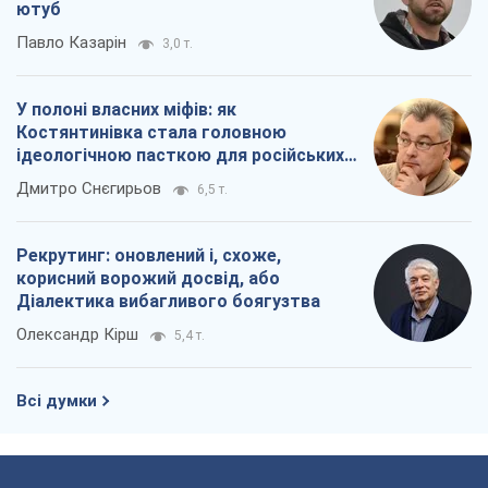
ютуб
Павло Казарін
3,0 т.
У полоні власних міфів: як
Костянтинівка стала головною
ідеологічною пасткою для російських
окупантів
Дмитро Снєгирьов
6,5 т.
Рекрутинг: оновлений і, схоже,
корисний ворожий досвід, або
Діалектика вибагливого боягузтва
Олександр Кірш
5,4 т.
Всі думки