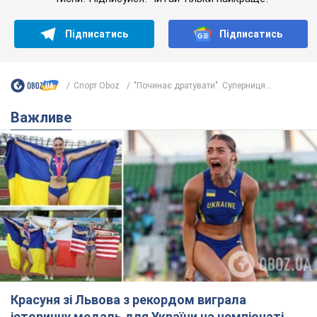
Підписатись
Підписатись
Спорт Oboz
"Починає дратувати". Суперниця...
Важливе
Красуня зі Львова з рекордом виграла
історичну медаль для України на чемпіонаті