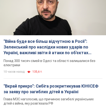
"Війна буде все більш відчутною в Росії":
Зеленський про наслідки нових ударів по
Україні, важливі звіти й атаки по об'єктах
ворога. Відео
Понад 300 тисяч сімей в Одесі та області залишалися без
електрики
10 часов назад
135,6 т.
"Вкрай прикро": Сибіга розкритикував ЮНІСЕФ
за заяву про загиблих дітей в Україні
Глава МЗС наголосив, що причиною загибелі українських
дітей є війна, яку розв'язала РФ