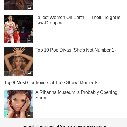
Тисни! Підписуйся! Читай тільки найкраще!