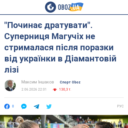
"Починає дратувати".
Суперниця Магучіх не
стрималася після поразки
від українки в Діамантовій
лізі
Максим Іншаков
Спорт Oboz
2.06.2026 22:01
130,3 т.
0
РУС