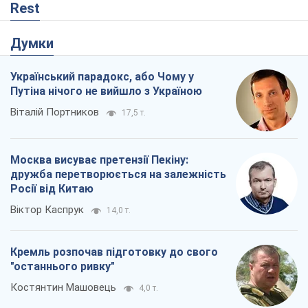
Rest
Думки
Український парадокс, або Чому у
Путіна нічого не вийшло з Україною
Віталій Портников
17,5 т.
Москва висуває претензії Пекіну:
дружба перетворюється на залежність
Росії від Китаю
Віктор Каспрук
14,0 т.
Кремль розпочав підготовку до свого
"останнього ривку"
Костянтин Машовець
4,0 т.