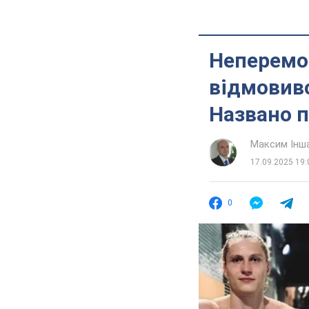
Неперемо
відмовивс
Названо 
Максим Інш
17.09.2025 19:
0