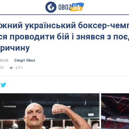
жний український боксер-чем
я проводити бій і знявся з поє
причину
аков
Спорт Oboz
04
2,9 т.