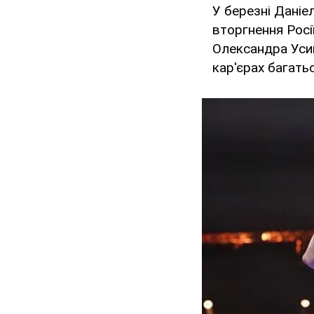
У березні Даніе
вторгнення Росі
Олександра Усик
кар'єрах багать