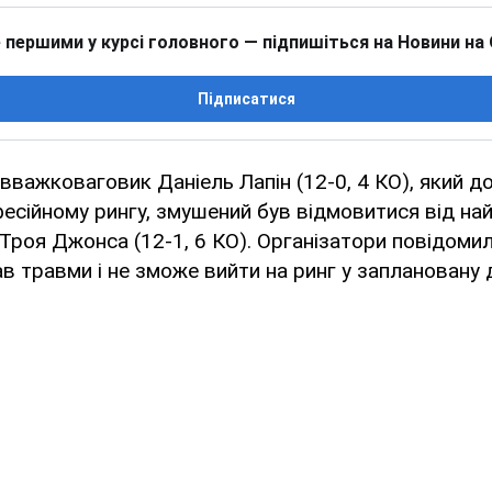
 першими у курсі головного — підпишіться на Новини на
Підписатися
івважковаговик Даніель Лапін (12-0, 4 КО), який д
есійному рингу, змушений був відмовитися від н
Троя Джонса (12-1, 6 КО). Організатори повідоми
в травми і не зможе вийти на ринг у заплановану 