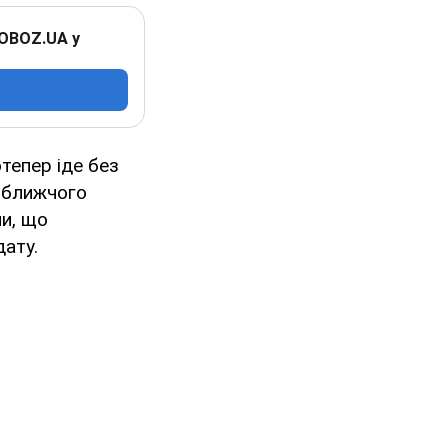
 OBOZ.UA у
отепер іде без
айближчого
ли, що
дату.