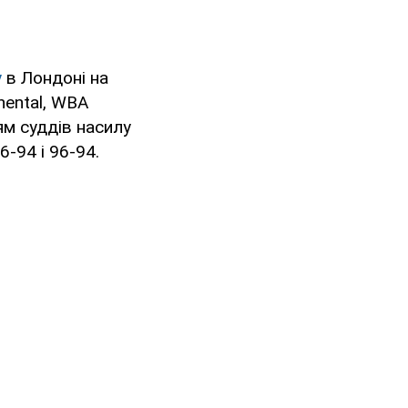
у
в Лондоні на
inental, WBA
ням суддів насилу
-94 і 96-94.