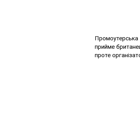
Промоутерська к
прийме британец
проте організат