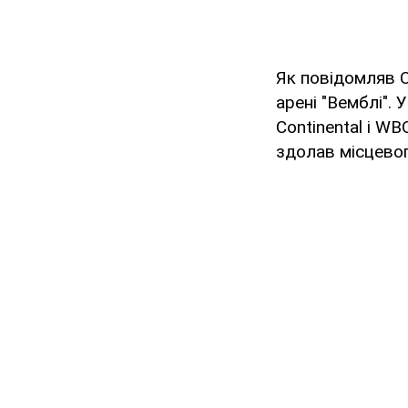
Як повідомляв 
арені "Вемблі". 
Continental і WB
здолав місцевог