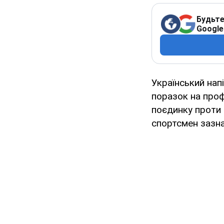
Будьте
Google
Український нап
поразок на проф
поєдинку проти 
спортсмен зазна