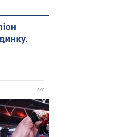
піон
динку.
РУС