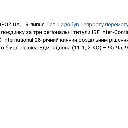
OBOZ.UA, 19 липня
Лапін здобув непросту перемог
У поєдинку за три регіональні титули IBF Inter-Cont
O International 28-річний киянин роздільним рішен
о бійця Льюїса Едмондсона (11-1, 3 КО) – 95-95, 96