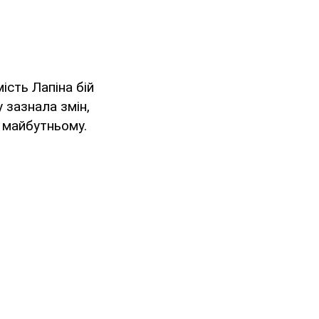
ість Лапіна бій
 зазнала змін,
 майбутньому.