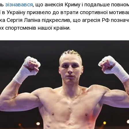
ль
зізнавався
, що анексія Криму і подальше повн
ї в Україну призвело до втрати спортивної мотивац
а Сергія Лапіна підкреслив, що агресія РФ познач
ох спортсменів нашої країни.