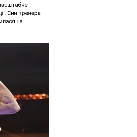
омасштабне
ії. Син тренера
илася на