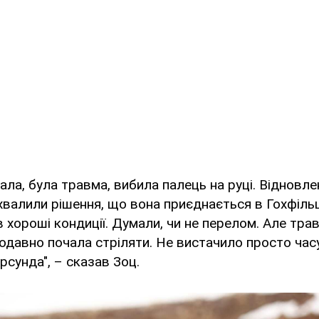
пала, була травма, вибила палець на руці. Відновл
хвалили рішення, що вона приєднається в Гохфільц
в хороші кондиції. Думали, чи не перелом. Але тра
одавно почала стріляти. Не вистачило просто часу
рсунда", – сказав Зоц.