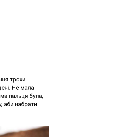
ення трохи
ені. Не мала
вма пальця була,
, аби набрати