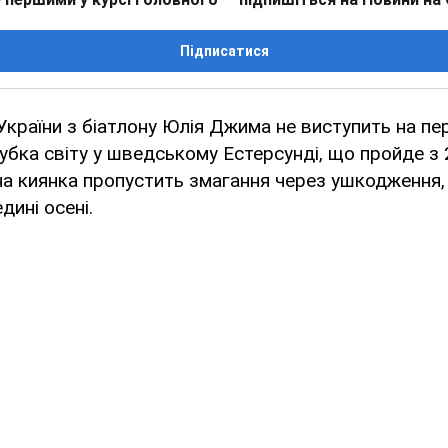
Підписатися
 України з біатлону Юлія Джима не виступить на пе
убка світу у шведському Естерсунді, що пройде з
чна киянка пропустить змагання через ушкодження,
дині осені.