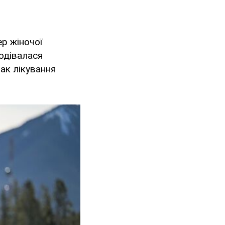
р жіночої
подівалася
ак лікування