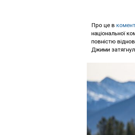
Про це в
комент
національної ко
повністю віднов
Джими затягнул