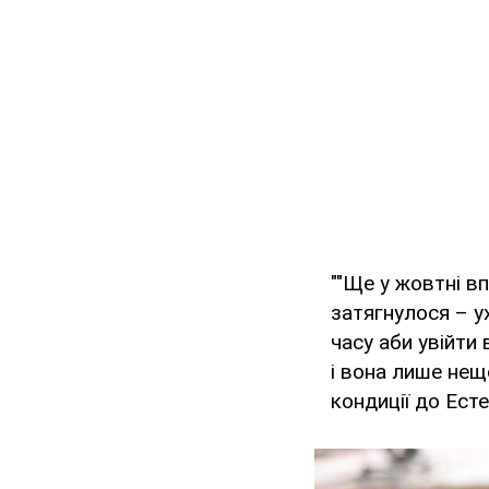
""Ще у жовтні в
затягнулося – у
часу аби увійти 
і вона лише нещ
кондиції до Есте