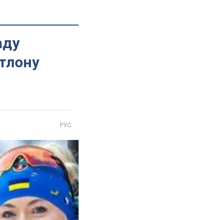
аду
атлону
РУС