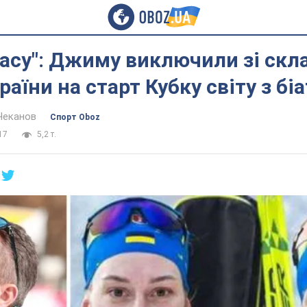
часу": Джиму виключили зі скл
раїни на старт Кубку світу з бі
Чеканов
Спорт Oboz
17
5,2 т.