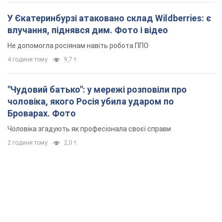
У Єкатеринбурзі атаковано склад Wildberries: є
влучання, піднявся дим. Фото і відео
Не допомогла росіянам навіть робота ППО
4 години тому
9,7 т.
"Чудовий батько": у мережі розповіли про
чоловіка, якого Росія убила ударом по
Броварах. Фото
Чоловіка згадують як професіонала своєї справи
2 години тому
2,0 т.