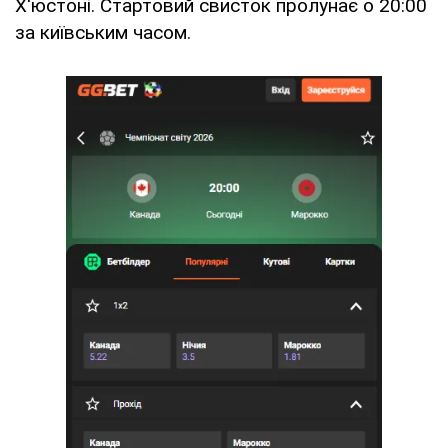
Х'юстоні. Стартовий свисток пролунає о 20:00
за київським часом.