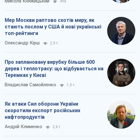
Микола Княжицький
498
Мер Москви раптово схотів миру, як
стають послом у США й нові українські
топ-рейтинги
Олександр Кірш
2,9 т.
Про заплановану вирубку більше 600
дерев і теплотрасу: що відбувається на
Теремках у Києві
Владислав Самойленко
1,9 т.
Як атаки Сил оборони України
скоротили експорт російських
нафтопродуктів
Андрій Клименко
3,8 т.