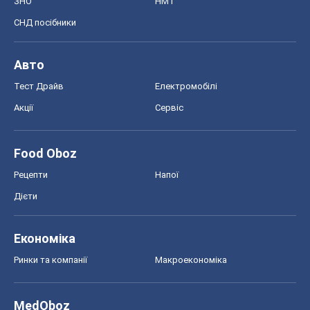
ЗНО
НМТ
СНД посібники
Авто
Тест Драйв
Електромобілі
Акції
Сервіс
Food Oboz
Рецепти
Напої
Дієти
Економіка
Ринки та компанії
Макроекономіка
MedOboz