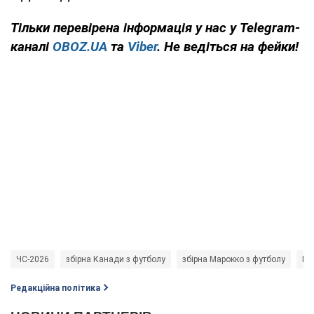
Тільки
перевірена інформація у нас у Telegram-
каналі
OBOZ.UA
та
Viber
. Не ведіться на фейки!
ЧС-2026
збірна Канади з футболу
збірна Марокко з футболу
Пр
Редакційна політика