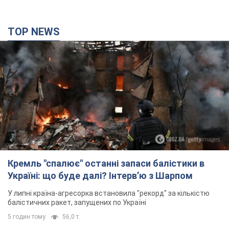
TOP NEWS
Кремль "спалює" останні запаси балістики в
Україні: що буде далі? Інтерв’ю з Шарпом
У липні країна-агресорка встановила "рекорд" за кількістю
балістичних ракет, запущених по Україні
5 годин тому
56,0 т.