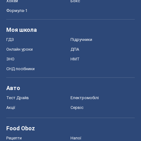
Хокей
Бокс
Формула-1
Моя школа
ГДЗ
Підручники
Онлайн уроки
ДПА
ЗНО
НМТ
СНД посібники
Авто
Тест Драйв
Електромобілі
Акції
Сервіс
Food Oboz
Рецепти
Напої