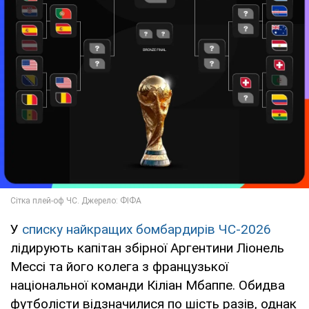
У
списку найкращих бомбардирів ЧС-2026
лідирують капітан збірної Аргентини Ліонель
Мессі та його колега з французької
національної команди Кіліан Мбаппе. Обидва
футболісти відзначилися по шість разів, однак