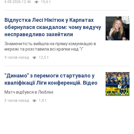
6.08.2026 12:46
15,6 т.
Відпустка Лесі Нікітюк у Карпатах
обернулася скандалом: чому ведучу
несправедливо захейтили
Знаменитість вийшла на пряму комунікацію в
мережі та розставила всі крапки над "і"
9 часов назад
12,5 т.
"Динамо" з перемоги стартувало у
кваліфікації Ліги конференцій. Відео
Матч відбувся в Любліні
5 часов назад
1,8 т.