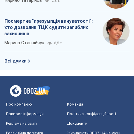
Кирило Татарінов
2,8 т.
Посмертна "презумпція винуватості":
хто дозволив ТЦК судити загиблих
захисників
Марина Ставнійчук
6,5 т.
Всі думки
Про компанію
Команда
Правова інформація
Політика конфіденційності
Реклама на сайті
Документи
Редакційна політика
Журналісти OBOZ.UA на місці