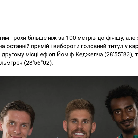
тим трохи більше ніж за 100 метрів до фінішу, але
на останній прямій і вибороти головний титул у кар
а другому місці ефіоп Йоміф Кеджелча (28'55''83), 
ьмгрен (28'56''02).