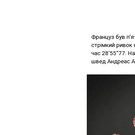
Француз був п'я
стрімкий ривок 
час 28'55''77. Н
швед Андреас Ал