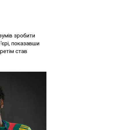
 зумів зробити
'єрі, показавши
третім став