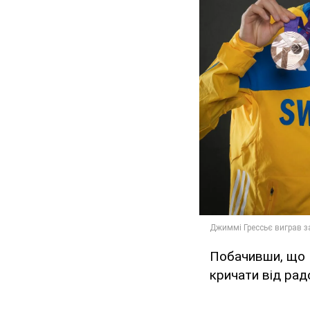
Побачивши, що Г
кричати від радо