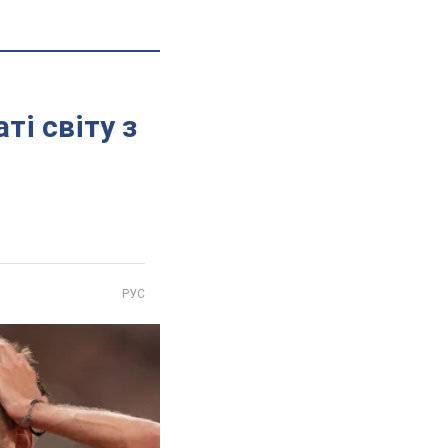
ті світу з
РУС