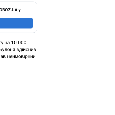
 OBOZ.UA у
гу на 10 000
 Булоня здійснив
кав неймовірний