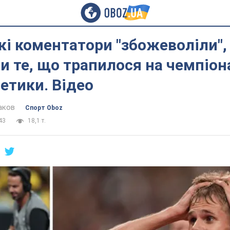
і коментатори "збожеволіли",
 те, що трапилося на чемпіона
летики. Відео
аков
Спорт Oboz
43
18,1 т.