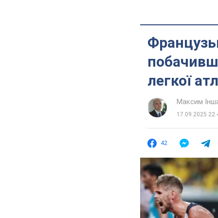
Французьк
побачивши
легкої ат
Максим Інш
17.09.2025 22:
42