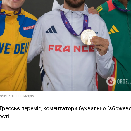
рессьє переміг, коментатори буквально "збожево
сті.