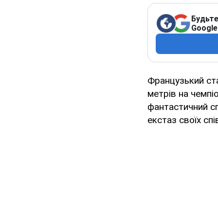
Будьте
Google
Французький с
метрів на чемпіо
фантастичний сп
екстаз своїх спі