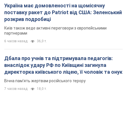
Україна має домовленості на щомісячну
поставку ракет до Patriot від США: Зеленський
розкрив подробиці
Київ також веде активні переговори з європейськими
партнерами
6 часов назад
36,0 т.
Дбала про учнів та підтримувала педагогів:
внаслідок удару РФ по Київщині загинула
директорка київського ліцею, її чоловік та онук
Вічна пам'ять жертвам російського терору
7 часов назад
18,0 т.