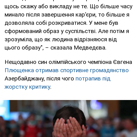
щось скажу або викладу не те. Що більше часу
минало після завершення кар'єри, то більше я
дозволяла собі розкриватися. У мене був
сформований образ у суспільстві. Але потім я
зрозуміла, що як людина відрізняюся від
цього образу", – сказала Медведєва.
Нещодавно син олімпійського чемпіона Євгена
Плющенка отримав спортивне громадянство
Азербайджану, після чого
потрапив під
жорстку критику
.