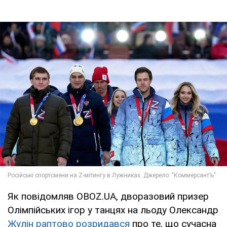
Як повідомляв OBOZ.UA, дворазовий призер
Олімпійських ігор у танцях на льоду Олександр
Жулін раптово розридався
про те, що сучасна