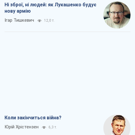
Ні зброї, ні людей: як Лукашенко будує
нову армію
Ігар Тишкевич
12,0 т.
Коли закінчиться війна?
Юрій Хрістензен
6,3 т.