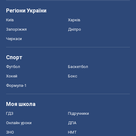
Регіони України
Київ
Харків
Запоріжжя
Дніпро
Черкаси
Спорт
Футбол
Баскетбол
Хокей
Бокс
Формула-1
Моя школа
ГДЗ
Підручники
Онлайн уроки
ДПА
ЗНО
НМТ