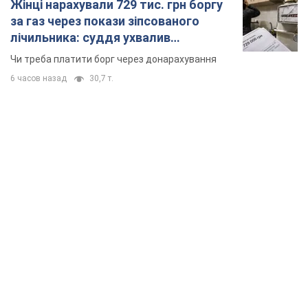
Жінці нарахували 729 тис. грн боргу
за газ через покази зіпсованого
лічильника: суддя ухвалив
неочікуване рішення
Чи треба платити борг через донарахування
6 часов назад
30,7 т.