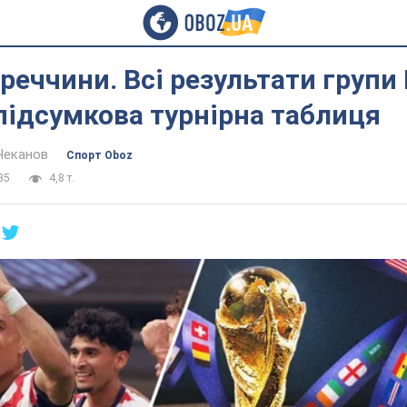
реччини. Всі результати групи 
підсумкова турнірна таблиця
Чеканов
Спорт Oboz
35
4,8 т.