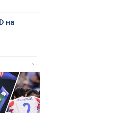
D на
РУС