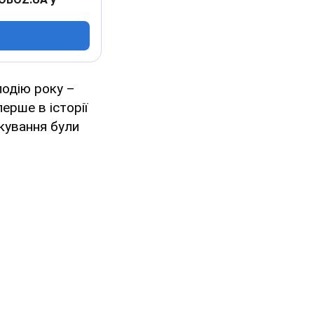
подію року –
ерше в історії
бкування були