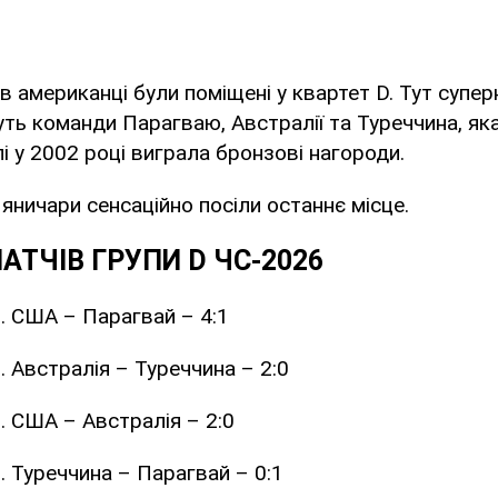
ів американці були поміщені у квартет D. Тут супе
уть команди Парагваю, Австралії та Туреччина, як
і у 2002 році виграла бронзові нагороди.
 яничари сенсаційно посіли останнє місце.
АТЧІВ ГРУПИ D ЧС-2026
0. США – Парагвай – 4:1
. Австралія – Туреччина – 2:0
0. США – Австралія – 2:0
0. Туреччина – Парагвай – 0:1