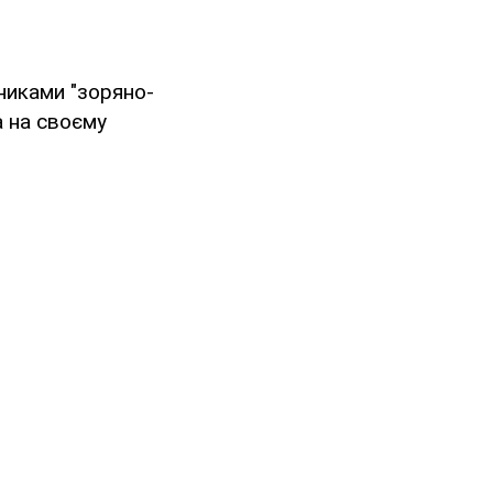
рниками "зоряно-
а на своєму