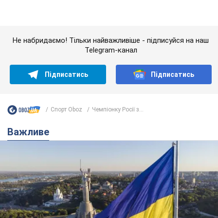
Якою була оригінальна версія гімну України та
чому її боялася Російська імперія: про це не
розповідають у школі
Державним символом є тільки перший куплет та приспів пісні
3 години тому
13,8 т.
Олександру Пономарьову – 53: що
відомо про трьох дітей секс-
символа 90-х та який вигляд вони
мають
За розвитком кар'єри артист не забував про
особисте щастя
9 годин тому
8,3 т.
У ПриватБанку розповіли, чи дійсні
долари 1996 року: чи приймають
обмінники та банки такі купюри