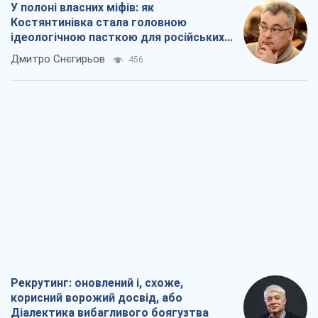
Ні зброї, ні людей: як Лукашенко будує
нову армію
Ігар Тишкевич
16,2 т.
Коли закінчиться війна?
Юрій Хрістензен
12,1 т.
Україна вступила в надзвичайний
економічний стан. Чи є світло вкінці
тунелю?
Вадим Денисенко
9,7 т.
Всі думки