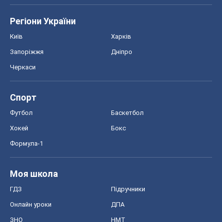
Авто
Тест Драйв
Електромобілі
Акції
Сервіс
Food Oboz
Рецепти
Напої
Дієти
Економіка
Ринки та компанії
Макроекономіка
MedOboz
Новини медицини
MAMACLUB