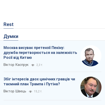
ідеологічною пасткою для російських
окупантів
Дмитро Снєгирьов
456
Рекрутинг: оновлений і, схоже,
корисний ворожий досвід, або
Діалектика вибагливого боягузтва
Олександр Кірш
714