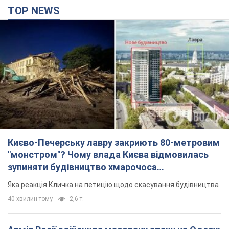
Для терору ворог застосував ракети та дрони
2 години тому
51,5 т.
"Воюють проти продовольчої безпеки світу!"
Зеленський заявив, що армія Росії знову цілила
у порт в Одесі
Лише за тиждень проти України використали десятки ракет,
більшість із яких – балістичні
годину тому
384