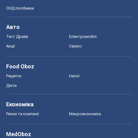
Шоу
Афіша
Плітки
Краса
Мода
Жіночий журнал