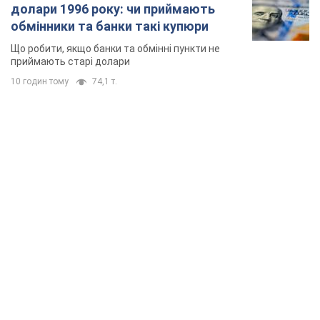
Києво-Печерську лавру закриють 80-метровим
"монстром"? Чому влада Києва відмовилась
зупиняти будівництво хмарочоса
"московського вірянина"
Яка реакція Кличка на петицію щодо скасування будівництва
40 хвилин тому
2,6 т.
Армія Росії здійснила масовану атаку на Одесу:
горіла історична частина міста, є постраждалі.
Фото та відео