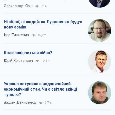
Про компанію
Команда
Правова інформація
Політика конфіденційності
Реклама на сайті
Документи
Редакційна політика
Журналісти OBOZ.UA на місці
подій
OBOZ.UA
Політика
Світ
Розслідування
Блоги
Суспільство
Регіони України