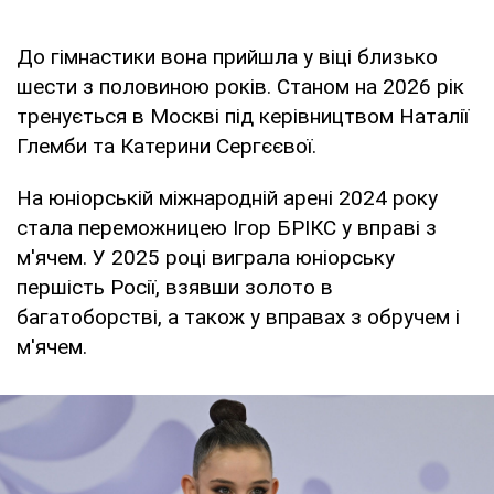
До гімнастики вона прийшла у віці близько
шести з половиною років. Станом на 2026 рік
тренується в Москві під керівництвом Наталії
Глемби та Катерини Сергєєвої.
На юніорській міжнародній арені 2024 року
стала переможницею Ігор БРІКС у вправі з
м'ячем. У 2025 році виграла юніорську
першість Росії, взявши золото в
багатоборстві, а також у вправах з обручем і
м'ячем.