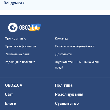
Київ
Харків
Запоріжжя
Дніпро
Черкаси
Спорт
Футбол
Баскетбол
Хокей
Бокс
Формула-1
Моя школа
ГДЗ
Підручники
Онлайн уроки
ДПА
ЗНО
НМТ
СНД посібники