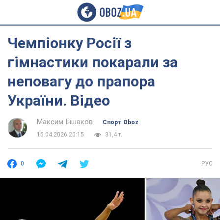
Чемпіонку Росії з
гімнастики покарали за
неповагу до прапора
України. Відео
Максим Іншаков
Спорт Oboz
15.04.2026 20:15
31,4 т.
0
РУС