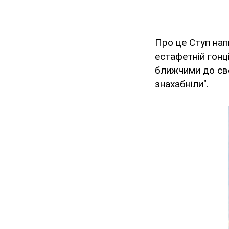
Про це Ступ на
естафетній гонц
ближчими до сво
знахабніли".