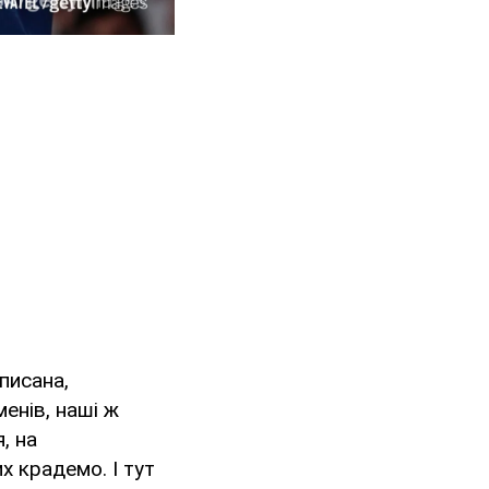
писана,
енів, наші ж
, на
х крадемо. І тут