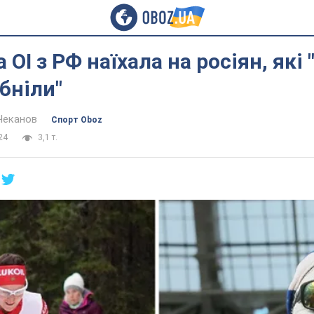
ОІ з РФ наїхала на росіян, які 
бніли"
Чеканов
Спорт Oboz
24
3,1 т.