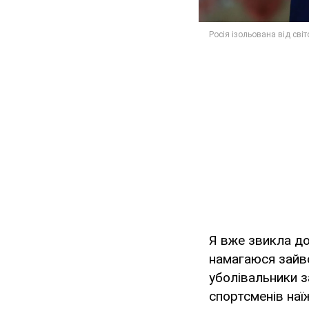
Я вже звикла до
намагаюся зайво
уболівальники з
спортсменів наї