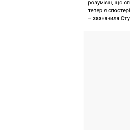
розумієш, що сп
тепер я спостер
– зазначила Сту