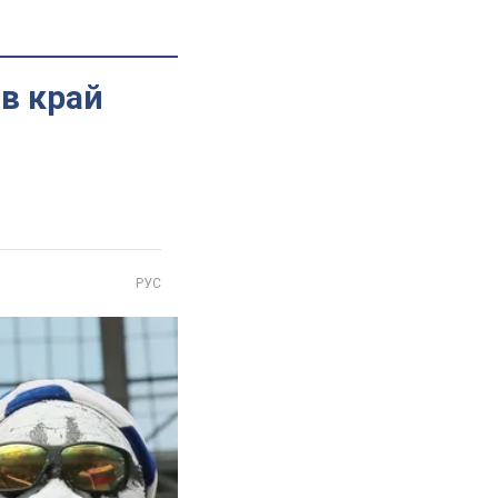
"в край
РУС