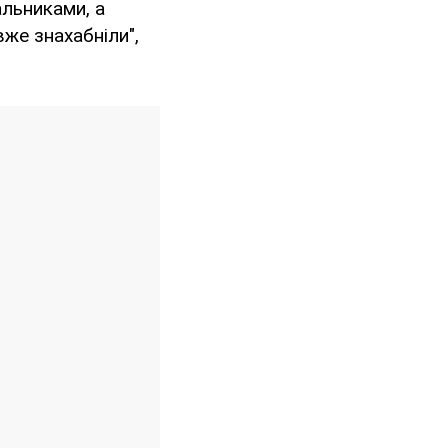
альниками, а
вже знахабніли",