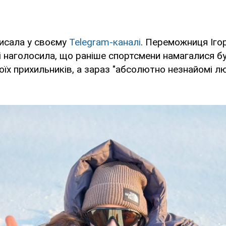
писала у своєму
Telegram-каналі
. Переможниця Ігор
і наголосила, що раніше спортсмени намагалися б
їх прихильників, а зараз "абсолютно незнайомі л