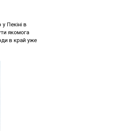
 у Пекіні в
ути якомога
юди в край уже