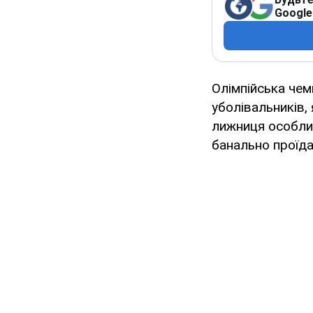
Google
Олімпійська чем
уболівальників,
лижниця особлив
банально проїда