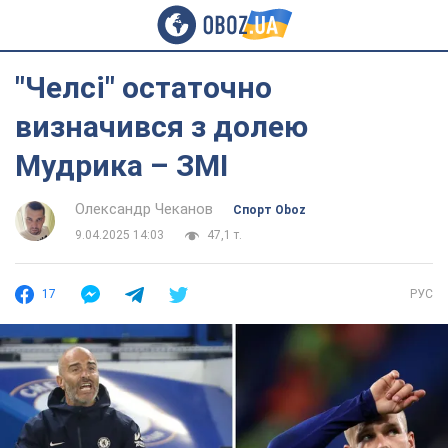
"Челсі" остаточно
визначився з долею
Мудрика – ЗМІ
Олександр Чеканов
Спорт Oboz
9.04.2025 14:03
47,1 т.
17
РУС