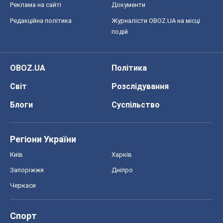
Регіони України
Київ
Харків
Запоріжжя
Дніпро
Черкаси
Спорт
Футбол
Баскетбол
Хокей
Бокс
Формула-1
Моя школа
ГДЗ
Підручники
Онлайн уроки
ДПА
ЗНО
НМТ