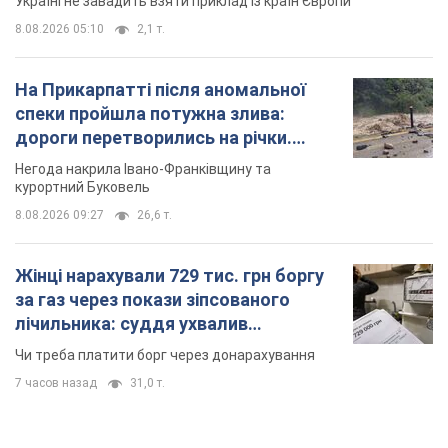
Жінці нарахували 729 тис. грн боргу
за газ через покази зіпсованого
лічильника: суддя ухвалив
неочікуване рішення
Чи треба платити борг через донарахування
7 часов назад
31,0 т.