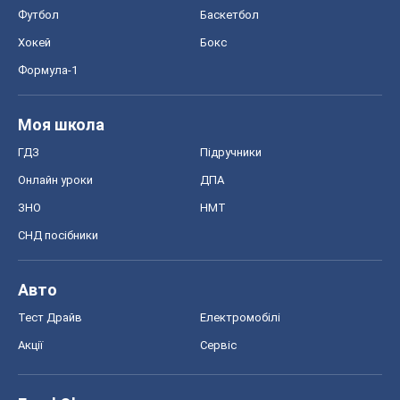
СНД посібники
Авто
Тест Драйв
Електромобілі
Акції
Сервіс
Food Oboz
Рецепти
Напої
Дієти
Економіка
Ринки та компанії
Макроекономіка
MedOboz
Новини медицини
MAMACLUB