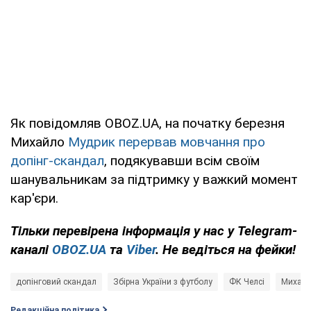
Як повідомляв OBOZ.UA, на початку березня
Михайло
Мудрик перервав мовчання про
допінг-скандал
, подякувавши всім своїм
шанувальникам за підтримку у важкий момент
кар'єри.
Тільки
перевірена інформація у нас у Telegram-
каналі
OBOZ.UA
та
Viber
. Не ведіться на фейки!
допінговий скандал
Збірна України з футболу
ФК Челсі
Михайл
Редакційна політика