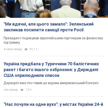
Україна придбала у Туреччини 70 балістичних
ракет і багато іншого озброєння: у Держдепі
США оприлюднили список
Держдеп вже поставив до відома американський Конгрес
час назад
1,9 т.
"Нас почули на одне вухо": у містах України 24-й
день поспіль тривають мітинги на підтримку
Федорова. Фото і відео
Антиурядові виступи з вимогою повернути Федорова досі
тривають
час назад
1,0 т.