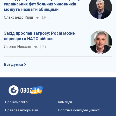
Про компанію
Команда
Правова інформація
Політика конфіденційності
Реклама на сайті
Документи
Редакційна політика
Журналісти OBOZ.UA на місці
подій
OBOZ.UA
Політика
Світ
Розслідування
Блоги
Суспільство