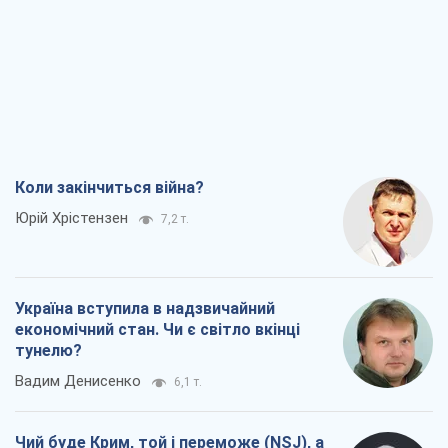
Україна вступила в надзвичайний
економічний стан. Чи є світло вкінці
тунелю?
Вадим Денисенко
6,1 т.
Чий буде Крим, той і переможе (NSJ), а
українських футбольних чиновників
можуть назвати вбивцями
Олександр Кірш
5,9 т.
Захід проспав загрозу: Росія може
перевірити НАТО війною
Леонід Невзлін
7,7 т.
Всі думки