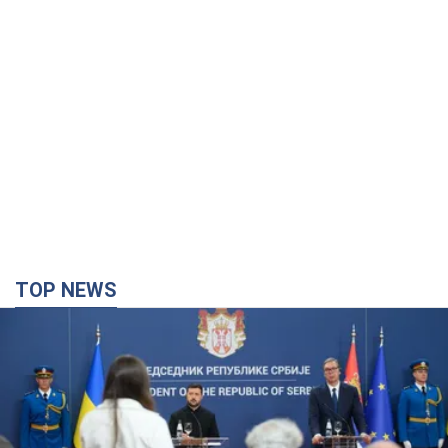
TOP NEWS
"Ми вдячні, але цього замало": Зеленський
закликав посилити санкції проти Росії
Президент подякував європейським партнерам за фінансову
підтримку
4 часа назад
51,1 т.