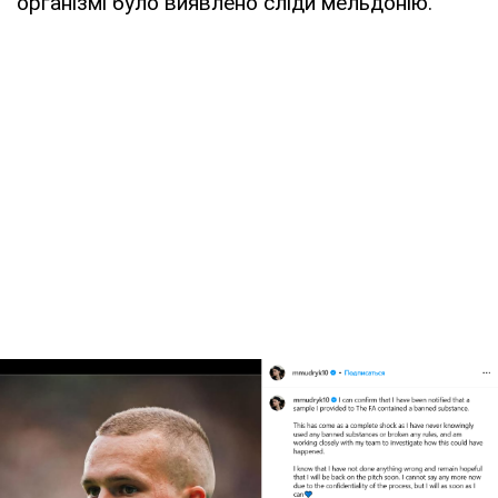
організмі було виявлено сліди мельдонію.