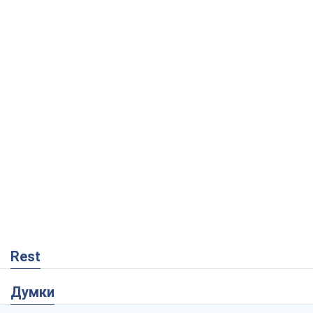
Rest
Думки
Збіг інтересів двох цинічних гравців чи
таємний план Трампа і Путіна?
Віктор Швець
9,6 т.
Мінськ готується до функціонування в
умовах масштабної воєнної кризи
Олександр Левченко
15,1 т.