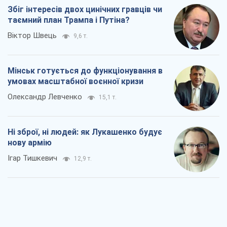
Ні зброї, ні людей: як Лукашенко будує
нову армію
Ігар Тишкевич
12,9 т.
Коли закінчиться війна?
Юрій Хрістензен
7,2 т.