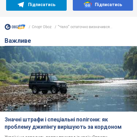
Значні штрафи і спеціальні полігони: як
проблему джипінгу вирішують за кордоном
Україні не завадить взяти приклад із країн Європи
8.08.2026 05:10
2,1 т.
На Прикарпатті після аномальної
спеки пройшла потужна злива:
дороги перетворились на річки.
Відео
Негода накрила Івано-Франківщину та
курортний Буковель
8.08.2026 09:27
26,6 т.