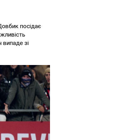
Довбик посідає
ожливість
 випаде зі