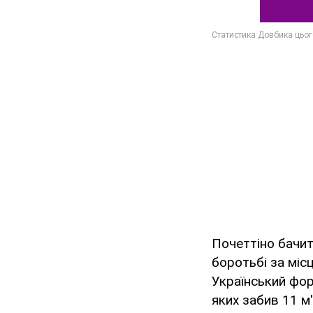
Почеттіно бачит
боротьбі за місц
Український форв
яких забив 11 м'