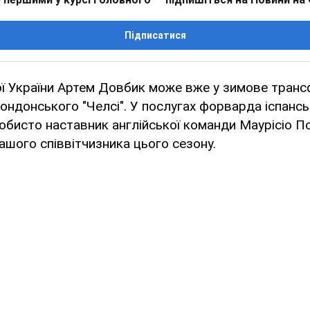
Підписатися
ї України Артем Довбик може вже у зимове транс
ондонського "Челсі". У послугах форварда іспансь
обисто наставник англійської команди Маурісіо По
ашого співвітчизника цього сезону.