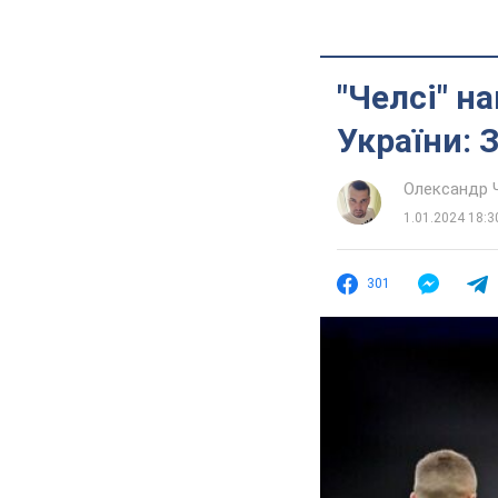
"Челсі" н
України: 
Олександр 
1.01.2024 18:3
301