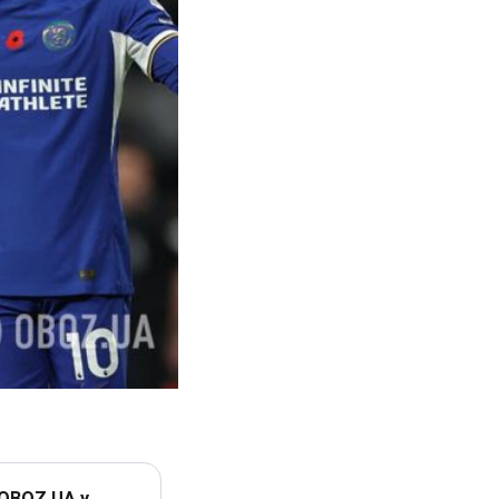
 OBOZ.UA у