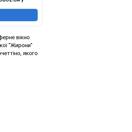
ферне вікно
кої "Жирони"
четтіно, якого