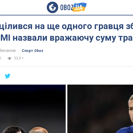
ацілився на ще одного гравця з
ЗМІ назвали вражаючу суму тр
Чеканов
Спорт Oboz
0
33,0 т.