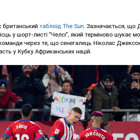
є британський
таблоїд The Sun.
Зазначається, що 
ісць у шорт-листі "Челсі", який терміново шукає м
команди через те, що сенегалець Ніколас Джексон
асть у Кубку Африканських націй.