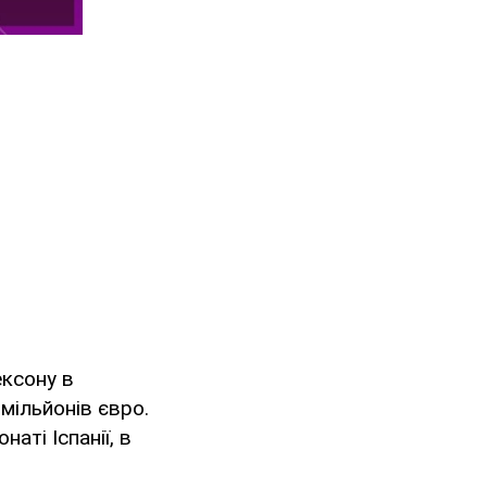
ексону в
 мільйонів євро.
аті Іспанії, в