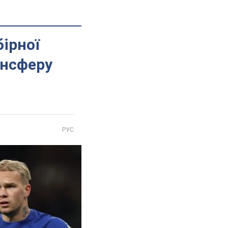
бірної
ансферу
РУС