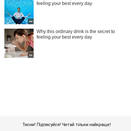
Тисни! Підписуйся! Читай тільки найкраще!
Підписатись
Підписатись
Шоу Oboz
"Я все віддам!"...
Важливе