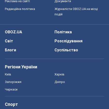
Блоги
Суспільство
Регіони України
Київ
Харків
Запоріжжя
Дніпро
Черкаси
Спорт
Футбол
Баскетбол
Хокей
Бокс
Формула-1
Моя школа
ГДЗ
Підручники
Онлайн уроки
ДПА