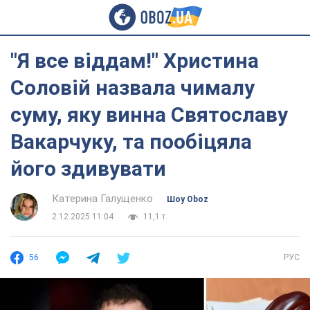
"Я все віддам!" Христина
Соловій назвала чималу
суму, яку винна Святославу
Вакарчуку, та пообіцяла
його здивувати
Катерина Галущенко
Шоу Oboz
2.12.2025 11:04
11,1 т.
56
РУС