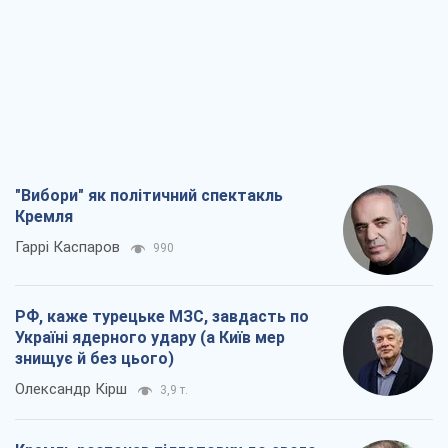
Кремля
Гаррі Каспаров
990
РФ, каже турецьке МЗС, завдасть по
Україні ядерного удару (а Київ мер
знищує й без цього)
Олександр Кірш
3,9 т.
Кремль розпочав підготовку до свого
"останнього ривку"
Костянтин Машовець
10,0 т.
Дух Анкоріджа остаточно випарувався
Віктор Андрусів
7,6 т.