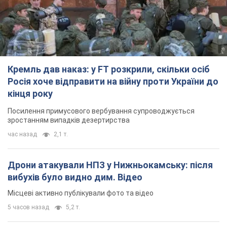
Посилення примусового вербування супроводжується
зростанням випадків дезертирства
час назад
2,1 т.
Дрони атакували НПЗ у Нижньокамську: після
вибухів було видно дим. Відео
Місцеві активно публікували фото та відео
5 часов назад
5,2 т.
Україна готує Чорнобиль до чергової спроби
вторгнення з боку Росії – медіа
Журналісти розповіли, що відбувається в зоні
8 часов назад
19,0 т.