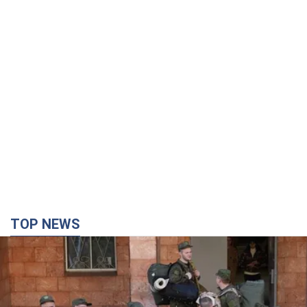
TOP NEWS
Кремль дав наказ: у FT розкрили, скільки осіб
Росія хоче відправити на війну проти України до
кінця року