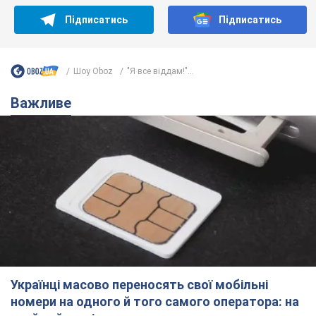
Українці масово переносять свої мобільні
номери на одного й того самого оператора: на
який найчастіше переходять
Мобільні тарифи досягли критичної межі
9.08.2026 23:48
67,7 т.
Українців планують виселяти з
квартир: "слуга народу" розповіла,
хто ухвалюватиме рішення про