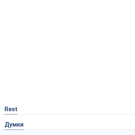
Rest
Думки
Блокада за блокаду, або Закрите Чорне
море – час закривати Росії Балтику
Ігор Луценко
1,2 т.
Прихована мобілізація і провокації
проти Польщі та країн Балтії: що стоїть
за новими планами Кремля