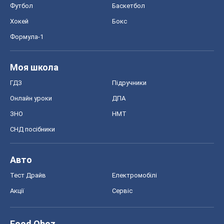
ЗНО
НМТ
СНД посібники
Авто
Тест Драйв
Електромобілі
Акції
Сервіс
Food Oboz
Рецепти
Напої
Дієти
Економіка
Ринки та компанії
Макроекономіка