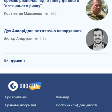
Всі думки
Про компанію
Команда
Правова інформація
Політика конфіденційності
Реклама на сайті
Документи
Редакційна політика
Журналісти OBOZ.UA на місці
подій
OBOZ.UA
Політика
Світ
Розслідування