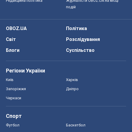
Регіони України
Київ
Харків
Запоріжжя
Дніпро
Черкаси
Спорт
Футбол
Баскетбол
Хокей
Бокс
Формула-1
Моя школа
ГДЗ
Підручники
Онлайн уроки
ДПА
ЗНО
НМТ