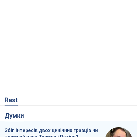
Rest
Думки
Збіг інтересів двох цинічних гравців чи
таємний план Трампа і Путіна?
Віктор Швець
9,5 т.
Мінськ готується до функціонування в
умовах масштабної воєнної кризи
Олександр Левченко
15,1 т.