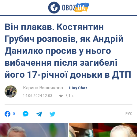
Він плакав. Костянтин
Грубич розповів, як Андрій
Данилко просив у нього
вибачення після загибелі
його 17-річної доньки в ДТП
Карина Вишнякова
Шоу Oboz
14.06.2024 12:03
3,1 т.
0
РУС