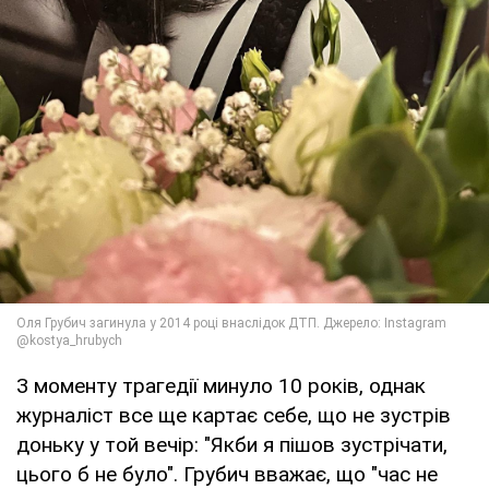
З моменту трагедії минуло 10 років, однак
журналіст все ще картає себе, що не зустрів
доньку у той вечір: "Якби я пішов зустрічати,
цього б не було". Грубич вважає, що "час не