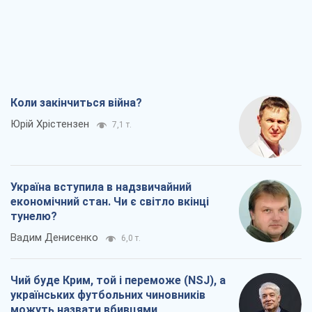
Україна вступила в надзвичайний
економічний стан. Чи є світло вкінці
тунелю?
Вадим Денисенко
6,0 т.
Чий буде Крим, той і переможе (NSJ), а
українських футбольних чиновників
можуть назвати вбивцями
Олександр Кірш
5,9 т.
Захід проспав загрозу: Росія може
перевірити НАТО війною
Леонід Невзлін
7,7 т.