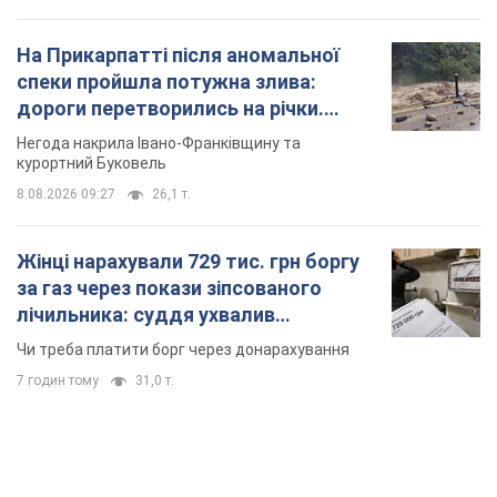
Жінці нарахували 729 тис. грн боргу
за газ через покази зіпсованого
лічильника: суддя ухвалив
неочікуване рішення
Чи треба платити борг через донарахування
7 годин тому
31,0 т.