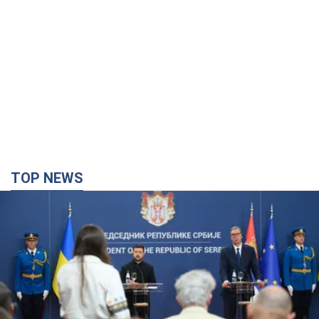
TOP NEWS
"Ми вдячні, але цього замало": Зеленський
закликав посилити санкції проти Росії
Президент подякував європейським партнерам за фінансову
підтримку
4 години тому
48,5 т.