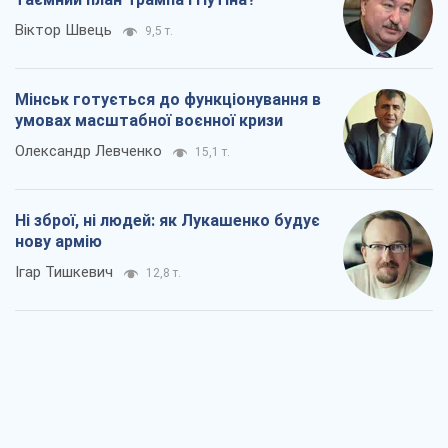
Ні зброї, ні людей: як Лукашенко будує
нову армію
Ігар Тишкевич
12,8 т.
Коли закінчиться війна?
Юрій Хрістензен
7,1 т.