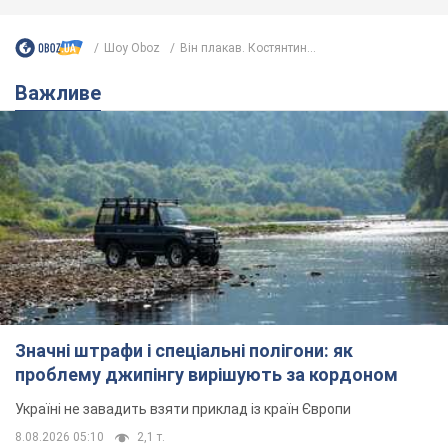
Значні штрафи і спеціальні полігони: як
проблему джипінгу вирішують за кордоном
Україні не завадить взяти приклад із країн Європи
8.08.2026 05:10
2,1 т.
На Прикарпатті після аномальної
спеки пройшла потужна злива:
дороги перетворились на річки.
Відео
Негода накрила Івано-Франківщину та
курортний Буковель
8.08.2026 09:27
26,1 т.