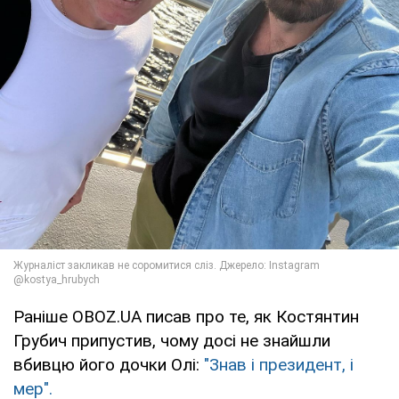
Раніше OBOZ.UA писав про те, як Костянтин
Грубич припустив, чому досі не знайшли
вбивцю його дочки Олі:
"Знав і президент, і
мер".