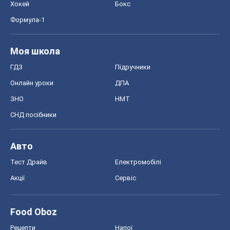
СНД посібники
Авто
Тест Драйв
Електромобілі
Акції
Сервіс
Food Oboz
Рецепти
Напої
Дієти
Економіка
Ринки та компанії
Макроекономіка
MedOboz