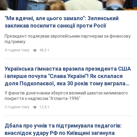
Українська гімнастка вразила президента США
і вперше почула "Слава Україні"! Як склалася
доля Подкопаєвої, яка 30 років тому виграла
"золото" Олімпіади
У фанатів донеччанки зберігся великий шматок килимового
покриття з надписом "Атланта-1996"
3 години тому
12,8 т.
Дбала про учнів та підтримувала педагогів:
внаслідок удару РФ по Київщині загинула
директорка київського ліцею, її чоловік та онук
Вічна пам'ять жертвам російського терору
8 годин тому
19,0 т.