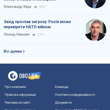
Всі думки
Про компанію
Команда
Правова інформація
Політика конфіденційності
Реклама на сайті
Документи
Редакційна політика
Журналісти OBOZ.UA на місці
подій
OBOZ.UA
Політика
Світ
Розслідування
Блоги
Суспільство