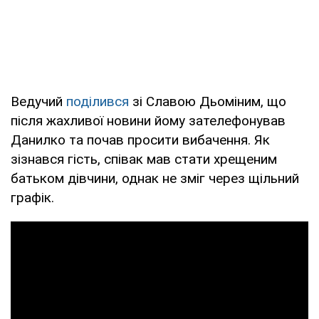
Ведучий
поділився
зі Славою Дьоміним, що
після жахливої новини йому зателефонував
Данилко та почав просити вибачення. Як
зізнався гість, співак мав стати хрещеним
батьком дівчини, однак не зміг через щільний
графік.