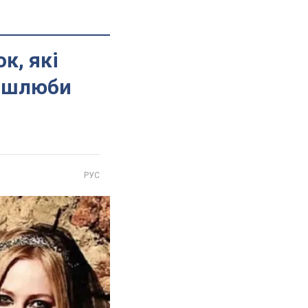
к, які
і шлюби
РУС