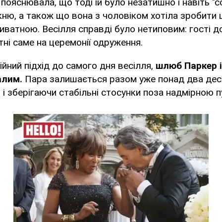
пояснювала, що тоді їй було незатишно і навіть "
укню, а також що вона з чоловіком хотіла зробити
ватною. Весілля справді було нетиповим: гості д
тні саме на церемонії одруження.
йний підхід до самого дня весілля,
шлюб Паркер і
алим.
Пара залишається разом уже понад два деся
 і зберігаючи стабільні стосунки поза надмірною п