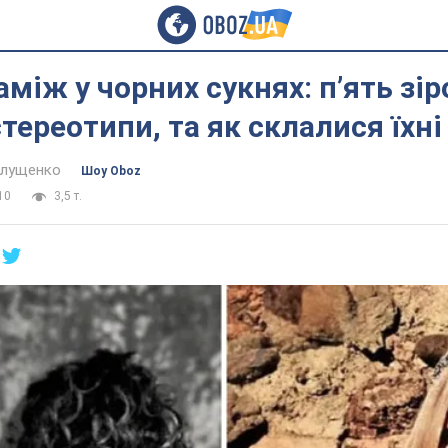
між у чорних сукнях: пʼять зіро
тереотипи, та як склалися їхн
алущенко
Шоу Oboz
10
3,5 т.