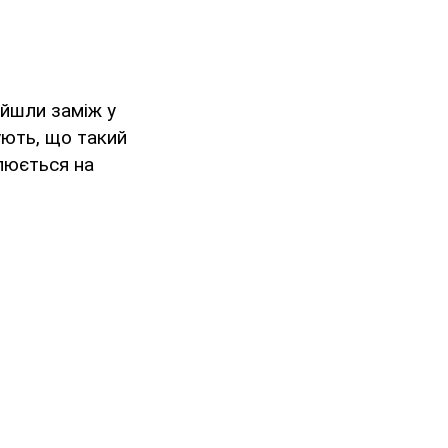
ийшли заміж у
зують, що такий
люється на