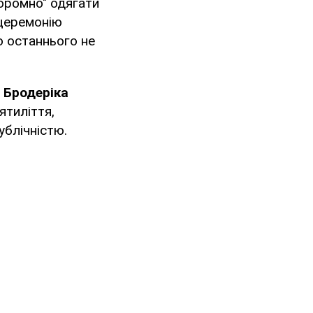
соромно" одягати
 церемонію
о останнього не
 Бродеріка
тиліття,
ублічністю.