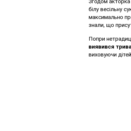
Згодом акторка 
білу весільну с
максимально при
знали, що прису
Попри нетрадиці
виявився трив
виховуючи дітей