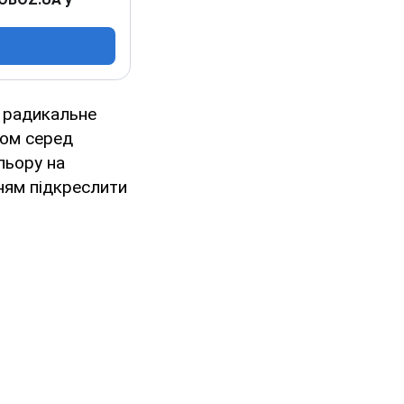
к радикальне
ром серед
льору на
ням підкреслити