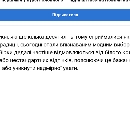
Підписатися
сукні, які ще кілька десятиліть тому сприймалися я
традиції, сьогодні стали впізнаваним модним вибо
 Зірки дедалі частіше відмовляються від білого ко
або нестандартних відтінків, пояснюючи це бажан
 або уникнути надмірної уваги.