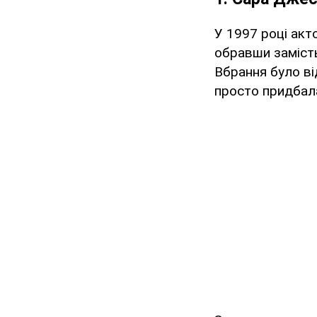
У 1997 році ак
обравши замість
Вбрання було ві
просто придбала