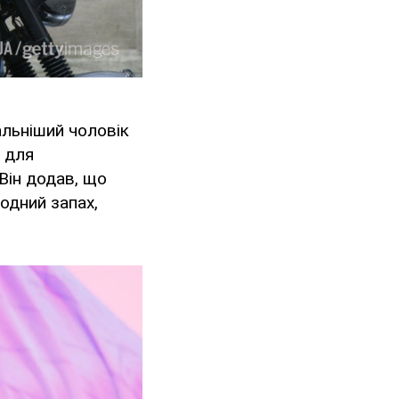
альніший чоловік
и для
 Він додав, що
родний запах,