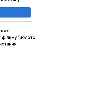
свого
ок фільму "Золото
ристання