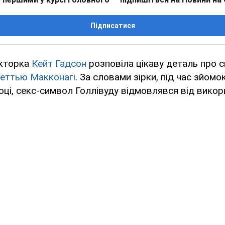
Підписатися
акторка
Кейт Гадсон
розповіла цікаву деталь про 
еттью Макконагі
. За словами зірки, під час зйом
році, секс-символ Голлівуду відмовлявся від вико