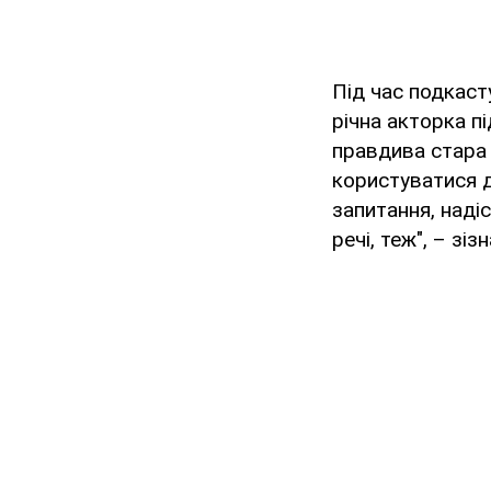
Під час подкаст
річна акторка п
правдива стара 
користуватися д
запитання, надіс
речі, теж", – зі