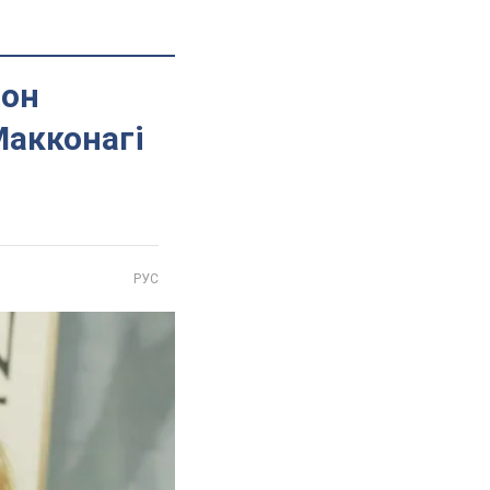
сон
Макконагі
РУС