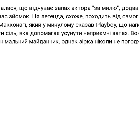
зналася, що відчуває запах актора "за милю", дода
час зйомок. Ця легенда, схоже, походить від самог
акконагі, який у минулому сказав Playboy, що на
и сіль, яка допомагає усунути неприємні запах. Во
 знімальний майданчик, однак зірка ніколи не пого