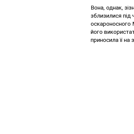
Вона, однак, зі
зблизилися під 
оскароносного М
його використат
приносила її на