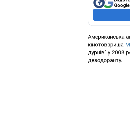
Google
Американська 
кінотовариша
М
дурнів" у 2008 
дезодоранту.