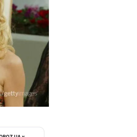
 OBOZ.UA у