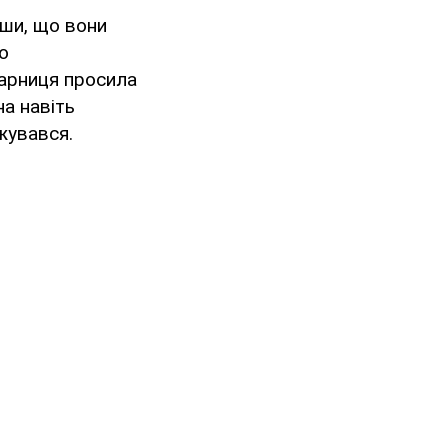
вши, що вони
о
парниця просила
на навіть
джувався.