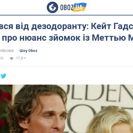
ся від дезодоранту: Кейт Гад
 про нюанс зйомок із Меттью 
някова
Шоу Oboz
16
17,8 т.