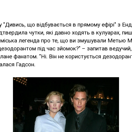
у "Дивись, що відбувається в прямому ефірі" з Енд
ідтвердила чутки, які давно ходять в кулуарах, пи
міська легенда про те, що ви змушували Метью М
езодорантом під час зйомок?" – запитав ведучий
лане фанатом. "Ні. Він не користується дезодорант
зналася Гадсон.