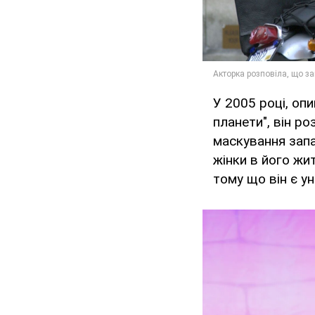
У 2005 році, оп
планети", він р
маскування запа
жінки в його жи
тому що він є ун