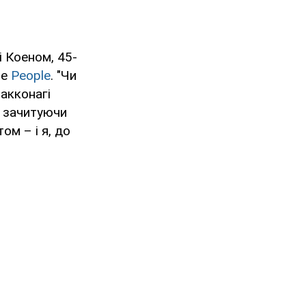
і Коеном, 45-
ше
People
. "Чи
акконагі
, зачитуючи
ом – і я, до