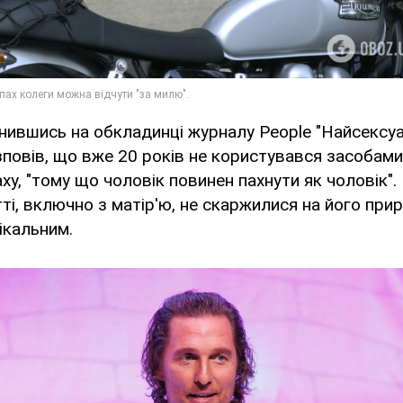
инившись на обкладинці журналу People "Найсексу
озповів, що вже 20 років не користувався засобам
ху, "тому що чоловік повинен пахнути як чоловік".
тті, включно з матір'ю, не скаржилися на його при
ікальним.