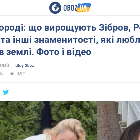
городі: що вирощують Зібров, Р
та інші знаменитості, які люб
в землі. Фото і відео
алай
Шоу Oboz
35
4,9 т.