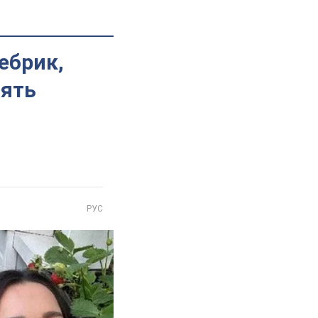
ебрик,
лять
РУС