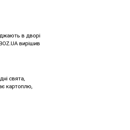
аджають в дворі
OBOZ.UA вирішив
дні свята,
ає картоплю,