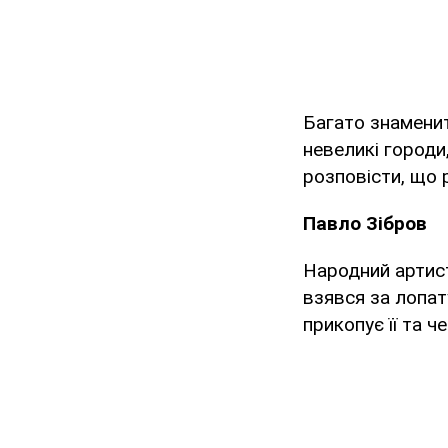
Багато знамени
невеликі городи
розповісти, що р
Павло Зібров
Народний артист
взявся за лопат
прикопує її та ч