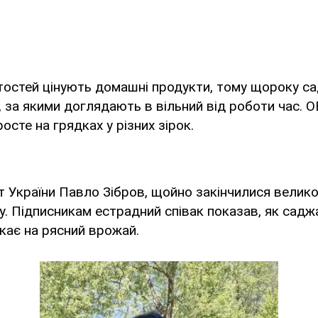
тостей цінують домашні продукти, тому щороку с
, за якими доглядають в вільний від роботи час. 
осте на грядках у різних зірок.
 України Павло Зібров, щойно закінчилися велико
у. Підписникам естрадний співак показав, як садж
екає на рясний врожай.