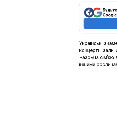
Будьте
Google
Українські знам
концертні зали,
Разом із сімʼєю
іншими рослина