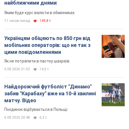
найближчими днями
Яким буде курс валюти в обмінниках
11 часов назад
149,8 т.
Українцям обіцяють по 850 грн від
мобільних операторів: що не так з
цими повідомленнями
Як не потрапити в пастку шахраїв
6.08.2026 21:02
14,5 т.
Найдорожчий футболіст "Динамо"
забив "Карабаху" вже на 10-й хвилині
матчу. Відео
Поєдинок відбувається в Польщі
6.08.2026 20:48
6,2 т.