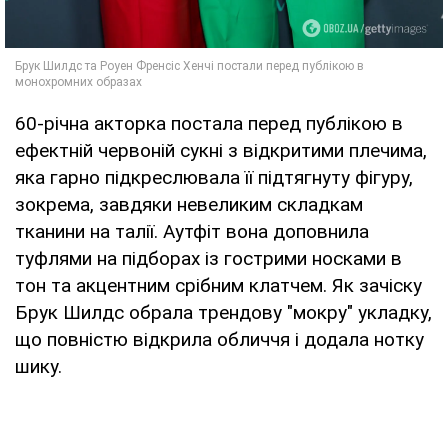
60-річна акторка постала перед публікою в
ефектній червоній сукні з відкритими плечима,
яка гарно підкреслювала її підтягнуту фігуру,
зокрема, завдяки невеликим складкам
тканини на талії. Аутфіт вона доповнила
туфлями на підборах із гострими носками в
тон та акцентним срібним клатчем. Як зачіску
Брук Шилдс обрала трендову "мокру" укладку,
що повністю відкрила обличчя і додала нотку
шику.