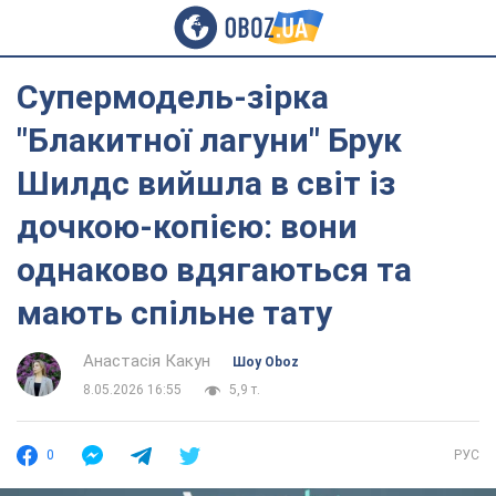
Супермодель-зірка
"Блакитної лагуни" Брук
Шилдс вийшла в світ із
дочкою-копією: вони
однаково вдягаються та
мають спільне тату
Анастасія Какун
Шоу Oboz
8.05.2026 16:55
5,9 т.
0
РУС