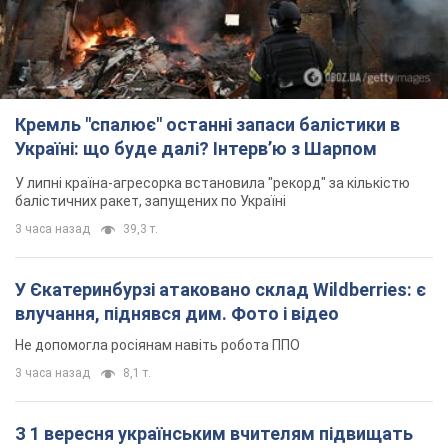
Кремль "спалює" останні запаси балістики в
Україні: що буде далі? Інтерв’ю з Шарпом
У липні країна-агресорка встановила "рекорд" за кількістю
балістичних ракет, запущених по Україні
3 часа назад
39,3 т.
У Єкатеринбурзі атаковано склад Wildberries: є
влучання, піднявся дим. Фото і відео
Не допомогла росіянам навіть робота ППО
3 часа назад
8,1 т.
З 1 вересня українським вчителям підвищать