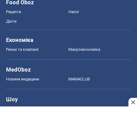
Food Oboz
Рецепти
Напої
Дієти
Економіка
Ринки та компанії
Макроекономіка
MedOboz
Новини медицини
MAMACLUB
Шоу
Афіша
Плітки
Краса
Мода
Жіночий журнал