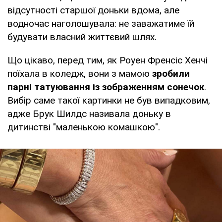
відсутності старшої доньки вдома, але
водночас наголошувала: не заважатиме їй
будувати власний життєвий шлях.
Що цікаво, перед тим, як Роуен Френсіс Хенчі
поїхала в коледж, вони з мамою
зробили
парні татуювання із зображенням сонечок
.
Вибір саме такої картинки не був випадковим,
адже Брук Шилдс називала доньку в
дитинстві "маленькою комашкою".