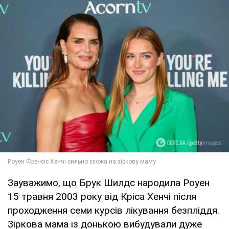
Зауважимо, що Брук Шилдс народила Роуен
15 травня 2003 року від Кріса Хенчі після
проходження семи курсів лікування безпліддя.
Зіркова мама із донькою вибудували дуже