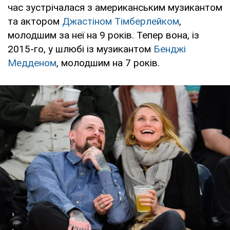
час зустрічалася з американським музикантом
та актором
Джастіном Тімберлейком
,
молодшим за неї на 9 років. Тепер вона, із
2015-го, у шлюбі із музикантом
Бенджі
Медденом
, молодшим на 7 років.