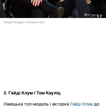
2. Гайді Клум і Том Кауліц
Німецька топ-модель і акторка
Гайді Клум
до