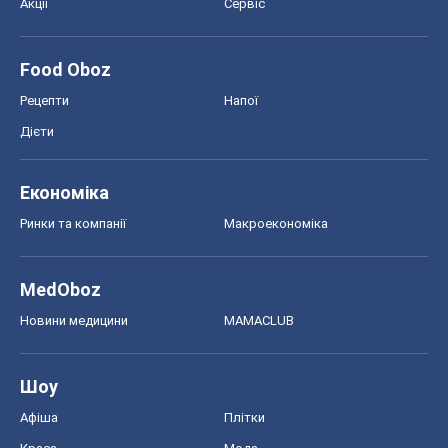
Акції
Сервіс
Food Oboz
Рецепти
Напої
Дієти
Економіка
Ринки та компанії
Макроекономіка
MedOboz
Новини медицини
MAMACLUB
Шоу
Афіша
Плітки