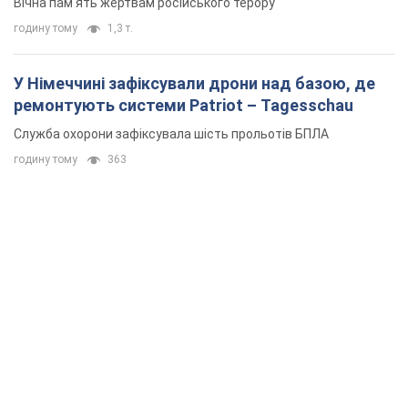
Вічна пам'ять жертвам російського терору
годину тому
1,3 т.
У Німеччині зафіксували дрони над базою, де
ремонтують системи Patriot – Tagesschau
Служба охорони зафіксувала шість прольотів БПЛА
годину тому
363