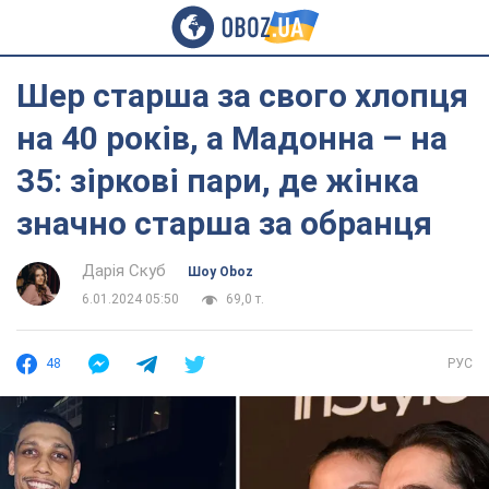
Шер старша за свого хлопця
на 40 років, а Мадонна – на
35: зіркові пари, де жінка
значно старша за обранця
Дарія Скуб
Шоу Oboz
6.01.2024 05:50
69,0 т.
48
РУС