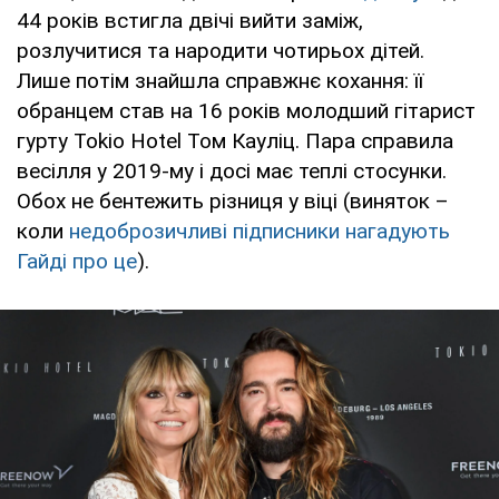
44 років встигла двічі вийти заміж,
розлучитися та народити чотирьох дітей.
Лише потім знайшла справжнє кохання: її
обранцем став на 16 років молодший гітарист
гурту Tokio Hotel Том Кауліц. Пара справила
весілля у 2019-му і досі має теплі стосунки.
Обох не бентежить різниця у віці (виняток –
коли
недоброзичливі підписники нагадують
Гайді про це
).