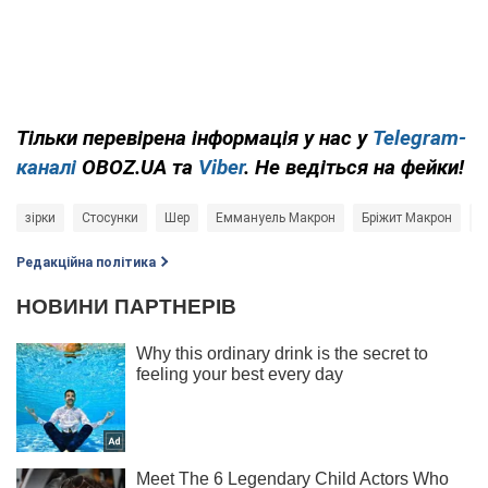
Тільки
перевірена інформація у нас у
Telegram-
каналі
OBOZ.UA
та
Viber
. Не ведіться на фейки!
зірки
Стосунки
Шер
Еммануель Макрон
Бріжит Макрон
Г
Редакційна політика