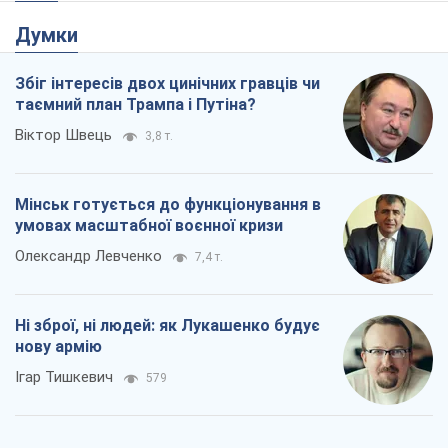
Думки
Збіг інтересів двох цинічних гравців чи
таємний план Трампа і Путіна?
Віктор Швець
3,8 т.
Мінськ готується до функціонування в
умовах масштабної воєнної кризи
Олександр Левченко
7,4 т.
Ні зброї, ні людей: як Лукашенко будує
нову армію
Ігар Тишкевич
579