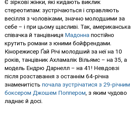
Є зіркові жінки, які кидають виклик
стереотипам: зустрічаються і справляють
весілля з чоловіками, значно молодшими за
себе – і при цьому щасливі. Так, американська
співачка й танцівниця
Мадонна
постійно
крутить романи з юними бойфрендами.
Кінорежисер Ґай Річі молодший за неї на 10
років, танцівник Ахламалік Вільямс – на 35, а
модель Ендрю Дарнелл – на 41! Невдовзі
після розставання з останнім 64-річна
знаменитість
почала зустрічатися з 29-річним
боксером Джошем Поппером
, з яким чудово
ладнає й досі.