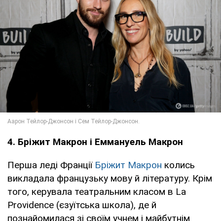
4. Бріжит Макрон і Еммануель Макрон
Перша леді Франції
Бріжит Макрон
колись
викладала французьку мову й літературу. Крім
того, керувала театральним класом в La
Providence (єзуїтська школа), де й
познайомилася зі своїм учнем і майбутнім