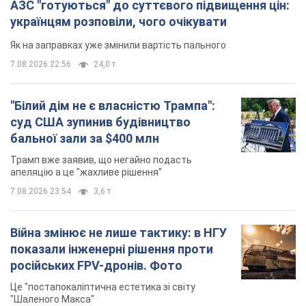
АЗС "готуються" до суттєвого підвищення цін:
українцям розповіли, чого очікувати
Як на заправках уже змінили вартість пального
7.08.2026 22:56
24,0 т.
"Білий дім не є власністю Трампа":
суд США зупинив будівництво
бальної зали за $400 млн
Трамп вже заявив, що негайно подасть
апеляцію а це "жахливе рішення"
7.08.2026 23:54
3,6 т.
Війна змінює не лише тактику: в НГУ
показали інженерні рішення проти
російських FPV-дронів. Фото
Це "постапокаліптична естетика зі світу
"Шаленого Макса"