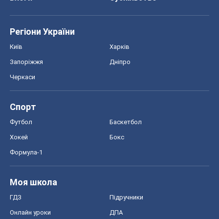
Спорт
Футбол
Баскетбол
Хокей
Бокс
Формула-1
Моя школа
ГДЗ
Підручники
Онлайн уроки
ДПА
ЗНО
НМТ
СНД посібники
Авто
Тест Драйв
Електромобілі
Акції
Сервіс