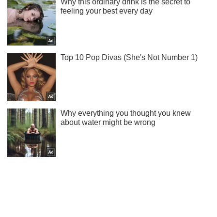
Підпишись на Telegram-канал і подивись, що відбудеться
далі!
Підписатись
Підписатись