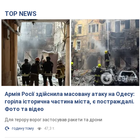
Армія Росії здійснила масовану атаку на Одесу:
горіла історична частина міста, є постраждалі.
Фото та відео
Для терору ворог застосував ракети та дрони
годину тому
47,3 т.
Нардепи взяли гроші з бюджету на оренду
елітних квартир у Києві: хто з парламентарів
просив кошти та де поселився
Як працює особлива соціальна гарантія та хто нею
користується
5 годин тому
52,1 т.