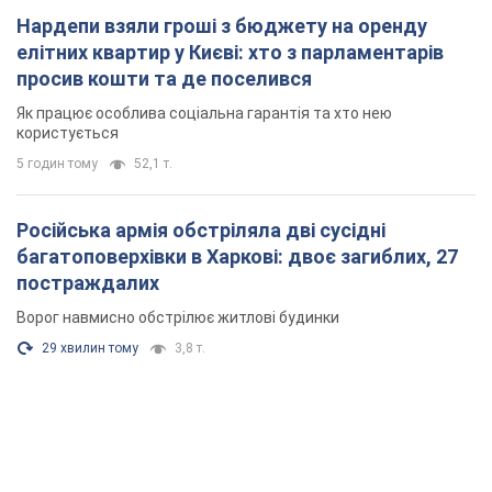
Російська армія обстріляла дві сусідні
багатоповерхівки в Харкові: двоє загиблих, 27
постраждалих
Ворог навмисно обстрілює житлові будинки
29 хвилин тому
3,8 т.