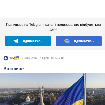
Шоу Oboz
Принц Вільям на...
Важливе
Якою була оригінальна версія гімну України та
чому її боялася Російська імперія: про це не
розповідають у школі
Державним символом є тільки перший куплет та приспів пісні