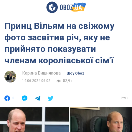
Принц Вільям на свіжому
фото засвітив річ, яку не
прийнято показувати
членам королівської сім'ї
Карина Вишнякова
Шоу Oboz
14.06.2024 06:02
52,9 т.
0
РУС