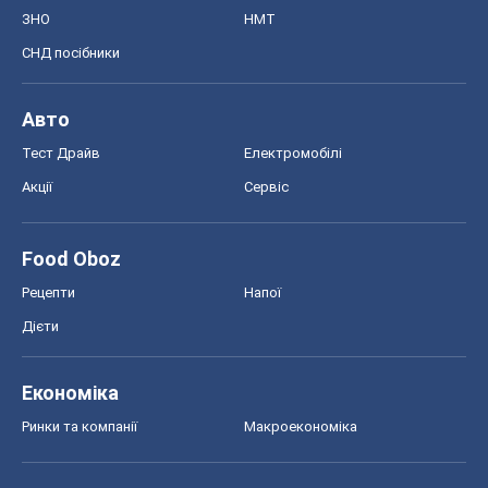
Food Oboz
Рецепти
Напої
Дієти
Економіка
Ринки та компанії
Макроекономіка
MedOboz
Новини медицини
MAMACLUB
Шоу
Афіша
Плітки
Краса
Мода