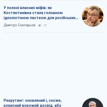
Рекрутинг: оновлений і, схоже,
корисний ворожий досвід, або
Діалектика вибагливого боягузтва
Олександр Кірш
453
Ні зброї, ні людей: як Лукашенко будує
нову армію
Ігар Тишкевич
16,1 т.