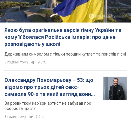
3 години тому
9,8 т.
Олександру Пономарьову – 53: що
відомо про трьох дітей секс-
символа 90-х та який вигляд вони
мають
За розвитком кар'єри артист не забував про
особисте щастя
8 годин тому
7,9 т.
У ПриватБанку розповіли, чи дійсні
долари 1996 року: чи приймають
обмінники та банки такі купюри
Що робити, якщо банки та обмінні пункти не
приймають старі долари
10 годин тому
70,5 т.