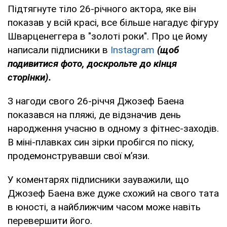
Підтягнуте тіло 26-річного актора, яке він
показав у всій красі, все більше нагадує фігуру
Шварценеггера в "золоті роки". Про це йому
написали підписники в
Instagram
(щоб
подивитися фото, доскрольте до кінця
сторінки).
З нагоди свого 26-річчя Джозеф Баена
показався на пляжі, де відзначив день
народження учасню в одному з фітнес-заходів.
В міні-плавках син зірки пробігся по піску,
продемонструвавши свої мʼязи.
У коментарях підписники зауважили, що
Джозеф Баена вже дуже схожий на свого тата
в юності, а найближчим часом може навіть
перевершити його.