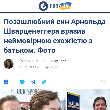
Позашлюбний син Арнольда
Шварценеггера вразив
неймовірною схожістю з
батьком. Фото
Катерина Малай
Шоу Oboz
3.10.2023 14:46
43,5 т.
11
РУС