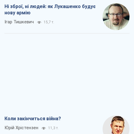
Ні зброї, ні людей: як Лукашенко будує
нову армію
Ігар Тишкевич
15,7 т.
Коли закінчиться війна?
Юрій Хрістензен
11,3 т.