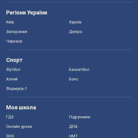
Регіони України
Київ
Харків
Запоріжжя
Дніпро
Черкаси
Спорт
Футбол
Баскетбол
Хокей
Бокс
Формула-1
Моя школа
ГДЗ
Підручники
Онлайн уроки
ДПА
ЗНО
НМТ