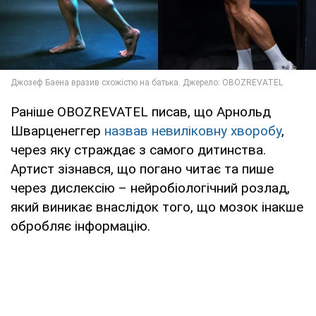
Раніше OBOZREVATEL писав, що Арнольд
Шварценеггер
назвав невиліковну хворобу
,
через яку страждає з самого дитинства.
Артист зізнався, що погано читає та пише
через дислексію – нейробіологічний розлад,
який виникає внаслідок того, що мозок інакше
обробляє інформацію.