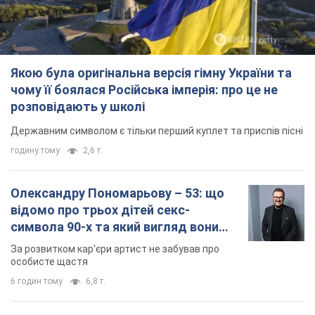
Якою була оригінальна версія гімну України та
чому її боялася Російська імперія: про це не
розповідають у школі
Державним символом є тільки перший куплет та приспів пісні
годину тому
2,6 т.
Олександру Пономарьову – 53: що
відомо про трьох дітей секс-
символа 90-х та який вигляд вони
мають
За розвитком кар'єри артист не забував про
особисте щастя
6 годин тому
6,8 т.