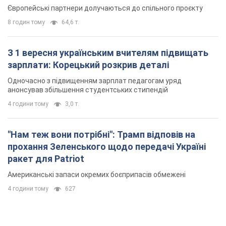
Європейські партнери долучаються до спільного проєкту
8 годин тому
64,6 т.
З 1 вересня українським вчителям підвищать
зарплати: Корецький розкрив деталі
Одночасно з підвищенням зарплат педагогам уряд
анонсував збільшення студентських стипендій
4 години тому
3,0 т.
"Нам теж вони потрібні": Трамп відповів на
прохання Зеленського щодо передачі Україні
ракет для Patriot
Американські запаси окремих боєприпасів обмежені
4 години тому
627