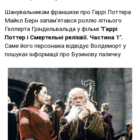
Шанувальникам франшизи про Гаррі Поттера
Майкл Берн запам'ятався роллю літнього
Геллерта Гріндельвальда у фільмі
"Гаррі
Поттер і Смертельні реліквії. Частина 1".
Саме його персонажа відвідує Волдеморт у
пошуках інформації про Бузинову паличку.