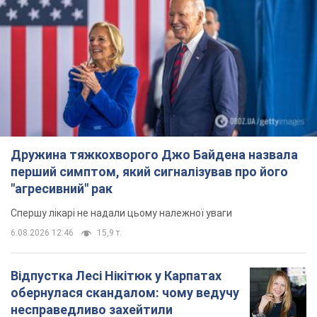
Дружина тяжкохворого Джо Байдена назвала
перший симптом, який сигналізував про його
"агресивний" рак
Спершу лікарі не надали цьому належної уваги
6.08.2026 12:46
15,9 т.
Відпустка Лесі Нікітюк у Карпатах
обернулася скандалом: чому ведучу
несправедливо захейтили