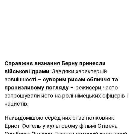
Справжнє визнання Берну принесли
військові драми
. Завдяки характерній
зовнішності –
суворим рисам обличчя та
пронизливому погляду
– режисери часто
запрошували його на ролі німецьких офіцерів і
нацистів.
Найвідомішою серед них став полковник
Ернст Фогель у культовому фільмі Стівена
Спілберга "Індіана Джонс і останній хрестовий