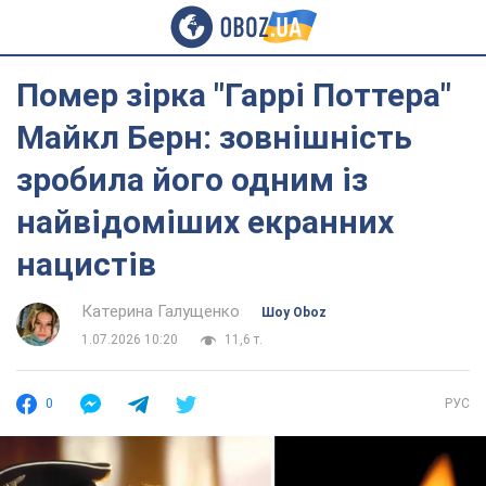
Помер зірка "Гаррі Поттера"
Майкл Берн: зовнішність
зробила його одним із
найвідоміших екранних
нацистів
Катерина Галущенко
Шоу Oboz
1.07.2026 10:20
11,6 т.
0
РУС