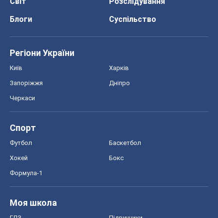
Світ
Розслідування
Блоги
Суспільство
Регіони України
Київ
Харків
Запоріжжя
Дніпро
Черкаси
Спорт
Футбол
Баскетбол
Хокей
Бокс
Формула-1
Моя школа
ГДЗ
Підручники