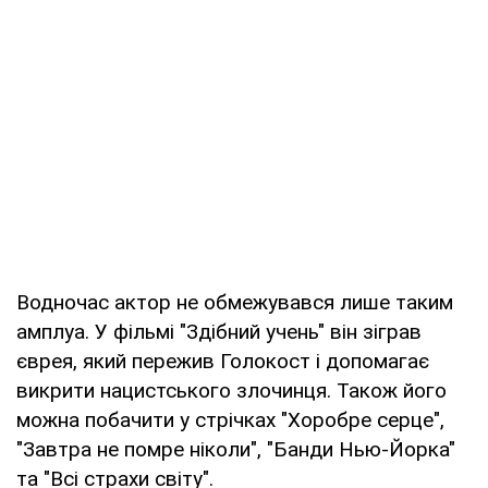
Водночас актор не обмежувався лише таким
амплуа. У фільмі "Здібний учень" він зіграв
єврея, який пережив Голокост і допомагає
викрити нацистського злочинця. Також його
можна побачити у стрічках "Хоробре серце",
"Завтра не помре ніколи", "Банди Нью-Йорка"
та "Всі страхи світу".