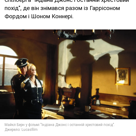
похід", де він знімався разом із Гаррісоном
Фордом і Шоном Коннері.