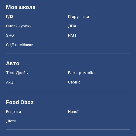
Моя школа
ГДЗ
Підручники
Онлайн уроки
ДПА
ЗНО
НМТ
СНД посібники
Авто
Тест Драйв
Електромобілі
Акції
Сервіс
Food Oboz
Рецепти
Напої
Дієти