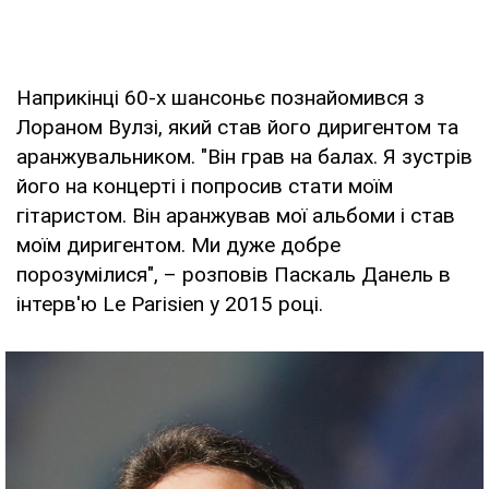
Наприкінці 60-х шансоньє познайомився з
Лораном Вулзі, який став його диригентом та
аранжувальником. "Він грав на балах. Я зустрів
його на концерті і попросив стати моїм
гітаристом. Він аранжував мої альбоми і став
моїм диригентом. Ми дуже добре
порозумілися", – розповів Паскаль Данель в
інтерв'ю Le Parisien у 2015 році.