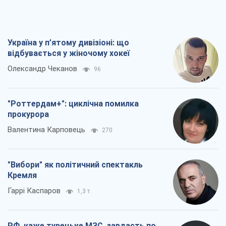
Україна у п’ятому дивізіоні: що
відбувається у жіночому хокеї
Олександр Чеканов
96
"Роттердам+": циклічна помилка
прокурора
Валентина Карповець
270
"Вибори" як політичний спектакль
Кремля
Гаррі Каспаров
1,3 т.
РФ, каже турецьке МЗС, завдасть по