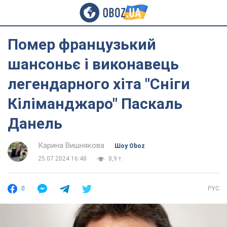
Помер французький
шансоньє і виконавець
легендарного хіта "Сніги
Кіліманджаро" Паскаль
Данель
Карина Вишнякова
Шоу Oboz
25.07.2024 16:48
8,9 т.
0
РУС