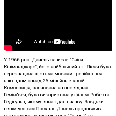
У 1966 році Данель записав "Сніги
Кіліманджаро", його найбільший хіт. Пісня була
перекладана шістьма мовами і розійшлася
накладом понад 25 мільйонів копій.
Композиція, заснована на оповіданні
Гемінґвея, була використана у фільмі Роберта
Гедігуана, якому вона і дала назву. Завдяки
своїм успіхам Паскаль Данель продовжив
гастролювати, виступати в "Олімпії" та