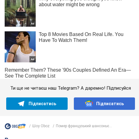
Ти ще не читаєш наш Telegram? А даремно! Підписуйся
Підписатись
Підписатись
Шоу Oboz
Помер французький шансоньє...