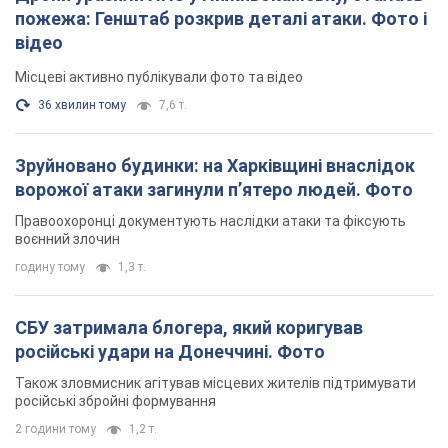
пожежа: Генштаб розкрив деталі атаки. Фото і
відео
Місцеві активно публікували фото та відео
36 хвилин тому
7,6 т.
Зруйновано будинки: на Харківщині внаслідок
ворожої атаки загинули п’ятеро людей. Фото
Правоохоронці документують наслідки атаки та фіксують
воєнний злочин
годину тому
1,3 т.
СБУ затримала блогера, який коригував
російські удари на Донеччині. Фото
Також зловмисник агітував місцевих жителів підтримувати
російські збройні формування
2 години тому
1,2 т.