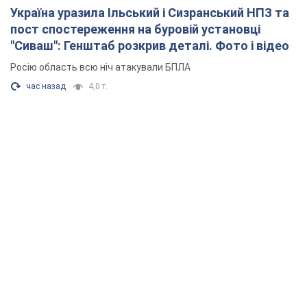
Україна уразила Ільський і Сизранський НПЗ та
пост спостереження на буровій установці
"Сиваш": Генштаб розкрив деталі. Фото і відео
Росію область всю ніч атакували БПЛА
час назад
4,0 т.