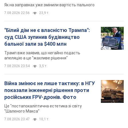
Як на заправках уже змінили вартість пального
7.08.2026 22:56
23,9 т.
"Білий дім не є власністю Трампа":
суд США зупинив будівництво
бальної зали за $400 млн
Трамп вже заявив, що негайно подасть
апеляцію а це "жахливе рішення"
7.08.2026 23:54
3,5 т.
Війна змінює не лише тактику: в НГУ
показали інженерні рішення проти
російських FPV-дронів. Фото
Це "постапокаліптична естетика зі світу
"Шаленого Макса"
7.08.2026 23:47
10,1 т.