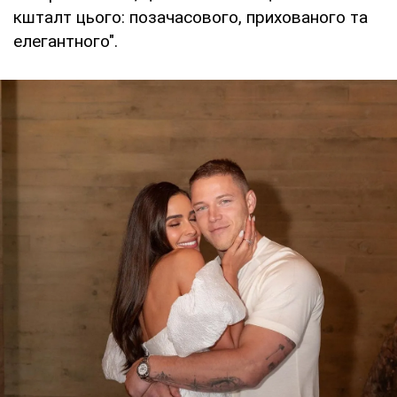
кшталт цього: позачасового, прихованого та
елегантного".