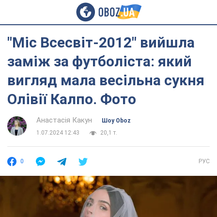
"Міс Всесвіт-2012" вийшла
заміж за футболіста: який
вигляд мала весільна сукня
Олівії Калпо. Фото
Анастасія Какун
Шоу Oboz
1.07.2024 12:43
20,1 т.
0
РУС