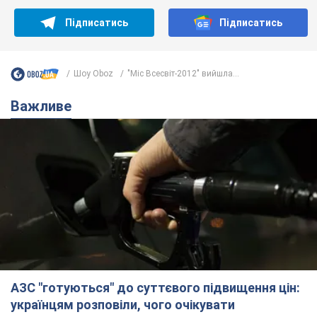
Підписатись
Підписатись
Шоу Oboz
"Міс Всесвіт-2012" вийшла...
Важливе
АЗС "готуються" до суттєвого підвищення цін:
українцям розповіли, чого очікувати