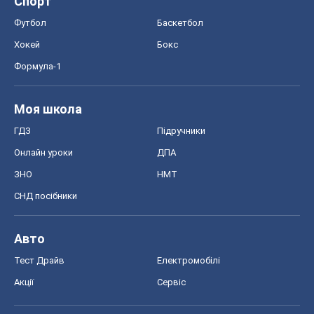
Спорт
Футбол
Баскетбол
Хокей
Бокс
Формула-1
Моя школа
ГДЗ
Підручники
Онлайн уроки
ДПА
ЗНО
НМТ
СНД посібники
Авто
Тест Драйв
Електромобілі
Акції
Сервіс