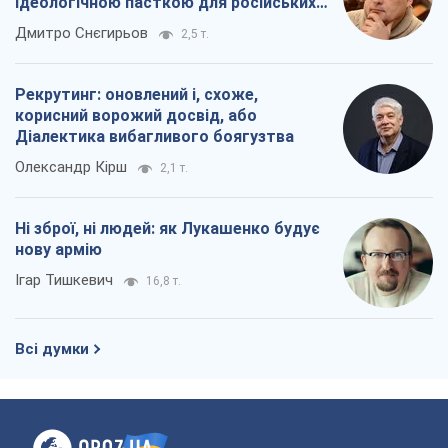
ідеологічною пасткою для російських
окупантів
Дмитро Снєгирьов
2,5 т.
Рекрутинг: оновлений і, схоже,
корисний ворожий досвід, або
Діалектика вибагливого боягузтва
Олександр Кірш
2,1 т.
Ні зброї, ні людей: як Лукашенко будує
нову армію
Ігар Тишкевич
16,8 т.
Всі думки