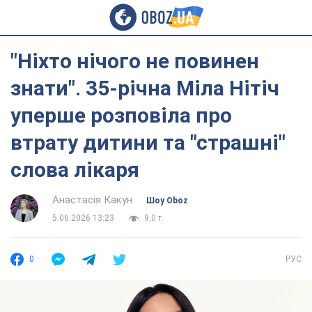
"Ніхто нічого не повинен
знати". 35-річна Міла Нітіч
уперше розповіла про
втрату дитини та "страшні"
слова лікаря
Анастасія Какун
Шоу Oboz
5.06.2026 13:23
9,0 т.
0
РУС