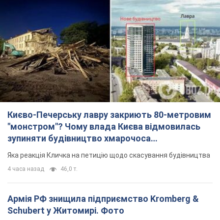
Києво-Печерську лавру закриють 80-метровим
"монстром"? Чому влада Києва відмовилась
зупиняти будівництво хмарочоса
"московського вірянина"
Яка реакція Кличка на петицію щодо скасування будівництва
4 часа назад
46,0 т.
Армія РФ знищила підприємство Kromberg &
Schubert у Житомирі. Фото