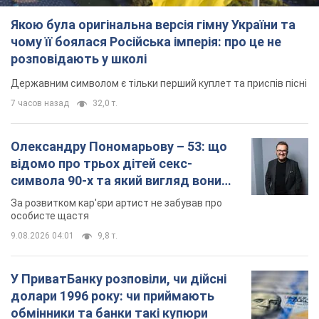
Якою була оригінальна версія гімну України та
чому її боялася Російська імперія: про це не
розповідають у школі
Державним символом є тільки перший куплет та приспів пісні
7 часов назад
32,0 т.
Олександру Пономарьову – 53: що
відомо про трьох дітей секс-
символа 90-х та який вигляд вони
мають
За розвитком кар'єри артист не забував про
особисте щастя
9.08.2026 04:01
9,8 т.
У ПриватБанку розповіли, чи дійсні
долари 1996 року: чи приймають
обмінники та банки такі купюри