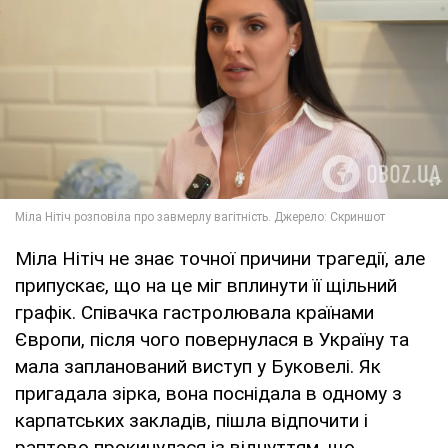
Міла Нітіч не знає точної причини трагедії, але
припускає, що на це міг вплинути її щільний
графік. Співачка гастролювала країнами
Європи, після чого повернулася в Україну та
мала запланований виступ у Буковелі. Як
пригадала зірка, вона поснідала в одному з
карпатських закладів, пішла відпочити і
раптово прокинулася із відчуттям, що