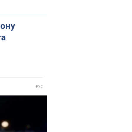
рону
та
РУС