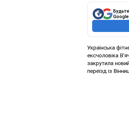
Будьте
Google
Українська фіт
ексчоловіка В'
закрутила новий
переїзд із Вінни