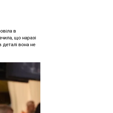
овіла в
ачила, що наразі
в деталі вона не