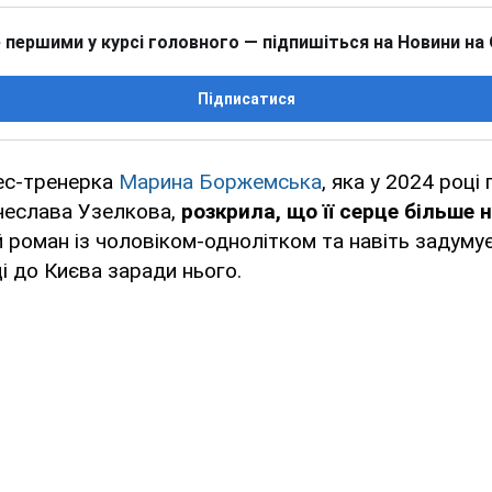
 першими у курсі головного — підпишіться на Новини на
Підписатися
нес-тренерка
Марина Боржемська
, яка у 2024 році
ячеслава Узелкова,
розкрила, що її серце більше н
 роман із чоловіком-однолітком та навіть задуму
ці до Києва заради нього.