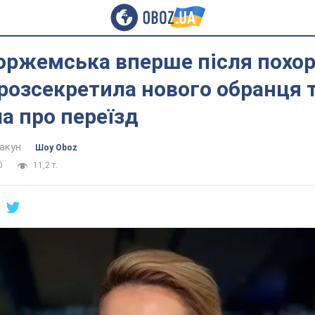
оржемська вперше після похо
розсекретила нового обранця 
а про переїзд
акун
Шоу Oboz
0
11,2 т.