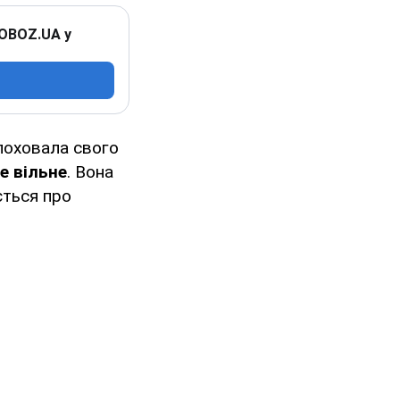
 OBOZ.UA у
 поховала свого
е вільне
. Вона
ється про