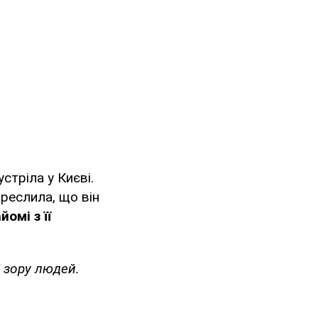
тріла у Києві.
реслила, що він
омі з її
і зору людей.