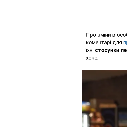
Про зміни в осо
коментарі для
п
їхні
стосунки пе
хоче.