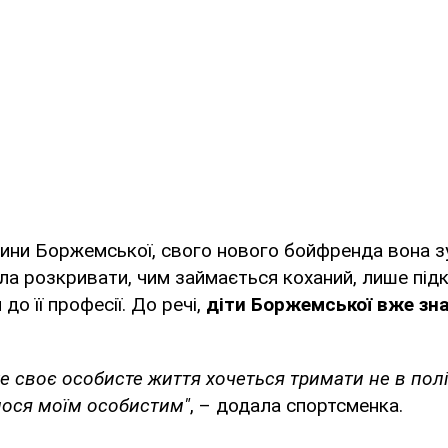
ни Боржемської, свого нового бойфренда вона зус
ла розкривати, чим займається коханий, лише підк
 до її професії. До речі,
діти Боржемської вже знай
же своє особисте життя хочеться тримати не в пол
ося моїм особистим"
, – додала спортсменка.