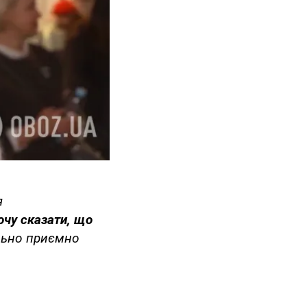
я
очу сказати, що
льно приємно