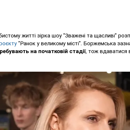
бистому житті зірка шоу "Зважені та щасливі" розп
роєкту
"Ранок у великому місті". Боржемська зазн
ребувають на початковій стадії
, тож вдаватися 