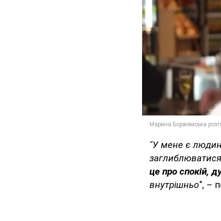
"У мене є людин
заглиблюватися 
це про спокій, 
внутрішньо
", –