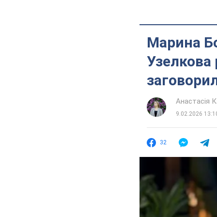
Марина Б
Узелкова 
заговорил
Анастасія К
9.02.2026 13:1
32