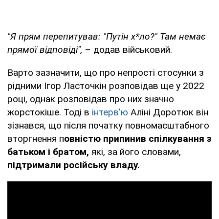
"Я прям перепитував: "Путін х*ло?" Там немає
прямої відповіді",
– додав військовий.
Варто зазначити, що про непрості стосунки з
рідними Ігор Ласточкін розповідав ще у 2022
році, однак розповідав про них значно
жорстокіше. Тоді в
інтерв'ю
Аліні Доротюк він
зізнався, що після початку повномасштабного
вторгнення п
овністю припинив спілкування з
батьком і братом,
які, за його словами,
підтримали російську владу.