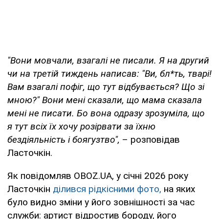
"Вони мовчали, взагалі не писали. Я на другий
чи на третій тиждень написав: "Ви, бл*ть, тварі!
Вам взагалі пофіг, що тут відбувається? Що зі
мною?" Вони мені сказали, що мама сказала
мені не писати. Бо вона одразу зрозуміла, що
я тут всіх їх хочу розірвати за їхню
бездіяльність і боягузтво",
– розповідав
Ласточкін.
Як повідомляв OBOZ.UA, у січні 2026 року
Ласточкін
ділився рідкісними фото,
на яких
було видно зміни у його зовнішності за час
служби: артист відростив бороду, його