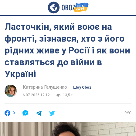
Ласточкін, який воює на
фронті, зізнався, хто з його
рідних живе у Росії і як вони
ставляться до війни в
Україні
Катерина Галущенко
Шоу Oboz
6.07.2026 12:12
13,5 т.
0
РУС