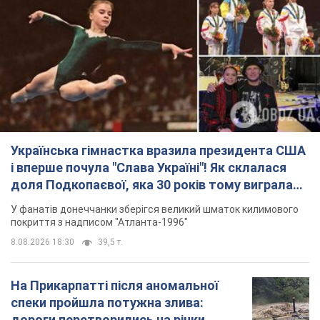
Українська гімнастка вразила президента США
і вперше почула "Слава Україні"! Як склалася
доля Подкопаєвої, яка 30 років тому виграла
"золото" Олімпіади
У фанатів донеччанки зберігся великий шматок килимового
покриття з надписом "Атланта-1996"
8.08.2026 18:30
39,5 т.
На Прикарпатті після аномальної
спеки пройшла потужна злива:
дороги перетворились на річки.