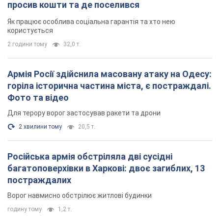
просив кошти та де поселився
Як працює особлива соціальна гарантія та хто нею
користується
2 години тому
32,0 т.
Армія Росії здійснила масовану атаку на Одесу:
горіла історична частина міста, є постраждалі.
Фото та відео
Для терору ворог застосував ракети та дрони
2 хвилини тому
20,5 т.
Російська армія обстріляла дві сусідні
багатоповерхівки в Харкові: двоє загиблих, 13
постраждалих
Ворог навмисно обстрілює житлові будинки
годину тому
1,2 т.