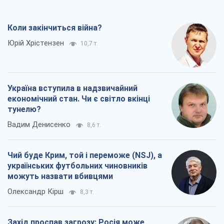
Коли закінчиться війна?
Юрій Хрістензен
10,7 т.
Україна вступила в надзвичайний
економічний стан. Чи є світло вкінці
тунелю?
Вадим Денисенко
8,6 т.
Чий буде Крим, той і переможе (NSJ), а
українських футбольних чиновників
можуть назвати вбивцями
Олександр Кірш
8,3 т.
Захід проспав загрозу: Росія може