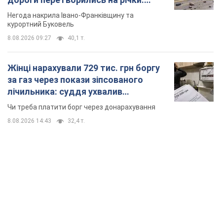
Відео
Негода накрила Івано-Франківщину та
курортний Буковель
8.08.2026 09:27
40,1 т.
Жінці нарахували 729 тис. грн боргу
за газ через покази зіпсованого
лічильника: суддя ухвалив
неочікуване рішення
Чи треба платити борг через донарахування
8.08.2026 14:43
32,4 т.