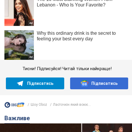
Тисни! Підписуйся! Читай тільки найкраще!
Підписатись
Підписатись
Шоу Oboz
Ласточкін який воює...
Важливе