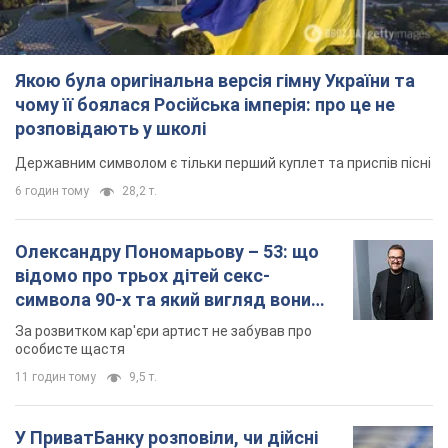
Якою була оригінальна версія гімну України та
чому її боялася Російська імперія: про це не
розповідають у школі
Державним символом є тільки перший куплет та приспів пісні
6 годин тому
28,2 т.
Олександру Пономарьову – 53: що
відомо про трьох дітей секс-
символа 90-х та який вигляд вони
мають
За розвитком кар'єри артист не забував про
особисте щастя
11 годин тому
9,5 т.
У ПриватБанку розповіли, чи дійсні