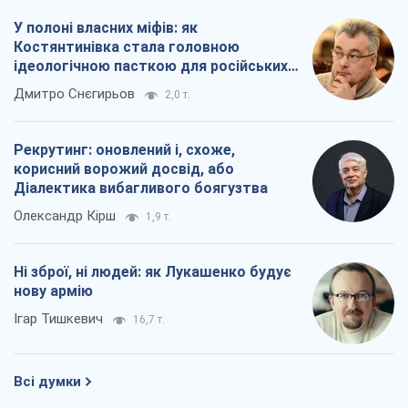
У полоні власних міфів: як
Костянтинівка стала головною
ідеологічною пасткою для російських
окупантів
Дмитро Снєгирьов
2,0 т.
Рекрутинг: оновлений і, схоже,
корисний ворожий досвід, або
Діалектика вибагливого боягузтва
Олександр Кірш
1,9 т.
Ні зброї, ні людей: як Лукашенко будує
нову армію
Ігар Тишкевич
16,7 т.
Всі думки