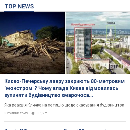
TOP NEWS
Києво-Печерську лавру закриють 80-метровим
"монстром"? Чому влада Києва відмовилась
зупиняти будівництво хмарочоса
"московського вірянина"
Яка реакція Кличка на петицію щодо скасування будівництва
3 години тому
36,2 т.