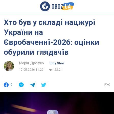
Хто був у складі нацжурі
України на
Євробаченні-2026: оцінки
обурили глядачів
Марія Дрофич
Шоу Oboz
17.05.2026 11:20
22,2 т.
0
РУС