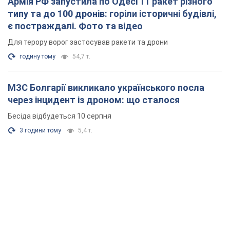
Армія РФ запустила по Одесі 11 ракет різного
типу та до 100 дронів: горіли історичні будівлі,
є постраждалі. Фото та відео
Для терору ворог застосував ракети та дрони
годину тому
54,7 т.
МЗС Болгарії викликало українського посла
через інцидент із дроном: що сталося
Бесіда відбудеться 10 серпня
3 години тому
5,4 т.