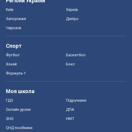
Регіони України
Київ
Харків
Запоріжжя
Дніпро
Черкаси
Спорт
Футбол
Баскетбол
Хокей
Бокс
Формула-1
Моя школа
ГДЗ
Підручники
Онлайн уроки
ДПА
ЗНО
НМТ
СНД посібники