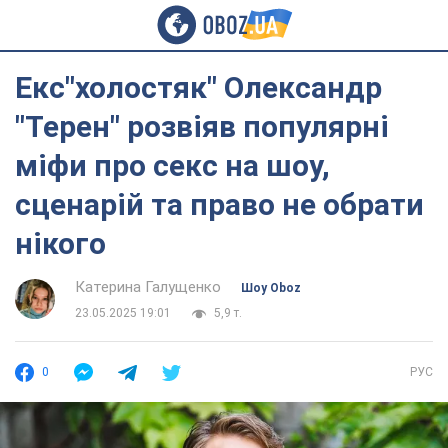
Екс"холостяк" Олександр
"Терен" розвіяв популярні
міфи про секс на шоу,
сценарій та право не обрати
нікого
Катерина Галущенко
Шоу Oboz
23.05.2025 19:01
5,9 т.
0
РУС