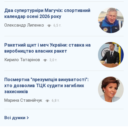
Два супертурніри Магучіх: спортивний
календар осені 2026 року
Олександр Липенко
6,5 т.
Ракетний щит і меч України: ставка на
виробництво власних ракет
Кирило Татарінов
3,0 т.
Посмертна "презумпція винуватості":
хто дозволив ТЦК судити загиблих
захисників
Марина Ставнійчук
6,8 т.
Всі думки