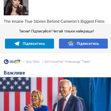
Тисни! Підписуйся! Читай тільки найкраще!
Підписатись
Підписатись
Шоу Oboz
Екс"холостяк" Олександр "Терен"...
Важливе