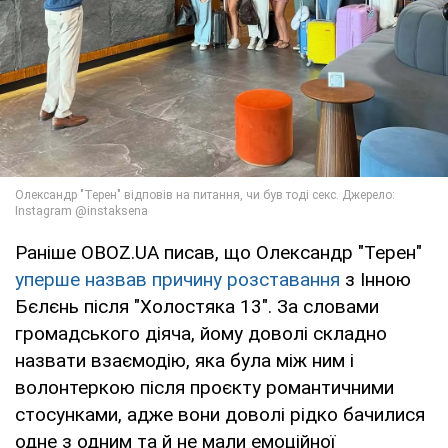
Раніше OBOZ.UA писав, що Олександр "Терен"
уперше назвав причину розставання
з Інною
Бєлєнь після "Холостяка 13". За словами
громадського діяча, йому доволі складно
назвати взаємодію, яка була між ним і
волонтеркою після проєкту романтичними
стосунками, адже вони доволі рідко бачилися
одне з одним та й не мали емоційної