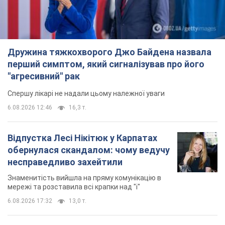
Дружина тяжкохворого Джо Байдена назвала
перший симптом, який сигналізував про його
"агресивний" рак
Спершу лікарі не надали цьому належної уваги
6.08.2026 12:46
16,3 т.
Відпустка Лесі Нікітюк у Карпатах
обернулася скандалом: чому ведучу
несправедливо захейтили
Знаменитість вийшла на пряму комунікацію в
мережі та розставила всі крапки над "і"
6.08.2026 17:32
13,0 т.