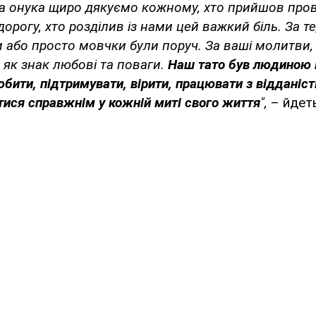
й та онука щиро дякуємо кожному, хто прийшов пр
дорогу, хто розділив із нами цей важкий біль. За т
 або просто мовчки були поруч. За ваші молитви, 
– як знак любові та поваги.
Наш тато був людиною 
юбити, підтримувати, вірити, працювати з відданіст
тися справжнім у кожній миті свого життя
",
– йдеть