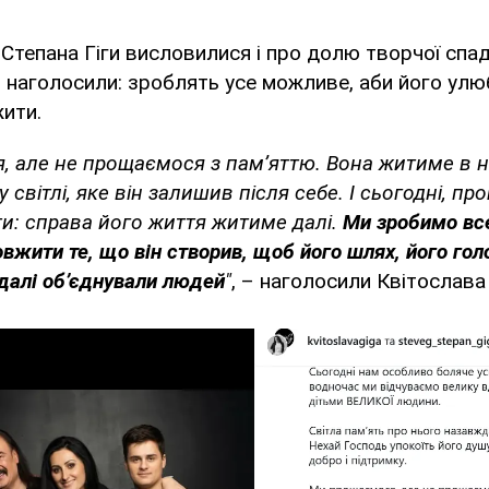
и Степана Гіги висловилися і про долю творчої сп
 наголосили: зроблять усе можливе, аби його ул
ити.
 але не прощаємося з пам’яттю. Вона житиме в н
у світлі, яке він залишив після себе. І сьогодні, п
и: справа його життя житиме далі.
Ми зробимо вс
вжити те, що він створив, щоб його шлях, його голо
адалі об’єднували людей
"
, – наголосили Квітослава 