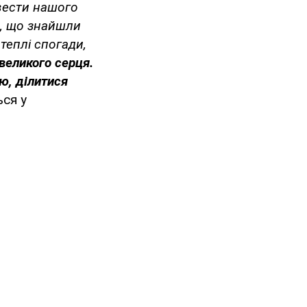
овести нашого
е, що знайшли
теплі спогади,
великого серця.
ю, ділитися
ся у