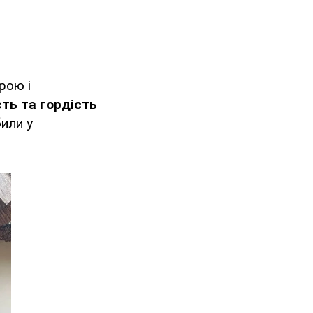
рою і
ть та гордість
били у