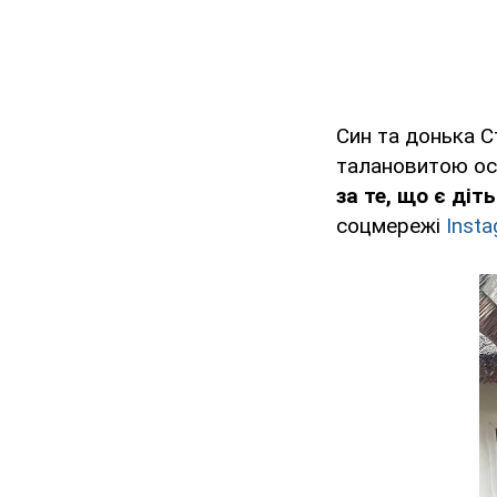
Син та донька С
талановитою ос
за те, що є діт
соцмережі
Inst