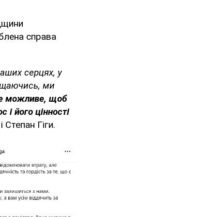
адщини
юблена справа
аших серцях, у
рощаючись, ми
е можливе, щоб
с і його цінності
і Степан Гіги.