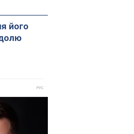
ля його
 долю
РУС