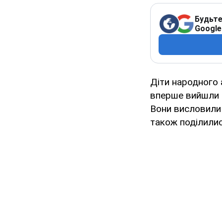
Будьте
Google
Діти народного 
вперше вийшли н
Вони висловили 
також поділили