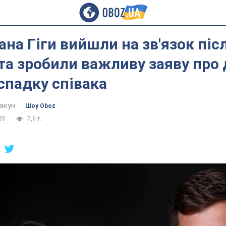
ана Гіги вийшли на зв'язок піс
та зробили важливу заяву про
спадку співака
акун
Шоу Oboz
35
7,6 т.