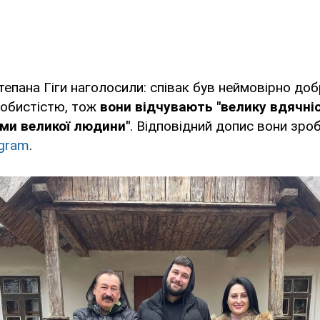
тепана Гіги наголосили: співак був неймовірно доб
обистістю, тож
вони відчувають "велику вдячніс
ьми великої людини"
. Відповідний допис вони зро
agram
.