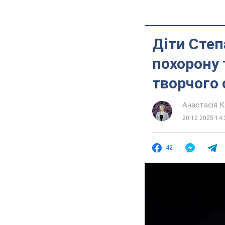
Діти Степ
похорону 
творчого 
Анастасія К
20.12.2025 14:
42