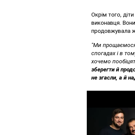
Окрім того, діт
виконавця. Вони
продовжувала ж
"Ми прощаємося,
спогадах і в том
хочемо пообіцят
зберегти й продо
не згасли, а й н