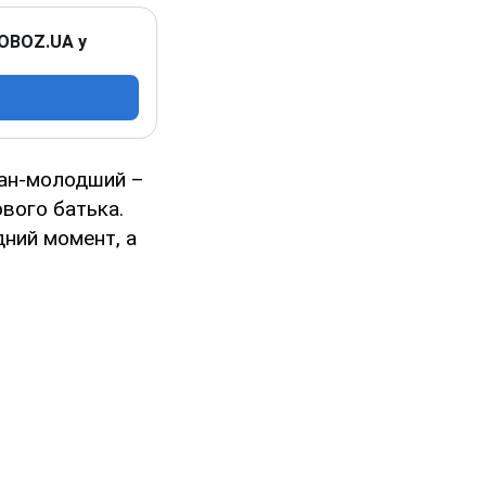
 OBOZ.UA у
пан-молодший –
ового батька.
дний момент, а