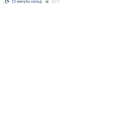
22 минуты назад
3,7 т.