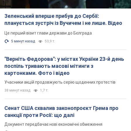
Зеленський вперше прибув до Сербії:
планується зустріч із Вучичем і не лише. Відео
Це перший візит глави держави до Бєлграда
5 минут назад
53,9 т.
"Верніть Федорова": у містах України 23-й день
поспіль тривають масові мітинги з
картонками. Фото і відео
Учасники акцій продовжують серію щоденних протестів
38 минут назад
1,7 т.
Сенат США схвалив законопроєкт Грема про
санкції проти Росії: що далі
Документ передбачає нові економічні обмеження