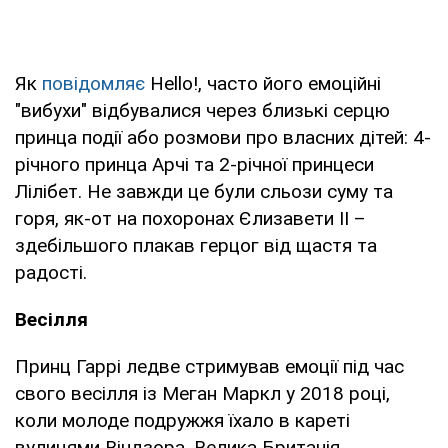
Як
повідомляє
Hello!, часто його емоційні
"вибухи" відбувалися через близькі серцю
принца події або розмови про власних дітей: 4-
річного принца Арчі та 2-річної принцеси
Лілібет. Не завжди це були сльози суму та
горя, як-от на похоронах Єлизавети II –
здебільшого плакав герцог від щастя та
радості.
Весілля
Принц Гаррі ледве стримував емоції під час
свого весілля із Меган Маркл у 2018 році,
коли молоде подружжя їхало в кареті
вулицями Віндзора, Велика Британія.