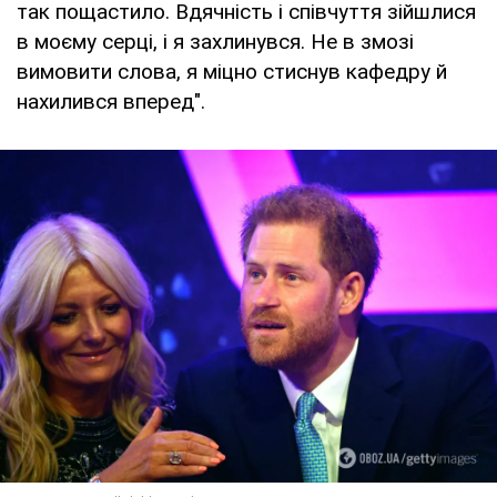
так пощастило. Вдячність і співчуття зійшлися
в моєму серці, і я захлинувся. Не в змозі
вимовити слова, я міцно стиснув кафедру й
нахилився вперед".