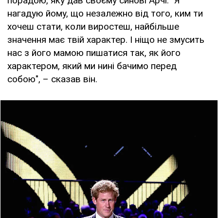
порадою, яку дав своєму синові Арчі. "Я
нагадую йому, що незалежно від того, ким ти
хочеш стати, коли виростеш, найбільше
значення має твій характер. І ніщо не змусить
нас з його мамою пишатися так, як його
характером, який ми нині бачимо перед
собою", – сказав він.