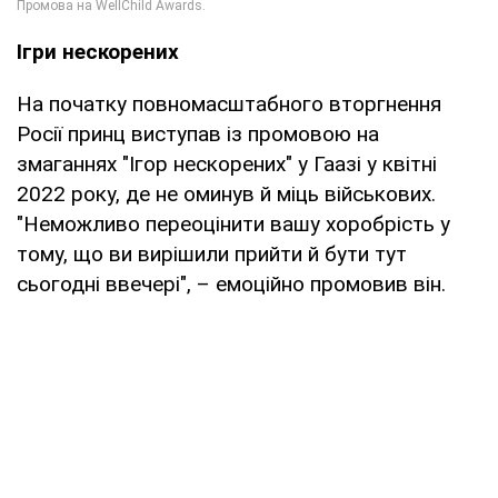
Ігри нескорених
На початку повномасштабного вторгнення
Росії принц виступав із промовою на
змаганнях "Ігор нескорених" у Гаазі у квітні
2022 року, де не оминув й міць військових.
"Неможливо переоцінити вашу хоробрість у
тому, що ви вирішили прийти й бути тут
сьогодні ввечері", – емоційно промовив він.