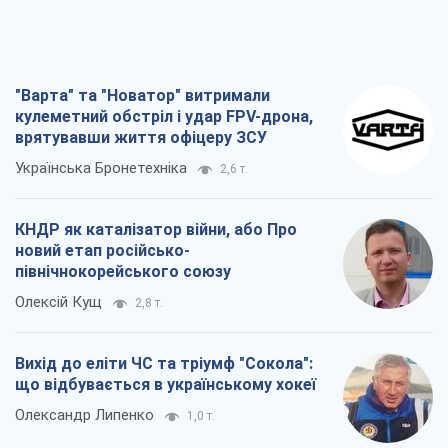
"Варта" та "Новатор" витримали
кулеметний обстріл і удар FPV-дрона,
врятувавши життя офіцеру ЗСУ
Українська Бронетехніка
2,6 т.
КНДР як каталізатор війни, або Про
новий етап російсько-
північнокорейського союзу
Олексій Кущ
2,8 т.
Вихід до еліти ЧС та тріумф "Сокола":
що відбувається в українському хокеї
Олександр Липенко
1,0 т.