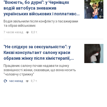
"Воюють, бо дурні": у Чернівцях
водій автобуса зневажив
українських військових і поплатився.
Відео
Водія звільнили після конфлікту з пасажирами
та образ військових
7 часов назад
8,0 т.
"Не слідкує за сексуальністю": у
Києві консультант салону краси
образив жінку після хімієтерапії,
розгорівся скандал. Фото
Працівник салону почав надавати оцінку
зовнішності жінки, сказавши, що вона носить
"чоловічу стрижку"
час назад
8,7 т.