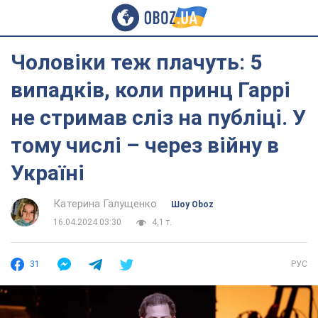
Чоловіки теж плачуть: 5
випадків, коли принц Гаррі
не стримав сліз на публіці. У
тому числі – через війну в
Україні
Катерина Галущенко
Шоу Oboz
16.04.2024 03:30
4,1 т.
31
РУС