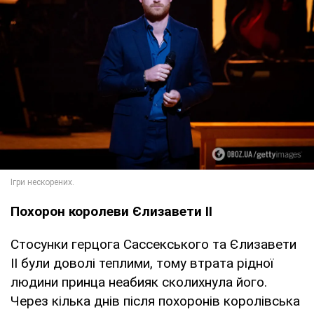
Похорон королеви Єлизавети II
Стосунки герцога Сассекського та Єлизавети
II були доволі теплими, тому втрата рідної
людини принца неабияк сколихнула його.
Через кілька днів після похоронів королівська