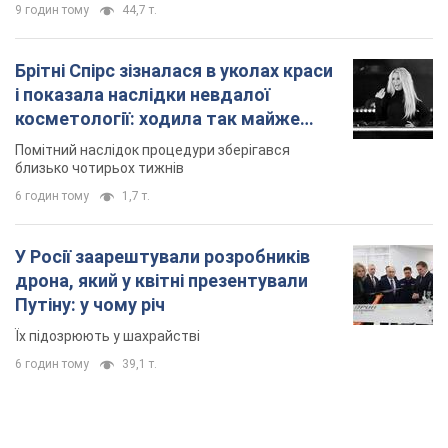
9 годин тому
44,7 т.
Брітні Спірс зізналася в уколах краси
і показала наслідки невдалої
косметології: ходила так майже
місяць
Помітний наслідок процедури зберігався
близько чотирьох тижнів
6 годин тому
1,7 т.
У Росії заарештували розробників
дрона, який у квітні презентували
Путіну: у чому річ
Їх підозрюють у шахрайстві
6 годин тому
39,1 т.