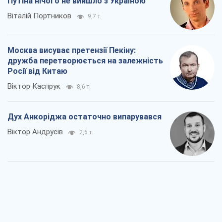
Путіна нічого не вийшло з Україною
Віталій Портников
9,7 т.
Москва висуває претензії Пекіну:
дружба перетворюється на залежність
Росії від Китаю
Віктор Каспрук
8,6 т.
Дух Анкоріджа остаточно випарувався
Віктор Андрусів
2,6 т.