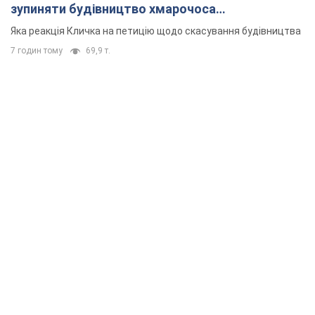
зупиняти будівництво хмарочоса
"московського вірянина"
Яка реакція Кличка на петицію щодо скасування будівництва
7 годин тому
69,9 т.