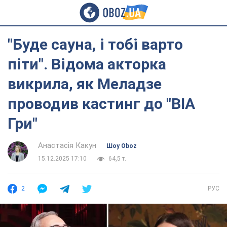
"Буде сауна, і тобі варто
піти". Відома акторка
викрила, як Меладзе
проводив кастинг до "ВІА
Гри"
Анастасія Какун
Шоу Oboz
15.12.2025 17:10
64,5 т.
2
РУС