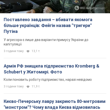
Поставлено завдання – вбивати якомога
більше українців: Фейгін назвав "тригери"
Путіна
У агресора є лише два варіанти примусу України до
капітуляції
3 години тому
13,1 т.
Армія РФ знищила підприємство Kromberg &
Schubert у Житомирі. Фото
Коли поновить роботу підприємство, наразі невідомо
3 години тому
11,9 т.
Києво-Печерську лавру закриють 80-метровим
"монстром"? Чому влада Києва відмовилась