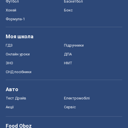
Футбол
Баскетбол
Хокей
Бокс
Формула-1
Моя школа
ГДЗ
Підручники
Онлайн уроки
ДПА
ЗНО
НМТ
СНД посібники
Авто
Тест Драйв
Електромобілі
Акції
Сервіс
Food Oboz