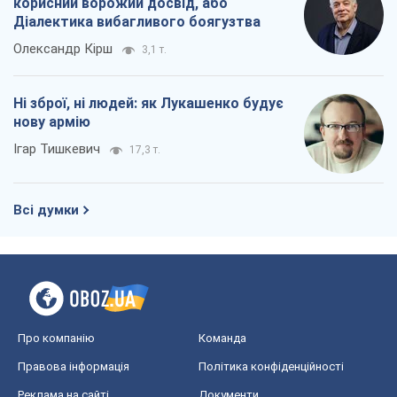
корисний ворожий досвід, або
Діалектика вибагливого боягузтва
Олександр Кірш
3,1 т.
Ні зброї, ні людей: як Лукашенко будує
нову армію
Ігар Тишкевич
17,3 т.
Всі думки
Про компанію
Команда
Правова інформація
Політика конфіденційності
Реклама на сайті
Документи