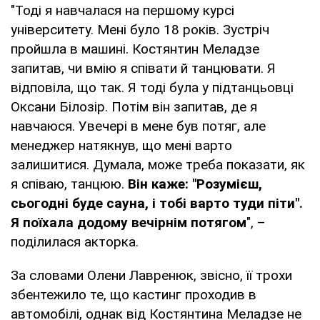
"Тоді я навчалася на першому курсі
університету. Мені було 18 років. Зустріч
пройшла в машині. Костянтин Меладзе
запитав, чи вмію я співати й танцювати. Я
відповіла, що так. Я тоді була у підтанцьовці
Оксани Білозір. Потім він запитав, де я
навчаюся. Увечері в мене був потяг, але
менеджер натякнув, що мені варто
залишитися. Думала, може треба показати, як
я співаю, танцюю.
Він каже: "Розумієш,
сьогодні буде сауна, і тобі варто туди піти".
Я поїхала додому вечірнім потягом
", –
поділилася акторка.
За словами Олени Лавренюк, звісно, її трохи
збентежило те, що кастинг проходив в
автомобілі, однак від Костянтина Меладзе не