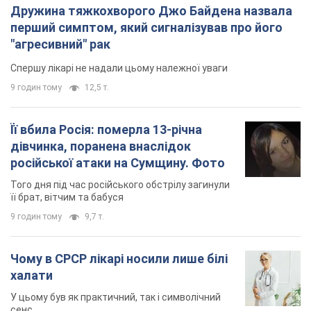
Дружина тяжкохворого Джо Байдена назвала
перший симптом, який сигналізував про його
"агресивний" рак
Спершу лікарі не надали цьому належної уваги
9 годин тому
12,5 т.
Її вбила Росія: померла 13-річна
дівчинка, поранена внаслідок
російської атаки на Сумщину. Фото
Того дня під час російського обстрілу загинули
її брат, вітчим та бабуся
9 годин тому
9,7 т.
Чому в СРСР лікарі носили лише білі
халати
У цьому був як практичний, так і символічний
сенс